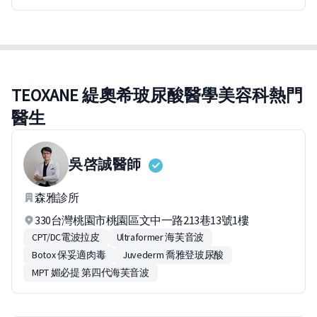
TEOXANE 緹奧希玻尿酸醫學美容科熱門
醫生
吳啓誠
醫師
森雅診所
330台灣桃園市桃園區文中一路213巷13號1樓
CPT/DC電波拉皮
Ultraformer 海芙音波
Botox 保妥適肉毒
Juvederm 喬雅登玻尿酸
MPT 媚必提 第四代海芙音波