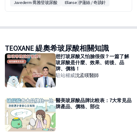
Juvederm 喬雅登玻尿酸
Ellanse 洢蓮絲 / 奇蹟針
TEOXANE 緹奧希玻尿酸相關知識
想打玻尿酸又怕臉很假？一篇了解
玻尿酸是什麼、效果、術後、品
牌、價格！
駐站權威
沈孟暵
醫師
醫美玻尿酸品牌比較表：7大常見品
牌產品、價格、部位