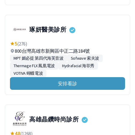
琢妍醫美診所
5
(276)
800台灣高雄市新興區中正二路184號
MPT 媚必提 第四代海芙音波
Sofwave 索夫波
Thermage FLX 鳳凰電波
Hydrafacial 海菲秀
VOTIVA 蝴蝶電波
安排看診
高雄晶鑽時尚診所
4.8
(1268)