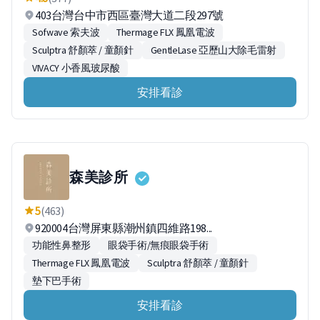
403台灣台中市西區臺灣大道二段297號
Sofwave 索夫波
Thermage FLX 鳳凰電波
Sculptra 舒顏萃 / 童顏針
GentleLase 亞歷山大除毛雷射
VIVACY 小香風玻尿酸
安排看診
森美診所
5
(463)
920004台灣屏東縣潮州鎮四維路198...
功能性鼻整形
眼袋手術/無痕眼袋手術
Thermage FLX 鳳凰電波
Sculptra 舒顏萃 / 童顏針
墊下巴手術
安排看診