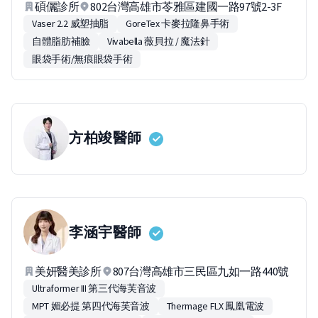
碩儷診所
802台灣高雄市苓雅區建國一路97號2-3F
Vaser 2.2 威塑抽脂
GoreTex 卡麥拉隆鼻手術
自體脂肪補臉
Vivabella 薇貝拉 / 魔法針
眼袋手術/無痕眼袋手術
方柏竣
醫師
李涵宇
醫師
美妍醫美診所
807台灣高雄市三民區九如一路440號
Ultraformer III 第三代海芙音波
MPT 媚必提 第四代海芙音波
Thermage FLX 鳳凰電波