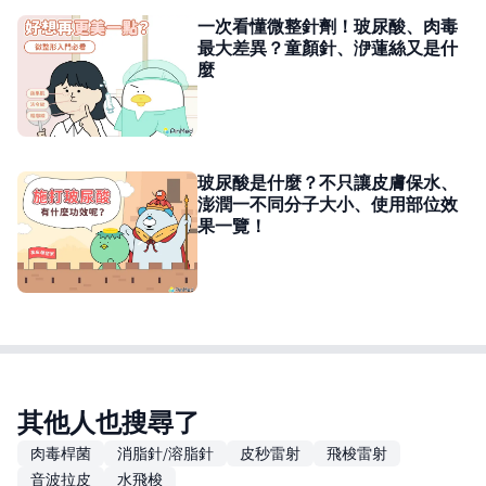
一次看懂微整針劑！玻尿酸、肉毒
最大差異？童顏針、洢蓮絲又是什
麼
玻尿酸是什麼？不只讓皮膚保水、
澎潤一不同分子大小、使用部位效
果一覽！
其他人也搜尋了
肉毒桿菌
消脂針/溶脂針
皮秒雷射
飛梭雷射
音波拉皮
水飛梭