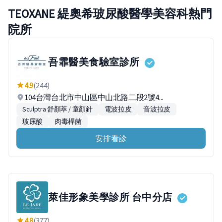
TEOXANE 緹奧希玻尿酸醫學美容科熱門
院所
吾霏醫美食驗室診所
4.9
(244)
104台灣台北市中山區中山北路二段2號4...
Sculptra 舒顏萃 / 童顏針
電波拉皮
音波拉皮
玻尿酸
肉毒桿菌
安排看診
萊佳形象美學診所 台中分店
4.8
(377)