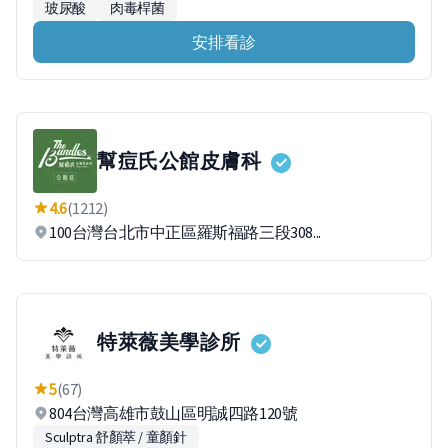
玻尿酸
肉毒桿菌
安排看診
幫痘氏公館皮膚科
4.6
(1212)
100台灣台北市中正區羅斯福路三段308...
特萊薇美學診所
5
(67)
804台灣高雄市鼓山區明誠四路120號
Sculptra 舒顏萃 / 童顏針