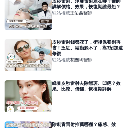
皮秒雷射、淨膚雷射差在哪？醫師
詳解價格、效果，恢復期誰最短？
駐站權威
王佑鑫
醫師
皮秒雷射錢都花了，術後保養別再
省！泛紅、結痂躲不了，靠3招加速
修復
駐站權威
花團均
醫師
蜂巢皮秒雷射去除黑斑、凹疤？效
果、比較、價錢、恢復期詳解
除刺青雷射推薦哪種？痛感、效