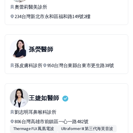
奧蕾莉醫美診所
234台灣新北市永和區福和路149號2樓
孫熒
醫師
孫皮膚科診所
950台灣台東縣台東市更生路38號
王婕如
醫師
劉志明耳鼻喉科診所
806台灣高雄市前鎮區一心一路482號
Thermage FLX 鳳凰電波
Ultraformer III 第三代海芙音波