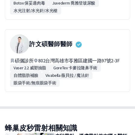
Botox 保妥適肉毒
Juvederm 喬雅登玻尿酸
水光注射/水光針/水光槍
許文碩醫師
醫師
碩儷診所
802台灣高雄市苓雅區建國一路97號2-3F
Vaser 2.2 威塑抽脂
GoreTex 卡麥拉隆鼻手術
自體脂肪補臉
Vivabella 薇貝拉 / 魔法針
眼袋手術/無痕眼袋手術
蜂巢皮秒雷射相關知識