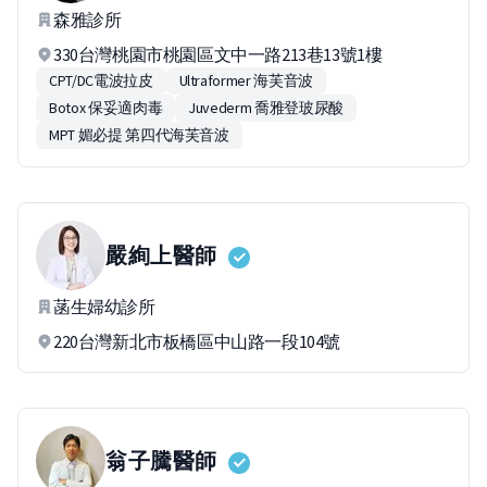
森雅診所
330台灣桃園市桃園區文中一路213巷13號1樓
CPT/DC電波拉皮
Ultraformer 海芙音波
Botox 保妥適肉毒
Juvederm 喬雅登玻尿酸
MPT 媚必提 第四代海芙音波
嚴絢上
醫師
菡生婦幼診所
220台灣新北市板橋區中山路一段104號
翁子騰
醫師