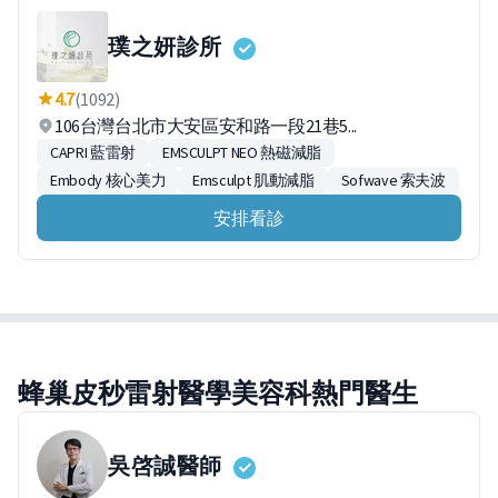
璞之妍診所
4.7
(1092)
106台灣台北市大安區安和路一段21巷5...
CAPRI 藍雷射
EMSCULPT NEO 熱磁減脂
Embody 核心美力
Emsculpt 肌動減脂
Sofwave 索夫波
安排看診
蜂巢皮秒雷射醫學美容科熱門醫生
吳啓誠
醫師