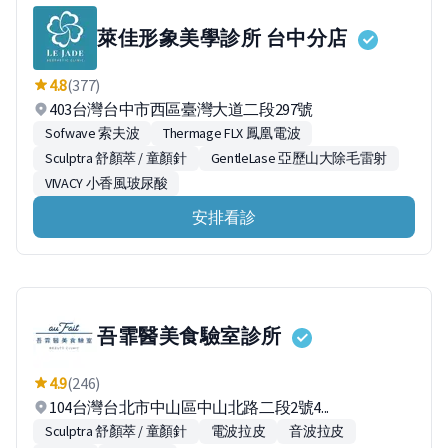
萊佳形象美學診所 台中分店
4.8
(377)
403台灣台中市西區臺灣大道二段297號
Sofwave 索夫波
Thermage FLX 鳳凰電波
Sculptra 舒顏萃 / 童顏針
GentleLase 亞歷山大除毛雷射
VIVACY 小香風玻尿酸
安排看診
吾霏醫美食驗室診所
4.9
(246)
104台灣台北市中山區中山北路二段2號4...
Sculptra 舒顏萃 / 童顏針
電波拉皮
音波拉皮