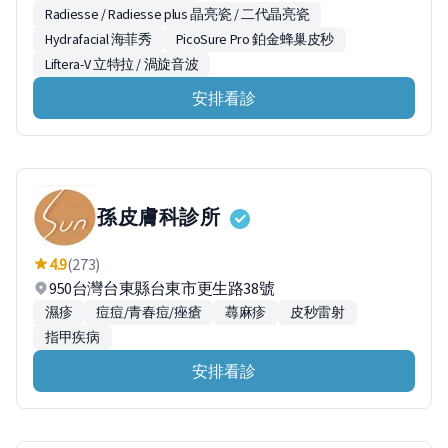
Radiesse / Radiesse plus 晶亮瓷 / 二代晶亮瓷
Hydrafacial 海菲秀
PicoSure Pro 鉑金蜂巢皮秒
Liftera-V 立特拉 / 渦旋音波
安排看診
孫皮膚科診所
4.9
(273)
950台灣台東縣台東市更生路38號
濕疹
痘痘/青春痘/痤瘡
蕁麻疹
皮秒雷射
指甲疾病
安排看診