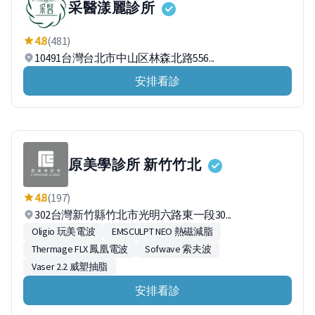
采醫漾麗診所
4.8
(481)
10491台灣台北市中山区林森北路556...
安排看診
原美學診所 新竹竹北
4.8
(197)
302台灣新竹縣竹北市光明六路東一段30...
Oligio 玩美電波
EMSCULPT NEO 熱磁減脂
Thermage FLX 鳳凰電波
Sofwave 索夫波
Vaser 2.2 威塑抽脂
安排看診