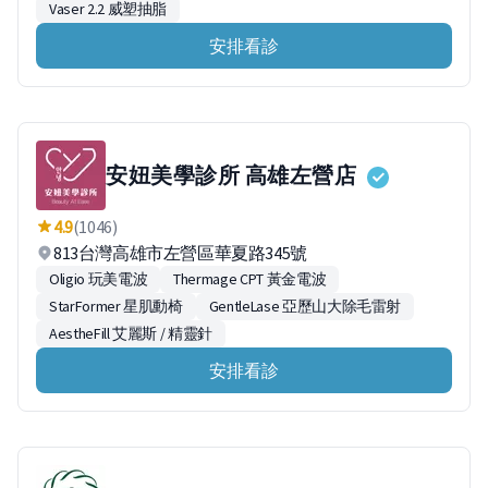
Vaser 2.2 威塑抽脂
安排看診
安妞美學診所 高雄左營店
4.9
(1046)
813台灣高雄市左營區華夏路345號
Oligio 玩美電波
Thermage CPT 黃金電波
StarFormer 星肌動椅
GentleLase 亞歷山大除毛雷射
AestheFill 艾麗斯 / 精靈針
安排看診