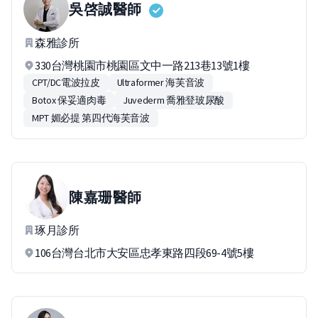
吳啓誠
醫師
森雅診所
330台灣桃園市桃園區文中一路213巷13號1樓
CPT/DC電波拉皮
Ultraformer 海芙音波
Botox 保妥適肉毒
Juvederm 喬雅登玻尿酸
MPT 媚必提 第四代海芙音波
陳嘉珊
醫師
琢月診所
106台灣台北市大安區忠孝東路四段69-4號5樓