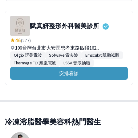
賦真妍整形外科醫美診所
4.6
(277)
106台灣台北市大安區忠孝東路四段162...
Oligio 玩美電波
Sofwave 索夫波
Emsculpt 肌動減脂
Thermage FLX 鳳凰電波
LSSA 音浪抽脂
安排看診
冷凍溶脂醫學美容科熱門醫生