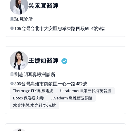
吳景宜
醫師
琢月診所
106台灣台北市大安區忠孝東路四段69-4號5樓
王婕如
醫師
劉志明耳鼻喉科診所
806台灣高雄市前鎮區一心一路482號
Thermage FLX 鳳凰電波
Ultraformer III 第三代海芙音波
Botox 保妥適肉毒
Juvederm 喬雅登玻尿酸
水光注射/水光針/水光槍