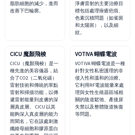
脂肪細胞的減少，進而
淨膚雷射的主要治療目
改善下巴輪廓。
標包括處理痤瘡疤痕、
色素沉積問題（如雀斑
和太陽斑），以及細
紋。
CICU 魔顏飛梭
VOTIVA 蝴蝶電波
CICU（魔顏飛梭）是一
VOTIVA 蝴蝶電波是一種
種先進的美容儀器，結
針對女性私密護理的非
合了CO2（二氧化碳）
侵入性和溫和的治療。
雷射技術和傳統的單點
它利用RF電波能量來處
雷射和掃描功能，以傳
理與女性生殖器區域相
遞雷射能量到皮膚的深
關的陰道鬆弛、產後尿
層真皮層。 CICU 以其
失禁以及整體陰道恢復
能夠深入真皮層的能力
等問題。
而聞名，它在該處刺激
纖維母細胞和膠原蛋白