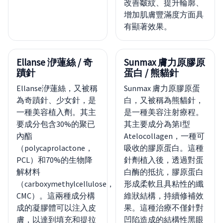
改善皺紋、提升輪廓、
增加肌膚豐滿度方面具
有顯著效果。
Ellanse 洢蓮絲 / 奇
Sunmax 膚力原膠原
蹟針
蛋白 / 熊貓針
Ellanse洢蓮絲，又被稱
Sunmax 膚力原膠原蛋
為奇蹟針、少女針，是
白，又被稱為熊貓針，
一種美容植入劑。其主
是一種美容注射療程。
要成分包含30%的聚已
其主要成分為第I型
內酯
Atelocollagen，一種可
（polycaprolactone，
吸收的膠原蛋白。這種
PCL）和70%的生物降
針劑植入後，透過對蛋
解材料
白酶的抵抗，膠原蛋白
（carboxymethylcellulose，
形成柔軟且具粘性的纖
CMC）。這兩種成分構
維狀結構，持續修補效
成的凝膠體可以注入皮
果。這種治療不僅針對
膚，以達到填充和提拉
凹陷造成的結構性黑眼