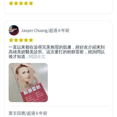
Jasper Chuang
/
超過 6 年前
一直以來都在追尋完美無瑕的肌膚，經好友介紹來到
高雄美妍醫美診所。這次要打的粉餅雷射，經詢問以
後才知道
...閱讀全文
業主回應/
超過 6 年前