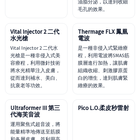
油脂分泌，以達到收細
毛孔的效果。
Vital Injector 2 二代
Thermage FLX 鳳凰
水光槍
電波
Vital Injector 2 二代水
是一種非侵入式緊緻療
光槍是一種非侵入式美
程，利用電波將SMAS筋
容療程，利用微針技術
膜層進行加熱，讓肌膚
將水光精華注入皮膚，
組織收縮、刺激膠原蛋
從而達到補水、美白、
白的增生，達到肌膚緊
抗衰老等功效。
緻療的效果。
Ultraformer III 第三
Pico L.O.柔皮秒雷射
代海芙音波
運用聚焦式超音波，將
能量精準地傳送至筋膜
和各層皮膚，並利用高