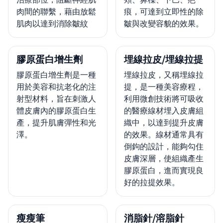
肉間的聯繫，藉由放鬆
痕，可達到立即性的除
肌肉以達到消除皺紋
皺與改變容貌的效果。
膠原蛋白增生劑
埋線拉皮/埋線拉提
膠原蛋白增生劑是一種
埋線拉皮，又稱埋線拉
用於美容和抗老化的注
提，是一種美容療程，
射型材料，旨在刺激人
利用微創技術將可吸收
體皮膚內的膠原蛋白生
的醫療線材埋入皮膚組
產，提升肌膚彈性和光
織中，以達到提升皮膚
澤。
的效果。線材通常具有
倒鉤的設計，能夠勾住
皮膚深層，使組織產生
膠原蛋白，進而實現良
好的拉提效果。
瘦瘦筆
消脂針/溶脂針