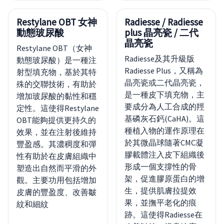
Restylane OBT 女神
Radiesse / Radiesse
動態玻尿酸
plus 晶亮瓷 / 二代
晶亮瓷
Restylane OBT（女神
Radiesse及其升級版
動態玻尿酸）是一種注
Radiesse Plus，又稱為
射型填充物，基於其特
晶亮瓷或二代晶亮瓷，
殊的交聯技術，有助於
是一種皮下填充物，主
增加玻尿酸的黏性和穩
要成分為人工合成的羥
定性。這使得Restylane
基磷灰石鈣(CaHA)。這
OBT能夠提供更持久的
種植入物的運作原理在
效果，並在注射後維持
於其微晶球隨著CMC凝
豐盈感。其濃稠度和彈
膠載體注入皮下組織後
性有助於在皮膚組織中
形成一個支撐性的骨
塑造出自然而平滑的外
架，促進膠原蛋白的增
觀。主要功用包括增加
生，提供肌膚拉提效
皮膚的豐盈度、改善皺
果，並撫平老化的痕
紋和細紋
跡。這使得Radiesse在