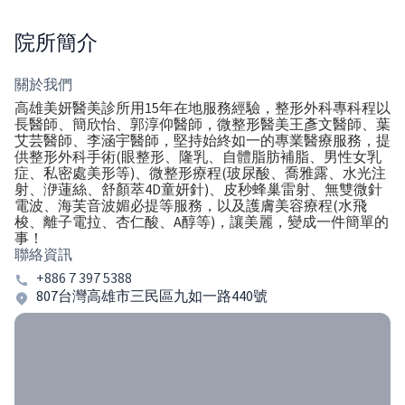
院所簡介
關於我們
高雄美妍醫美診所用15年在地服務經驗，整形外科專科程以
長醫師、簡欣怡、郭淳仰醫師，微整形醫美王彥文醫師、葉
艾芸醫師、李涵宇醫師，堅持始終如一的專業醫療服務，提
供整形外科手術(眼整形、隆乳、自體脂肪補脂、男性女乳
症、私密處美形等)、微整形療程(玻尿酸、喬雅露、水光注
射、洢蓮絲、舒顏萃4D童妍針)、皮秒蜂巢雷射、無雙微針
電波、海芙音波媚必提等服務，以及護膚美容療程(水飛
梭、離子電拉、杏仁酸、A醇等)，讓美麗，變成一件簡單的
事！
聯絡資訊
+886 7 397 5388
807台灣高雄市三民區九如一路440號