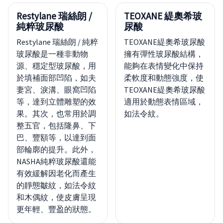
Restylane 瑞絲朗 /
TEOXANE 緹奧希玻
純粹玻尿酸
尿酸
Restylane 瑞絲朗 / 純粹
TEOXANE緹奧希玻尿酸
玻尿酸是一種非動物
擁有彈性玻尿酸結構，
源、穩定型玻尿酸，用
能夠在表情變化中保持
於填補面部凹陷，如夫
柔軟度和動態強度，使
妻宮、淚溝、眼窩凹陷
TEOXANE緹奧希玻尿酸
等，達到立體雕塑的效
適用於動態表情區域，
果。其次，也常用於調
如法令紋。
整五官，包括隆鼻、下
巴、豐額等，以達到面
部輪廓的提升。此外，
NASHA純粹玻尿酸還能
有效緩解因老化而產生
的靜態皺紋，如法令紋
和木偶紋，使皮膚呈現
更年輕、豐盈的狀態。