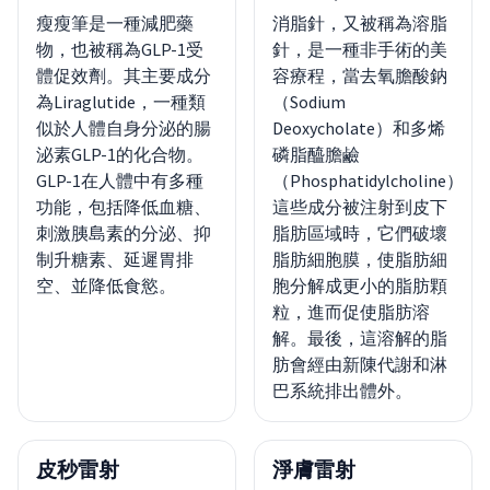
瘦瘦筆是一種減肥藥
消脂針，又被稱為溶脂
物，也被稱為GLP-1受
針，是一種非手術的美
體促效劑。其主要成分
容療程，當去氧膽酸鈉
為Liraglutide，一種類
（Sodium
似於人體自身分泌的腸
Deoxycholate）和多烯
泌素GLP-1的化合物。
磷脂醯膽鹼
GLP-1在人體中有多種
（Phosphatidylcholine）
功能，包括降低血糖、
這些成分被注射到皮下
刺激胰島素的分泌、抑
脂肪區域時，它們破壞
制升糖素、延遲胃排
脂肪細胞膜，使脂肪細
空、並降低食慾。
胞分解成更小的脂肪顆
粒，進而促使脂肪溶
解。最後，這溶解的脂
肪會經由新陳代謝和淋
巴系統排出體外。
皮秒雷射
淨膚雷射