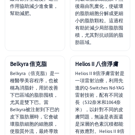
作用協助減少進食量，
後藉由乳糜化，使破壞
幫助減肥。
的脂肪細胞分解成更細
小的脂肪顆粒。這過程
有助於減少局部脂肪囤
積，尤其對抗頑固的脂
肪區域。
Belkyra 倍克脂
Helios II 八倍淨膚
Belkyra（倍克脂）是一
Helios II 8倍淨膚雷射是
種醫學美容程序，也被
一項雷射治療，利用先
稱為消脂針，用於改善
進的Q-Switches Nd-YAG
下巴區域的脂肪囤積，
雷射技術，配有不同波
尤其是雙下巴。當
長（532奈米和1064奈
Belkyra被注射到下巴的
米），以針對不同的皮
皮下脂肪層時，它會破
膚問題，無論是表面還
壞脂肪細胞的細胞膜，
是深層的色素沉積都能
使脂質外流，最終導致
有效應對。Helios II 8倍