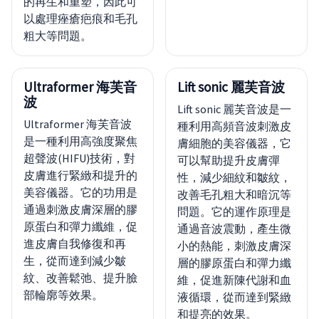
的再生和重塑，因此可
以處理痤瘡疤痕和毛孔
粗大等問題。
Ultraformer 海芙音
Lift sonic 麗芙音波
波
Lift sonic 麗芙音波是一
Ultraformer 海芙音波
種利用高頻音波刺激皮
是一種利用高強度聚焦
膚細胞的美容儀器，它
超聲波(HIFU)技術，對
可以幫助提升皮膚彈
皮膚進行緊緻和提升的
性，減少細紋和皺紋，
美容儀器。它的功用是
改善毛孔粗大和暗沉等
通過刺激皮膚深層的膠
問題。它的運作原理是
原蛋白和彈力纖維，促
通過音波震動，產生微
進皮膚自我修復和再
小的熱能，刺激皮膚深
生，從而達到減少皺
層的膠原蛋白和彈力纖
紋、改善鬆弛、提升臉
維，促進新陳代謝和血
部輪廓等效果。
液循環，從而達到緊緻
和提亮的效果。