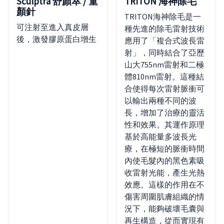
Sculptra 舒顏萃 / 童
TRITON 海神除毛
顏針
TRITON海神除毛是一
可注射至進入真皮層
種先進的除毛雷射技術
後，激發膠原蛋白增生
應用了「複合式波長雷
射」，同時結合了亞歷
山大755nm雷射和二極
體810nm雷射。這種結
合使得每次雷射脈衝可
以輸出兩種不同的波
長，增加了治療的靈活
性和效果。其運作原理
基於高能量多波長光
療，在極短的脈衝時間
內使毛髮內的黑色素吸
收雷射光能，產生光熱
效應。這樣的作用在不
傷害周圍肌膚組織的情
況下，能夠破壞毛囊與
再生構造，從而實現有