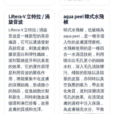
Liftera-V 立特拉 / 渦
aqua peel 韓式水飛
旋音波
梭
Liftera-V 立特拉 / 渦旋
韓式水飛梭，也被稱為
音波是一種新型的美容
aqua peel，是一種非侵
儀器，它可以通過發射
入性的皮膚護理療程。
高頻音波，刺激皮膚的
水飛梭使用的是一種四
膠原蛋白和彈性纖維，
合一水渦流技術，利用
達到緊緻提升和抗衰老
噴出比毛孔更小的細緻
的效果。它的運作原理
水柱，深入毛孔清除髒
是利用音波的聚焦作
污、殘留的彩妝以及阻
用，將能量集中在皮膚
塞的皮脂，亦同時以真
的深層組織，形成微小
空負壓的吸力，帶走老
的熱區，促進細胞分裂
化角質，達到深層清潔
和新生，同時刺激血液
毛孔的效果。在清潔皮
循環和淋巴排毒，改善
膚的過程中注入保濕，
皮膚的質感和光澤。
為皮膚補充水分、平衡