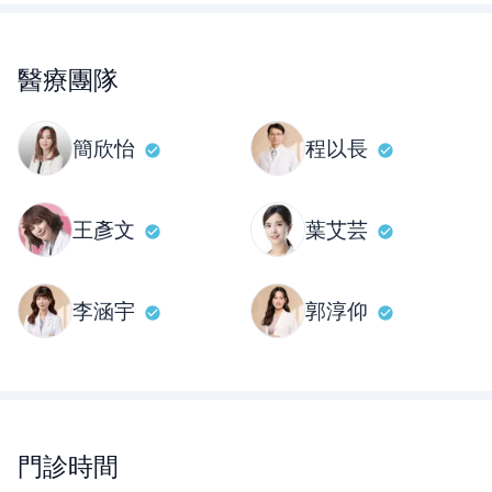
醫療團隊
簡欣怡
程以長
王彥文
葉艾芸
李涵宇
郭淳仰
門診時間