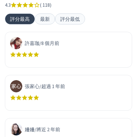
4.3
(
118
)
評分最高
最新
評分最低
許嘉珈
/
8 個月前
張家心
/
超過 1 年前
姍姍
/
將近 2 年前