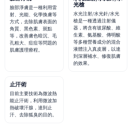
光槍
臉部淨膚是一種利用雷
水光注射/水光針/水光
射、光能、化學換膚等
槍是一種透過注射儀
方式，去除肌膚表面的
器，將含有玻尿酸、維
角質、黑色素、斑點
生素、氨基酸、傳明酸
等，改善膚色暗沉、毛
等多種營養成分的混合
孔粗大、痘痘等問題的
液體注入真皮層，以達
肌膚護理療程。
到深層補水、修復肌膚
的效果。
止汗術
目前主要技術為微波熱
能止汗術，利用微波加
熱破壞汗腺，達到止
汗、去除狐臭的目的。