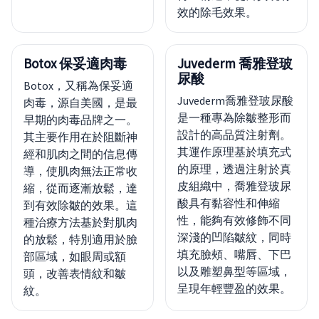
效的除毛效果。
Botox 保妥適肉毒
Juvederm 喬雅登玻
尿酸
Botox，又稱為保妥適
Juvederm喬雅登玻尿酸
肉毒，源自美國，是最
是一種專為除皺整形而
早期的肉毒品牌之一。
設計的高品質注射劑。
其主要作用在於阻斷神
其運作原理基於填充式
經和肌肉之間的信息傳
的原理，透過注射於真
導，使肌肉無法正常收
皮組織中，喬雅登玻尿
縮，從而逐漸放鬆，達
酸具有黏容性和伸縮
到有效除皺的效果。這
性，能夠有效修飾不同
種治療方法基於對肌肉
深淺的凹陷皺紋，同時
的放鬆，特別適用於臉
填充臉頰、嘴唇、下巴
部區域，如眼周或額
以及雕塑鼻型等區域，
頭，改善表情紋和皺
呈現年輕豐盈的效果。
紋。