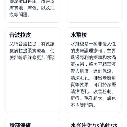
膠原蛋白再生，改善皮
膚質地、膚色、以及疤
痕等問題。
音波拉皮
水飛梭
又稱音波拉提，有效讓
水飛梭是一種非侵入性
皮膚拉提緊實療程，使
的皮膚護理療程，主要
臉部輪廓線條更加明顯
透過專利的探頭和水渦
流技術，將美容精華液
帶入肌膚，達到保濕、
清潔毛孔、排出老廢角
質等效果，可用於深層
清潔毛孔、改善粉刺、
痘痘、毛孔粗大、膚色
不均等問題。
臉部淨膚
水光注射/水光針/水