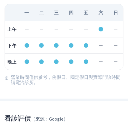
一
二
三
四
五
六
日
上午
下午
晚上
營業時間僅供參考，例假日、國定假日與實際門診時間
請電洽診所。
看診評價
（來源：Google）