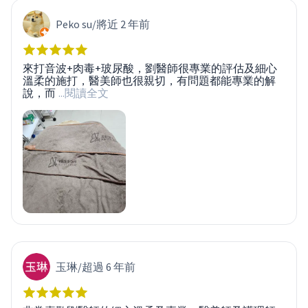
Peko su
/
將近 2 年前
來打音波+肉毒+玻尿酸，劉醫師很專業的評估及細心
溫柔的施打，醫美師也很親切，有問題都能專業的解
說，而
...閱讀全文
玉琳
/
超過 6 年前