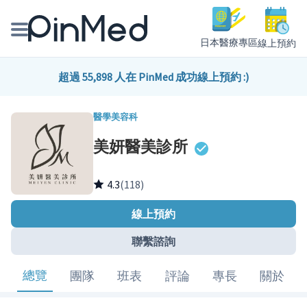
日本醫療專區
線上預約
線上預約醫師、院所
超過 55,898 人在 PinMed 成功線上預約 :)
醫師專欄專訪
醫學美容科
美妍醫美診所
健康主題館
我是醫療人員
4.3
(118)
線上預約
聯繫諮詢
總覽
團隊
班表
評論
專長
關於