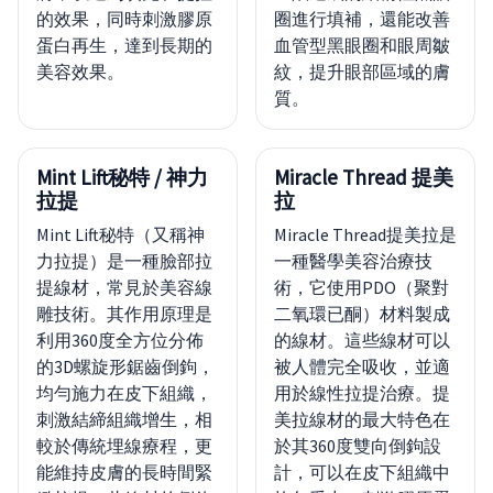
的效果，同時刺激膠原
圈進行填補，還能改善
蛋白再生，達到長期的
血管型黑眼圈和眼周皺
美容效果。
紋，提升眼部區域的膚
質。
Mint Lift秘特 / 神力
Miracle Thread 提美
拉提
拉
Mint Lift秘特（又稱神
Miracle Thread提美拉是
力拉提）是一種臉部拉
一種醫學美容治療技
提線材，常見於美容線
術，它使用PDO（聚對
雕技術。其作用原理是
二氧環已酮）材料製成
利用360度全方位分佈
的線材。這些線材可以
的3D螺旋形鋸齒倒鉤，
被人體完全吸收，並適
均勻施力在皮下組織，
用於線性拉提治療。提
刺激結締組織增生，相
美拉線材的最大特色在
較於傳統埋線療程，更
於其360度雙向倒鉤設
能維持皮膚的長時間緊
計，可以在皮下組織中