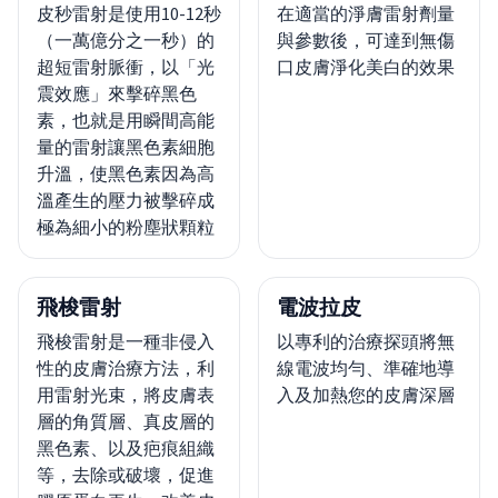
皮秒雷射是使用10-12秒
在適當的淨膚雷射劑量
（一萬億分之一秒）的
與參數後，可達到無傷
超短雷射脈衝，以「光
口皮膚淨化美白的效果
震效應」來擊碎黑色
素，也就是用瞬間高能
量的雷射讓黑色素細胞
升溫，使黑色素因為高
溫產生的壓力被擊碎成
極為細小的粉塵狀顆粒
飛梭雷射
電波拉皮
飛梭雷射是一種非侵入
以專利的治療探頭將無
性的皮膚治療方法，利
線電波均勻、準確地導
用雷射光束，將皮膚表
入及加熱您的皮膚深層
層的角質層、真皮層的
黑色素、以及疤痕組織
等，去除或破壞，促進