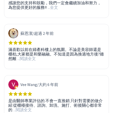
感謝您的支持和鼓勵，我們一定會繼續加油和努力，
為您提供更好的服務!!
...全文
蘇恩潔
/
超過 2 年前
滿喜歡以前在婦產科樓上的氛圍。不論是美容師還是
櫃枱,大家都是和樂融融。不知道是因為換過地方後?雖
然離
...閱讀全文
Vee Wang
/
大約 6 年前
是由醫師專業評估的 不會一直推銷 只針對需要的做介
紹 從櫃檯接待、諮詢、卸洗、施打、術後關心都非常
的
...閱讀全文