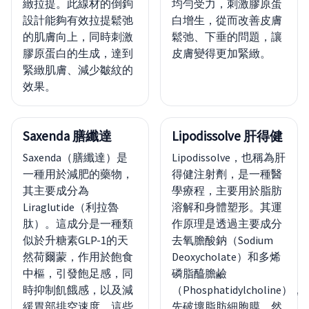
緻拉提。此線材的倒鉤
均勻受力，刺激膠原蛋
設計能夠有效拉提鬆弛
白增生，從而改善皮膚
的肌膚向上，同時刺激
鬆弛、下垂的問題，讓
膠原蛋白的生成，達到
皮膚變得更加緊緻。
緊緻肌膚、減少皺紋的
效果。
Saxenda 膳纖達
Lipodissolve 肝得健
Saxenda（膳纖達）是
Lipodissolve，也稱為肝
一種用於減肥的藥物，
得健注射劑，是一種醫
其主要成分為
學療程，主要用於脂肪
Liraglutide（利拉魯
溶解和身體塑形。其運
肽）。這成分是一種類
作原理是透過主要成分
似於升糖素GLP-1的天
去氧膽酸鈉（Sodium
然荷爾蒙，作用於飽食
Deoxycholate）和多烯
中樞，引發飽足感，同
磷脂醯膽鹼
時抑制飢餓感，以及減
（Phosphatidylcholine），
緩胃部排空速度。這些
先破壞脂肪細胞膜，然