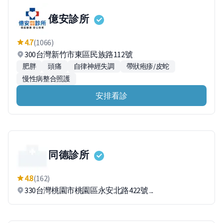
億安診所
4.7
(1066)
300台灣新竹市東區民族路112號
肥胖
頭痛
自律神經失調
帶狀疱疹/皮蛇
慢性病整合照護
安排看診
同德診所
4.8
(162)
330台灣桃園市桃園區永安北路422號 ...