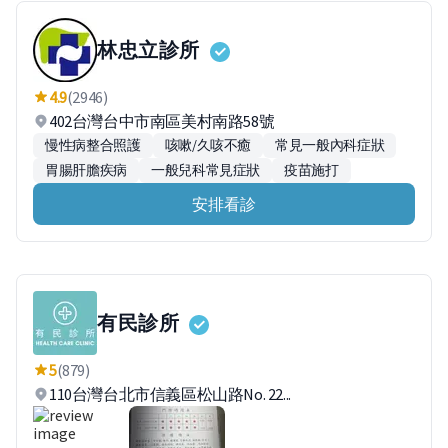
林忠立診所
4.9
(2946)
402台灣台中市南區美村南路58號
慢性病整合照護
咳嗽/久咳不癒
常見一般內科症狀
胃腸肝膽疾病
一般兒科常見症狀
疫苗施打
安排看診
有民診所
5
(879)
110台灣台北市信義區松山路No. 22...