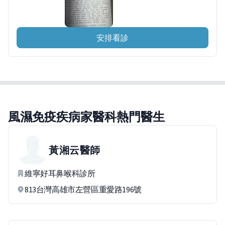
安排看診
風濕免疫疾病家醫科熱門醫生
黃湘云
醫師
維寧好耳鼻喉科診所
813台灣高雄市左營區重愛路196號