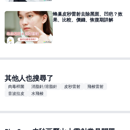
蜂巢皮秒雷射去除黑斑、凹疤？效
果、比較、價錢、恢復期詳解
其他人也搜尋了
肉毒桿菌
消脂針/溶脂針
皮秒雷射
飛梭雷射
音波拉皮
水飛梭