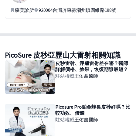
森美診所
920004台灣屏東縣潮州鎮四維路198號
PicoSure 皮秒亞歷山大雷射相關知識
皮秒雷射、淨膚雷射差在哪？醫師
詳解價格、效果，恢復期誰最短？
駐站權威
王佑鑫
醫師
Picosure Pro鉑金蜂巢皮秒好嗎？比
較功效、價錢
駐站權威
王佑鑫
醫師