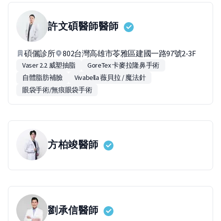
許文碩醫師
醫師
碩儷診所
802台灣高雄市苓雅區建國一路97號2-3F
Vaser 2.2 威塑抽脂
GoreTex 卡麥拉隆鼻手術
自體脂肪補臉
Vivabella 薇貝拉 / 魔法針
眼袋手術/無痕眼袋手術
方柏竣
醫師
劉承信
醫師