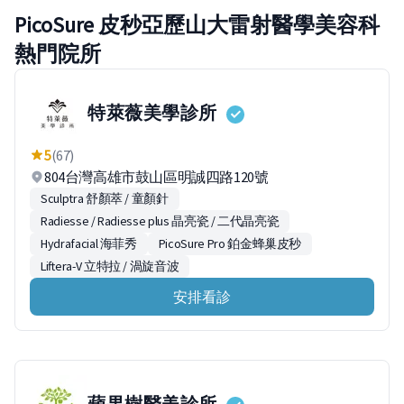
PicoSure 皮秒亞歷山大雷射醫學美容科
熱門院所
特萊薇美學診所
5
(67)
804台灣高雄市鼓山區明誠四路120號
Sculptra 舒顏萃 / 童顏針
Radiesse / Radiesse plus 晶亮瓷 / 二代晶亮瓷
Hydrafacial 海菲秀
PicoSure Pro 鉑金蜂巢皮秒
Liftera-V 立特拉 / 渦旋音波
安排看診
蘋果樹醫美診所