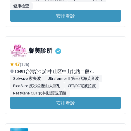
健康檢查
安排看診
馨美診所
4.7
(126)
10491台灣台北市中山区中山北路二段7...
Sofwave 索夫波
Ultraformer III 第三代海芙音波
PicoSure 皮秒亞歷山大雷射
CPT/DC電波拉皮
Restylane OBT 女神動態玻尿酸
安排看診