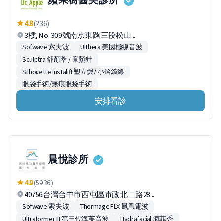
4.8
(236)
3樓, No. 309號南京東路三段松山...
Sofwave 索夫波
Ulthera 美國極線音波
Sculptra 舒顏萃 / 童顏針
Silhouette Instalift 塑立愛/ 小鈴鐺線
眼袋手術/無痕眼袋手術
安排看診
晨悅診所
4.9
(5936)
40756台灣台中市西屯區市政北二路28...
Sofwave 索夫波
Thermage FLX 鳳凰電波
Ultraformer III 第三代海芙音波
Hydrafacial 海菲秀