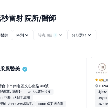
/光秒雷射 院所/醫師
醫師
科別
診療項目
分期選項
1
采風醫美
4.9
(10
台灣台中市南屯區文心南路280號
106
ra 舒顏萃 / 童顏針
CPT/DC電波拉皮
Light
eLase 亞歷山大除毛雷射
Lety
歷山大 Pro U 光纖除毛
Botox 保妥適肉毒
Juve