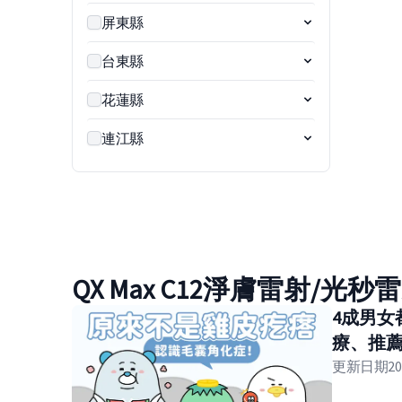
屏東縣
台東縣
花蓮縣
連江縣
QX Max C12淨膚雷射/光
4成男女
療、推
更新日期
20