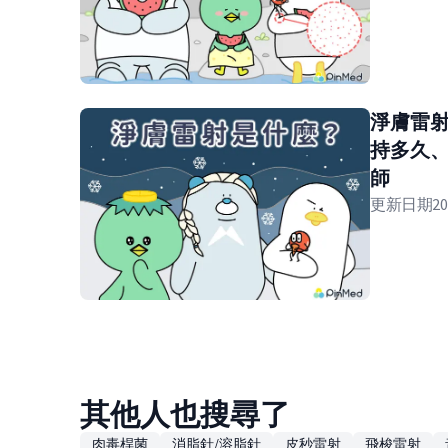
淨膚雷
持多久
師
更新日期
20
其他人也搜尋了
肉毒桿菌
消脂針/溶脂針
皮秒雷射
飛梭雷射