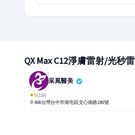
QX Max C12淨膚雷射/
采風醫美
5
(218)
408台灣台中市南屯區文心南路280號