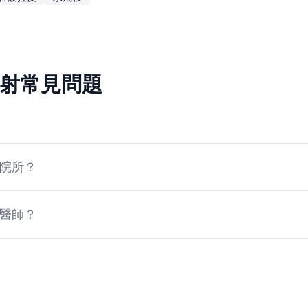
秒雷射常見問題
雷射院所？
雷射醫師？