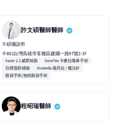
許文碩醫師
醫師
碩儷診所
802台灣高雄市苓雅區建國一路97號2-3F
Vaser 2.2 威塑抽脂
GoreTex 卡麥拉隆鼻手術
自體脂肪補臉
Vivabella 薇貝拉 / 魔法針
眼袋手術/無痕眼袋手術
程昭瑞
醫師