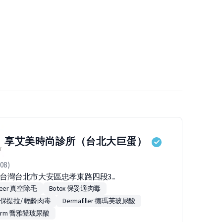
享艾美時尚診所（台北大巨蛋）
08)
94台灣台北市大安區忠孝東路四段3...
sheer 真空除毛
Botox 保妥適肉毒
bo 保提拉/ 輕齡肉毒
Dermafiller 德瑪芙玻尿酸
derm 喬雅登玻尿酸