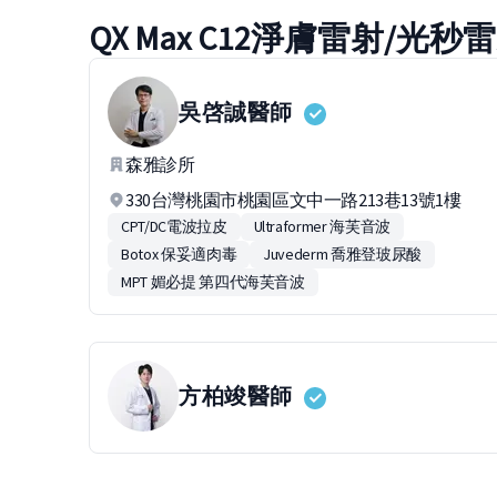
QX Max C12淨膚雷射/
吳啓誠
醫師
森雅診所
330台灣桃園市桃園區文中一路213巷13號1樓
CPT/DC電波拉皮
Ultraformer 海芙音波
Botox 保妥適肉毒
Juvederm 喬雅登玻尿酸
MPT 媚必提 第四代海芙音波
方柏竣
醫師