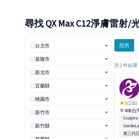
尋找 QX Max C12淨膚雷射
院所
台北市
基隆市
共 2 件結果
新北市
宜蘭縣
桃園市
5
(218)
408
新竹市
Sculpt
新竹縣
Gentl
第三代亞