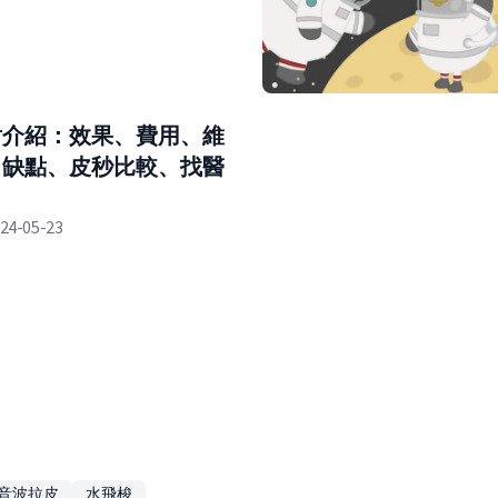
射介紹：效果、費用、維
、缺點、皮秒比較、找醫
24-05-23
音波拉皮
水飛梭