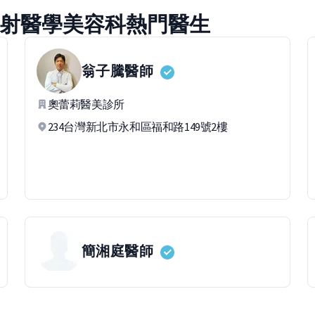
光秒雷射醫學美容科熱門醫生
翁子騰
醫師
奧蕾莉醫美診所
234台灣新北市永和區福和路149號2樓
簡湘庭
醫師