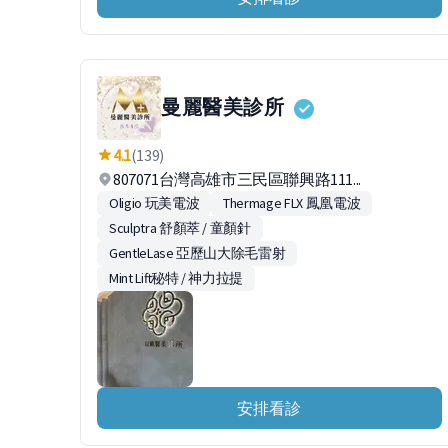
曼麗醫美診所
4.1
(139)
807071台灣高雄市三民區聯興路111...
Oligio 玩美電波
Thermage FLX 鳳凰電波
Sculptra 舒顏萃 / 童顏針
GentleLase 亞歷山大除毛雷射
Mint Lift秘特 / 神力拉提
安排看診