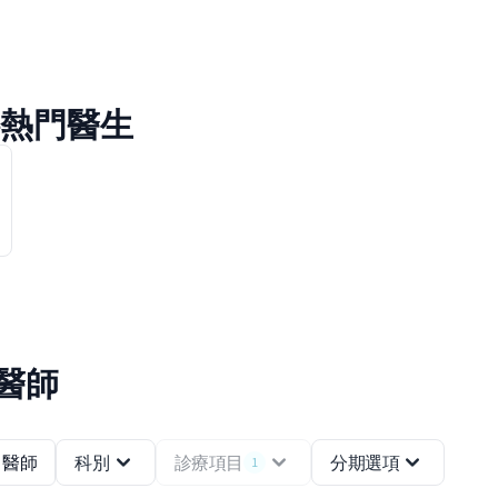
容科熱門醫生
/醫師
醫師
科別
診療項目
分期選項
1