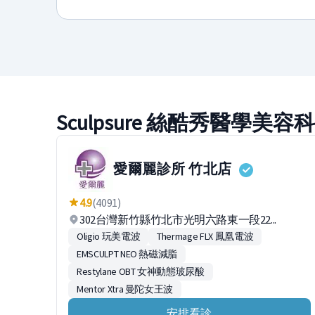
Sculpsure 絲酷秀醫學美
愛爾麗診所 竹北店
4.9
(4091)
302台灣新竹縣竹北市光明六路東一段22...
Oligio 玩美電波
Thermage FLX 鳳凰電波
EMSCULPT NEO 熱磁減脂
Restylane OBT 女神動態玻尿酸
Mentor Xtra 曼陀女王波
安排看診