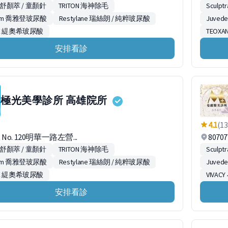
ra 舒顏萃 / 童顏針
TRITON 海神除毛
Sculp
erm 喬雅登玻尿酸
Restylane 瑞絲朗 / 純粹玻尿酸
Juve
NE 緹奧希玻尿酸
TEOX
安排看診
極光美學診所 高雄院所
4.1
(13
, No. 120明華一路左營...
807
ra 舒顏萃 / 童顏針
TRITON 海神除毛
Sculp
erm 喬雅登玻尿酸
Restylane 瑞絲朗 / 純粹玻尿酸
Juve
NE 緹奧希玻尿酸
VIVA
安排看診