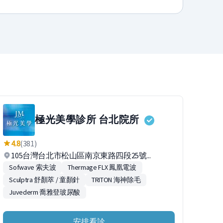
極光美學診所 台北院所
4.8
(381)
105台灣台北市松山區南京東路四段25號...
Sofwave 索夫波
Thermage FLX 鳳凰電波
Sculptra 舒顏萃 / 童顏針
TRITON 海神除毛
Juvederm 喬雅登玻尿酸
安排看診