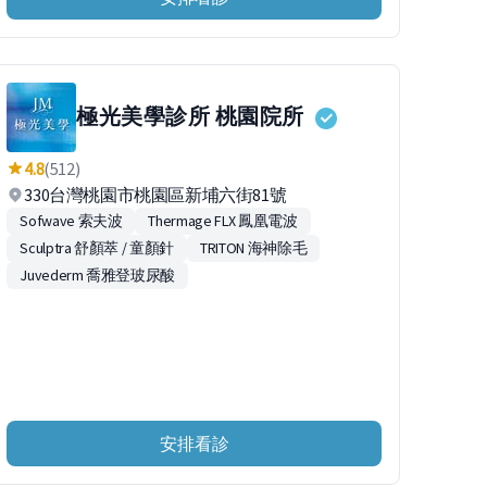
極光美學診所 桃園院所
4.8
(512)
330台灣桃園市桃園區新埔六街81號
Sofwave 索夫波
Thermage FLX 鳳凰電波
Sculptra 舒顏萃 / 童顏針
TRITON 海神除毛
Juvederm 喬雅登玻尿酸
安排看診