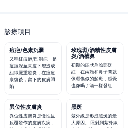
診療項目
痘疤/色素沉澱
玫瑰斑/酒糟性皮膚
炎/酒槽鼻
又稱紅痘疤/凹洞疤，是
初期的症狀為臉部泛
痘痘深至真皮下層造成
紅，在兩頰和鼻子間就
組織嚴重發炎，在痘痘
像曬傷似的起斑，感覺
康復後，留下的皮膚凹
也像喝了酒一樣發紅
陷
異位性皮膚炎
黑斑
異位性皮膚炎是慢性且
紫外線是形成黑斑的最
反覆發作的皮膚疾病，
大原因。 照射到紫外線