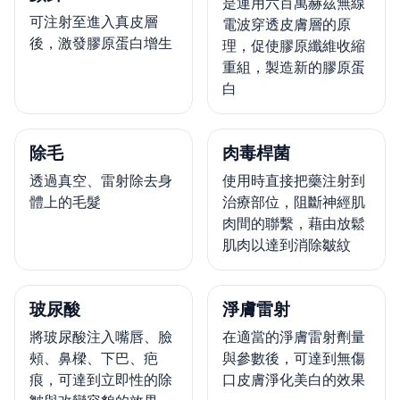
是運用六百萬赫茲無線
可注射至進入真皮層
電波穿透皮膚層的原
後，激發膠原蛋白增生
理，促使膠原纖維收縮
重組，製造新的膠原蛋
白
除毛
肉毒桿菌
透過真空、雷射除去身
使用時直接把藥注射到
體上的毛髮
治療部位，阻斷神經肌
肉間的聯繫，藉由放鬆
肌肉以達到消除皺紋
玻尿酸
淨膚雷射
將玻尿酸注入嘴唇、臉
在適當的淨膚雷射劑量
頰、鼻樑、下巴、疤
與參數後，可達到無傷
痕，可達到立即性的除
口皮膚淨化美白的效果