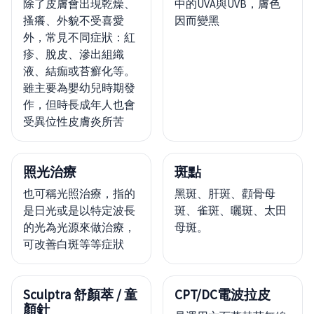
除了皮膚會出現乾燥、
中的UVA與UVB，膚色
搔癢、外貌不受喜愛
因而變黑
外，常見不同症狀：紅
疹、脫皮、滲出組織
液、結痂或苔癬化等。
雖主要為嬰幼兒時期發
作，但時長成年人也會
受異位性皮膚炎所苦
照光治療
斑點
也可稱光照治療，指的
黑斑、肝斑、顴骨母
是日光或是以特定波長
斑、雀斑、曬斑、太田
的光為光源來做治療，
母斑。
可改善白斑等等症狀
Sculptra 舒顏萃 / 童
CPT/DC電波拉皮
顏針