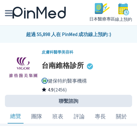
日本醫療專區
線上預約
線上預約醫師、院所
超過 55,898 人在 PinMed 成功線上預約 :)
醫師專欄專訪
皮膚科
醫學美容科
台南維格診所
健康主題館
健保特約醫事機構
我是醫療人員
4.9
(2456)
聯繫諮詢
總覽
團隊
班表
評論
專長
關於