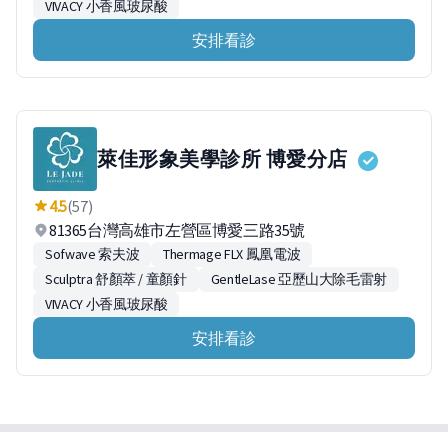
VIVACY 小香風玻尿酸
安排看診
萊佳形象美學診所 博愛分店
4.5
(57)
81365台灣高雄市左營區博愛三路35號
Sofwave 索夫波
Thermage FLX 鳳凰電波
Sculptra 舒顏萃 / 童顏針
GentleLase 亞歷山大除毛雷射
VIVACY 小香風玻尿酸
安排看診