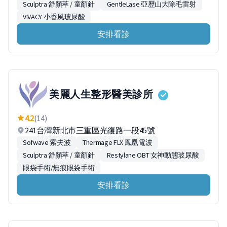
Sculptra 舒顏萃 / 童顏針
GentleLase 亞歷山大除毛雷射
VIVACY 小香風玻尿酸
安排看診
美麗人生整形醫美診所
4.2
(14)
241台灣新北市三重區光復路一段45號
Sofwave 索夫波
Thermage FLX 鳳凰電波
Sculptra 舒顏萃 / 童顏針
Restylane OBT 女神動態玻尿酸
眼袋手術/無痕眼袋手術
安排看診