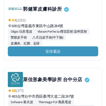
郭健軍皮膚科診所
4.4
(2253)
600台灣嘉義市東區中山路284號
Oligio 玩美電波
Vbeam Perfecta 櫻花雷射/染料雷射
雙眼皮手術
八爪拉皮手術(中下臉)
皮膚炎、紅腫、起疹
安排看診
萊佳形象美學診所 台中分店
4.8
(377)
403台灣台中市西區臺灣大道二段297號
Sofwave 索夫波
Thermage FLX 鳳凰電波