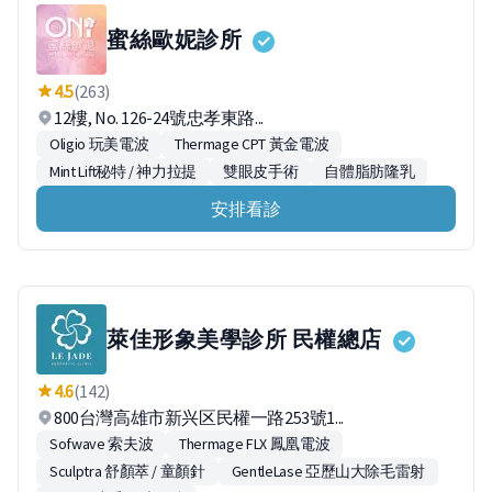
蜜絲歐妮診所
4.5
(263)
12樓, No. 126-24號忠孝東路...
Oligio 玩美電波
Thermage CPT 黃金電波
Mint Lift秘特 / 神力拉提
雙眼皮手術
自體脂肪隆乳
安排看診
萊佳形象美學診所 民權總店
4.6
(142)
800台灣高雄市新兴区民權一路253號1...
Sofwave 索夫波
Thermage FLX 鳳凰電波
Sculptra 舒顏萃 / 童顏針
GentleLase 亞歷山大除毛雷射