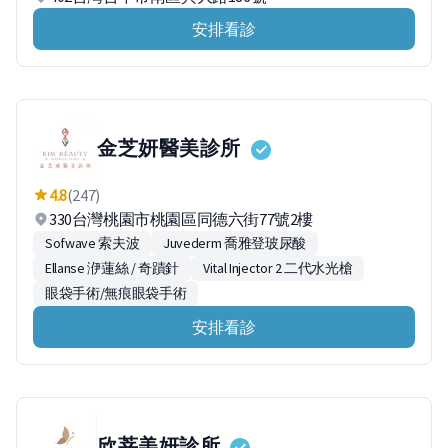
安排看診
金芝妍醫美診所
4.8
(247)
330台灣桃園市桃園區同德六街77號2樓
Sofwave 索夫波
Juvederm 喬雅登玻尿酸
Ellanse 洢蓮絲 / 奇蹟針
Vital Injector 2 二代水光槍
眼袋手術/無痕眼袋手術
安排看診
欣莘美妍診所