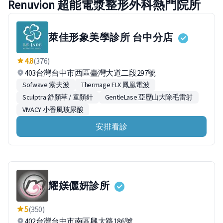
Renuvion 超能電漿整形外科熱門院所
萊佳形象美學診所 台中分店
4.8
(376)
403台灣台中市西區臺灣大道二段297號
Sofwave 索夫波
Thermage FLX 鳳凰電波
Sculptra 舒顏萃 / 童顏針
GentleLase 亞歷山大除毛雷射
VIVACY 小香風玻尿酸
安排看診
耀媄儷妍診所
5
(350)
402台灣台中市南區興大路186號