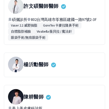
許文碩醫師
醫師
碩儷診所
802台灣高雄市苓雅區建國一路97號2-3F
Vaser 2.2 威塑抽脂
GoreTex 卡麥拉隆鼻手術
自體脂肪補臉
Vivabella 薇貝拉 / 魔法針
眼袋手術/無痕眼袋手術
楊沂勳
醫師
陳耕
醫師
美上美皮膚科診所