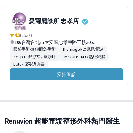
愛爾麗診所 忠孝店
4.8
(2537)
106台灣台北市大安區忠孝東路三段305...
眼袋手術/無痕眼袋手術
Thermage FLX 鳳凰電波
Sculptra 舒顏萃 / 童顏針
EMSCULPT NEO 熱磁減脂
Botox 保妥適肉毒
安排看診
Renuvion 超能電漿整形外科熱門醫生