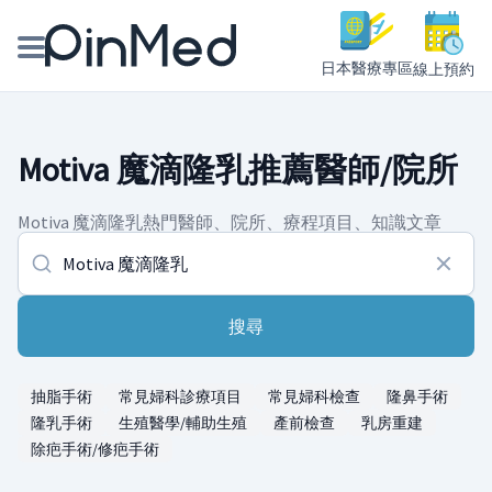
日本醫療專區
線上預約
線上預約醫師、院所
Motiva 魔滴隆乳推薦醫師/院所
醫師專欄專訪
Motiva 魔滴隆乳熱門醫師、院所、療程項目、知識文章
健康主題館
我是醫療人員
搜尋
抽脂手術
常見婦科診療項目
常見婦科檢查
隆鼻手術
隆乳手術
生殖醫學/輔助生殖
產前檢查
乳房重建
除疤手術/修疤手術