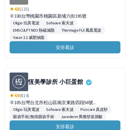
4.8
(135)
330台灣桃園市桃園區新埔六街195號
Oligio 玩美電波
Sofwave 索夫波
EMSCULPT NEO 熱磁減脂
Thermage FLX 鳳凰電波
Vaser 2.2 威塑抽脂
安排看診
恆美學診所 小巨蛋館
4.9
(814)
105台灣台北市松山區南京東路四段56號...
Oligio 玩美電波
Sofwave 索夫波
Picocare 真皮秒
眼袋手術/無痕眼袋手術
Juvederm 喬雅登玻尿酸
安排看診