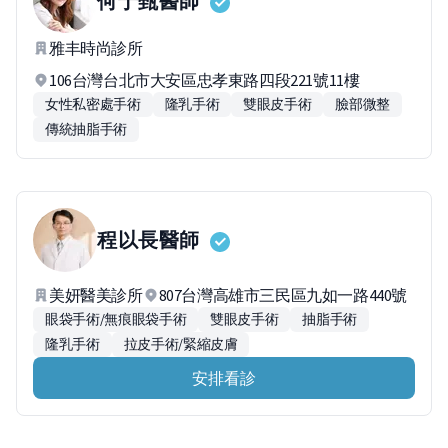
何于甄
醫師
雅丰時尚診所
106台灣台北市大安區忠孝東路四段221號11樓
女性私密處手術
隆乳手術
雙眼皮手術
臉部微整
傳統抽脂手術
程以長
醫師
美妍醫美診所
807台灣高雄市三民區九如一路440號
眼袋手術/無痕眼袋手術
雙眼皮手術
抽脂手術
隆乳手術
拉皮手術/緊縮皮膚
安排看診