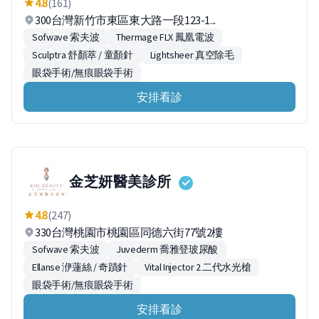
4.8
(161)
300台灣新竹市東區東大路一段123-1...
Sofwave 索夫波
Thermage FLX 鳳凰電波
Sculptra 舒顏萃 / 童顏針
Lightsheer 真空除毛
眼袋手術/無痕眼袋手術
安排看診
金芝妍醫美診所
4.8
(247)
330台灣桃園市桃園區同德六街77號2樓
Sofwave 索夫波
Juvederm 喬雅登玻尿酸
Ellanse 洢蓮絲 / 奇蹟針
Vital Injector 2 二代水光槍
眼袋手術/無痕眼袋手術
安排看診