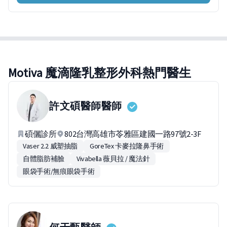
Motiva 魔滴隆乳整形外科熱門醫生
許文碩醫師
醫師
碩儷診所
802台灣高雄市苓雅區建國一路97號2-3F
Vaser 2.2 威塑抽脂
GoreTex 卡麥拉隆鼻手術
自體脂肪補臉
Vivabella 薇貝拉 / 魔法針
眼袋手術/無痕眼袋手術