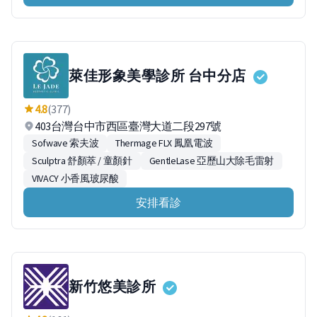
萊佳形象美學診所 台中分店
4.8
(377)
403台灣台中市西區臺灣大道二段297號
Sofwave 索夫波
Thermage FLX 鳳凰電波
Sculptra 舒顏萃 / 童顏針
GentleLase 亞歷山大除毛雷射
VIVACY 小香風玻尿酸
安排看診
新竹悠美診所