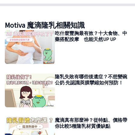
Motiva 魔滴隆乳相關知識
吃什麼豐胸最有效？十大食物、中
藥搭配按摩 也能天然UP UP
隆乳失敗有哪些後遺症？不想變碗
公奶 先認識莢膜攣縮如何預防！
魔滴真有那麼神？從特點、價格帶
你比較5種隆乳材質優缺點