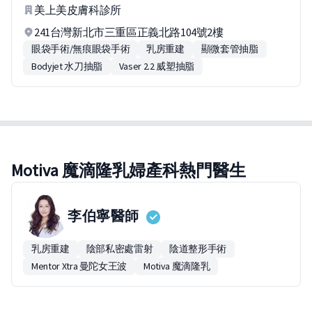
美上美皮膚科診所
241台灣新北市三重區正義北路104號2樓
眼袋手術/無痕眼袋手術
乳房重建
顯微套管抽脂
Bodyjet 水刀抽脂
Vaser 2.2 威塑抽脂
Motiva 魔滴隆乳婦產科熱門醫生
李伯寧
醫師
乳房重建
陰部私密處雷射
陰道整形手術
Mentor Xtra 曼陀女王波
Motiva 魔滴隆乳