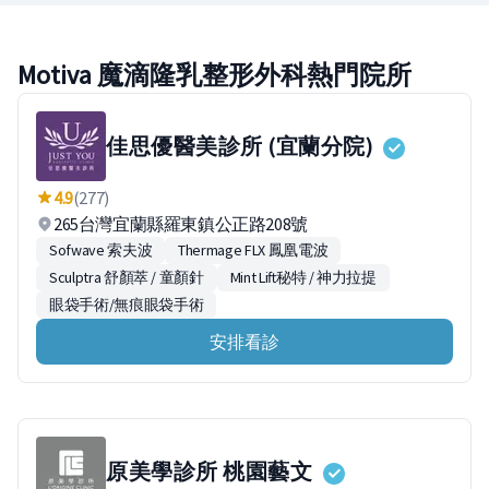
Motiva 魔滴隆乳整形外科熱門院所
佳思優醫美診所 (宜蘭分院)
4.9
(277)
265台灣宜蘭縣羅東鎮公正路208號
Sofwave 索夫波
Thermage FLX 鳳凰電波
Sculptra 舒顏萃 / 童顏針
Mint Lift秘特 / 神力拉提
眼袋手術/無痕眼袋手術
安排看診
原美學診所 桃園藝文