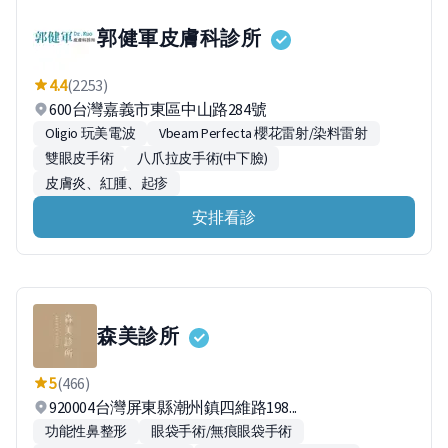
郭健軍皮膚科診所
4.4
(2253)
600台灣嘉義市東區中山路284號
Oligio 玩美電波
Vbeam Perfecta 櫻花雷射/染料雷射
雙眼皮手術
八爪拉皮手術(中下臉)
皮膚炎、紅腫、起疹
安排看診
森美診所
5
(466)
920004台灣屏東縣潮州鎮四維路198...
功能性鼻整形
眼袋手術/無痕眼袋手術