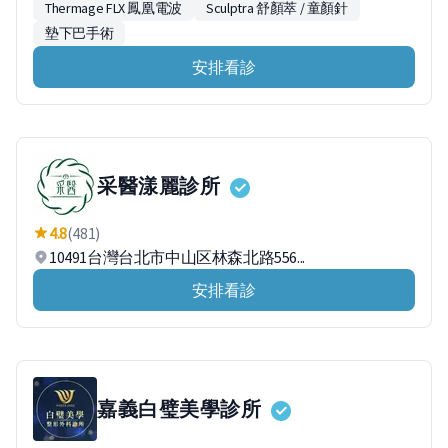
Thermage FLX 鳳凰電波
Sculptra 舒顏萃 / 童顏針
墊下巴手術
安排看診
采醫漾麗診所
4.8
(481)
10491台灣台北市中山区林森北路556...
安排看診
嘉義白璧美學診所