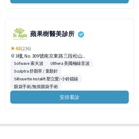
蘋果樹醫美診所
4.8
(236)
3樓, No. 309號南京東路三段松山...
Sofwave 索夫波
Ulthera 美國極線音波
Sculptra 舒顏萃 / 童顏針
Silhouette Instalift 塑立愛/ 小鈴鐺線
眼袋手術/無痕眼袋手術
安排看診