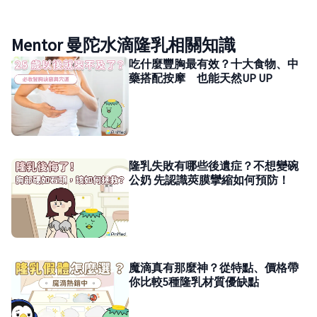
Mentor 曼陀水滴隆乳相關知識
吃什麼豐胸最有效？十大食物、中
藥搭配按摩 也能天然UP UP
隆乳失敗有哪些後遺症？不想變碗
公奶 先認識莢膜攣縮如何預防！
魔滴真有那麼神？從特點、價格帶
你比較5種隆乳材質優缺點