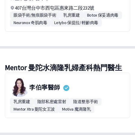
407台灣台中市西屯區惠來路二段232號
眼袋手術/無痕眼袋手術
乳房重建
Botox 保妥適肉毒
Neuronox 奇肌肉毒
Letybo 保提拉/ 輕齡肉毒
Mentor 曼陀水滴隆乳婦產科熱門醫生
李伯寧
醫師
乳房重建
陰部私密處雷射
陰道整形手術
Mentor Xtra 曼陀女王波
Motiva 魔滴隆乳