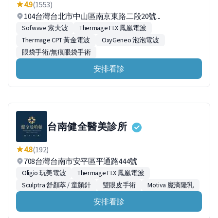
4.9
(1553)
104台灣台北市中山區南京東路二段20號...
Sofwave 索夫波
Thermage FLX 鳳凰電波
Thermage CPT 黃金電波
OxyGeneo 泡泡電波
眼袋手術/無痕眼袋手術
安排看診
台南健全醫美診所
4.8
(192)
708台灣台南市安平區平通路444號
Oligio 玩美電波
Thermage FLX 鳳凰電波
Sculptra 舒顏萃 / 童顏針
雙眼皮手術
Motiva 魔滴隆乳
安排看診