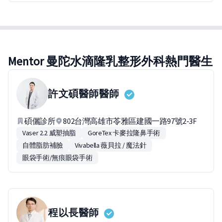
Mentor 曼陀水滴隆乳整形外科熱門醫生
許文碩醫師
醫師
碩儷診所
802台灣高雄市苓雅區建國一路97號2-3F
Vaser 2.2 威塑抽脂
GoreTex 卡麥拉隆鼻手術
自體脂肪補臉
Vivabella 薇貝拉 / 魔法針
眼袋手術/無痕眼袋手術
程以長
醫師