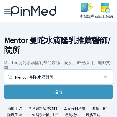
日本醫療專區
線上預約
線上預約醫師、院所
Mentor 曼陀水滴隆乳推薦醫師/
醫師專欄專訪
院所
健康主題館
Mentor 曼陀水滴隆乳熱門醫師、院所、療程項目、知識文
章
我是醫療人員
搜尋
抽脂手術
常見婦科診療項目
常見婦科檢查
隆鼻手術
隆乳手術
生殖醫學/輔助生殖
產前檢查
乳房重建