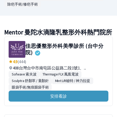
除疤手術/修疤手術
Mentor 曼陀水滴隆乳整形外科熱門院所
佳思優整形外科美學診所 (台中分
院)
4.9
(444)
408台灣台中市南屯區公益路二段1號1、...
Sofwave 索夫波
Thermage FLX 鳳凰電波
Sculptra 舒顏萃 / 童顏針
Mint Lift秘特 / 神力拉提
眼袋手術/無痕眼袋手術
安排看診