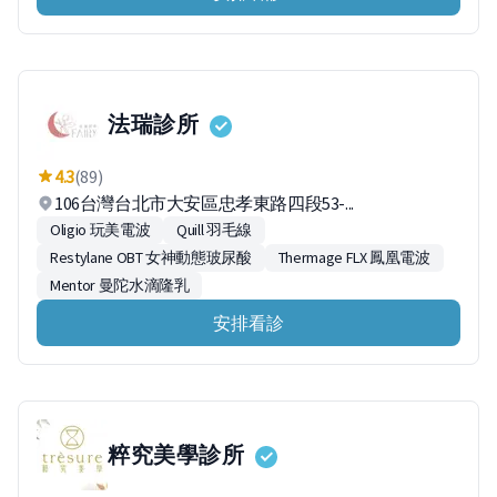
法瑞診所
4.3
(89)
106台灣台北市大安區忠孝東路四段53-...
Oligio 玩美電波
Quill 羽毛線
Restylane OBT 女神動態玻尿酸
Thermage FLX 鳳凰電波
Mentor 曼陀水滴隆乳
安排看診
粹究美學診所