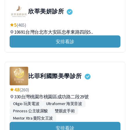
欣莘美妍診所
5
(465)
10691台灣台北市大安區忠孝東路四段5...
安排看診
比菲利國際美學診所
4.8
(260)
330台灣桃園市桃園區成功路二段29號
Oligio 玩美電波
Ultraformer 海芙音波
Princess 公主玻尿酸
雙眼皮手術
Mentor Xtra 曼陀女王波
安排看診