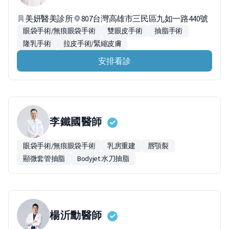
美妍醫美診所
807台灣高雄市三民區九如一路440號
眼袋手術/無痕眼袋手術
雙眼皮手術
抽脂手術
隆乳手術
拉皮手術/緊縮皮膚
安排看診
李鐵國
醫師
眼袋手術/無痕眼袋手術
乳房重建
唇顎裂
顯微套管抽脂
Bodyjet 水刀抽脂
楊沂勳
醫師