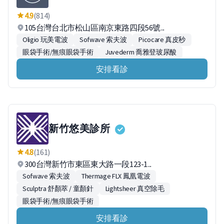
4.9
(814)
105台灣台北市松山區南京東路四段56號...
Oligio 玩美電波
Sofwave 索夫波
Picocare 真皮秒
眼袋手術/無痕眼袋手術
Juvederm 喬雅登玻尿酸
安排看診
新竹悠美診所
4.8
(161)
300台灣新竹市東區東大路一段123-1...
Sofwave 索夫波
Thermage FLX 鳳凰電波
Sculptra 舒顏萃 / 童顏針
Lightsheer 真空除毛
眼袋手術/無痕眼袋手術
安排看診