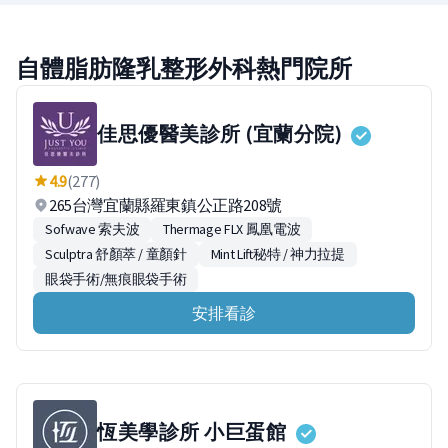
自體脂肪隆乳整形外科熱門院所
佳思優醫美診所 (宜蘭分院)
4.9
(277)
265台灣宜蘭縣羅東鎮公正路208號
Sofwave 索夫波
Thermage FLX 鳳凰電波
Sculptra 舒顏萃 / 童顏針
Mint Lift秘特 / 神力拉提
眼袋手術/無痕眼袋手術
安排看診
恆美學診所 小巨蛋館