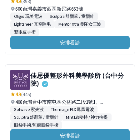
4.9
(393)
600台灣嘉義市西區新民路663號
Oligio 玩美電波
Sculptra 舒顏萃 / 童顏針
Lightsheer 真空除毛
Mentor Xtra 曼陀女王波
雙眼皮手術
安排看診
佳思優整形外科美學診所 (台中分
院)
4.9
(445)
408台灣台中市南屯區公益路二段1號1、...
Sofwave 索夫波
Thermage FLX 鳳凰電波
Sculptra 舒顏萃 / 童顏針
Mint Lift秘特 / 神力拉提
眼袋手術/無痕眼袋手術
安排看診