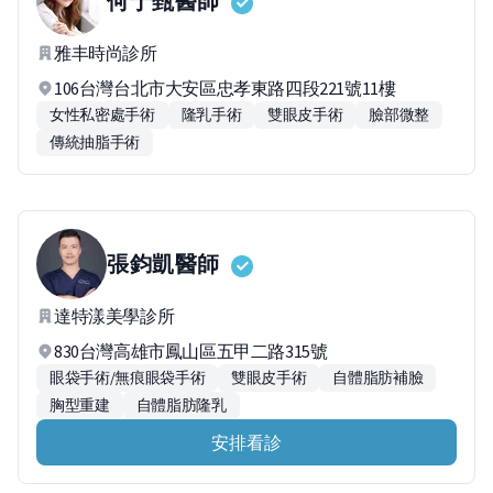
何于甄
醫師
雅丰時尚診所
106台灣台北市大安區忠孝東路四段221號11樓
女性私密處手術
隆乳手術
雙眼皮手術
臉部微整
傳統抽脂手術
張鈞凱
醫師
達特漾美學診所
830台灣高雄市鳳山區五甲二路315號
眼袋手術/無痕眼袋手術
雙眼皮手術
自體脂肪補臉
胸型重建
自體脂肪隆乳
安排看診