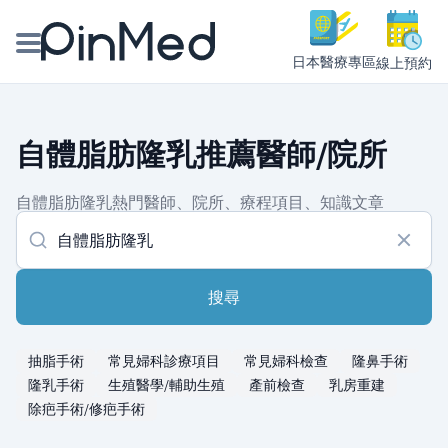
日本醫療專區
線上預約
線上預約醫師、院所
自體脂肪隆乳推薦醫師/院所
醫師專欄專訪
自體脂肪隆乳熱門醫師、院所、療程項目、知識文章
健康主題館
我是醫療人員
搜尋
抽脂手術
常見婦科診療項目
常見婦科檢查
隆鼻手術
隆乳手術
生殖醫學/輔助生殖
產前檢查
乳房重建
除疤手術/修疤手術