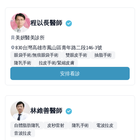
程以長
醫師
美妍醫美診所
830台灣高雄市鳳山區青年路二段146-3號
眼袋手術/無痕眼袋手術
雙眼皮手術
抽脂手術
隆乳手術
拉皮手術/緊縮皮膚
安排看診
林維善
醫師
自體脂肪隆乳
皮秒雷射
隆乳手術
電波拉皮
音波拉皮