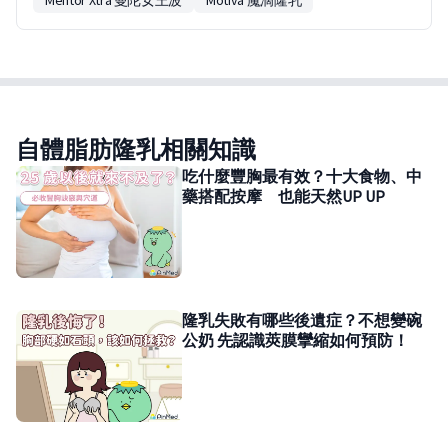
Mentor Xtra 曼陀女王波
Motiva 魔滴隆乳
自體脂肪隆乳相關知識
吃什麼豐胸最有效？十大食物、中
藥搭配按摩 也能天然UP UP
隆乳失敗有哪些後遺症？不想變碗
公奶 先認識莢膜攣縮如何預防！