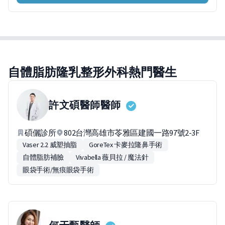
自體脂肪隆乳整形外科熱門醫生
許文碩醫師
醫師
碩儷診所
802台灣高雄市苓雅區建國一路97號2-3F
Vaser 2.2 威塑抽脂
GoreTex 卡麥拉隆鼻手術
自體脂肪補臉
Vivabella 薇貝拉 / 魔法針
眼袋手術/無痕眼袋手術