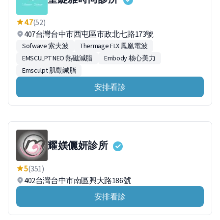
4.7
(52)
407台灣台中市西屯區市政北七路173號
Sofwave 索夫波
Thermage FLX 鳳凰電波
EMSCULPT NEO 熱磁減脂
Embody 核心美力
Emsculpt 肌動減脂
安排看診
耀媄儷妍診所
5
(351)
402台灣台中市南區興大路186號
安排看診