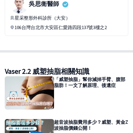
吳思衛
醫師
星采整形外科診所（大安）
106台灣台北市大安區仁愛路四段137號3樓之2
Vaser 2.2 威塑抽脂相關知識
「威塑抽脂」幫你減掉手臂、腹部
脂肪！一文了解原理、後遺症
超音波抽脂費用多少？威塑、黃金Z
波抽脂價錢公開！