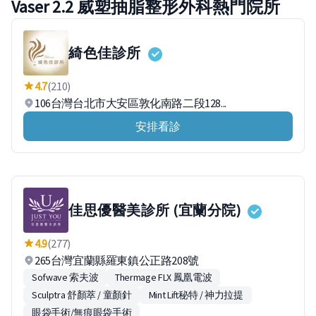
Vaser 2.2 威塑抽脂整形外科熱門院所
綺色佳診所
4.7
(210)
106台灣台北市大安區敦化南路二段128...
安排看診
佳思優醫美診所 (宜蘭分院)
4.9
(277)
265台灣宜蘭縣羅東鎮公正路208號
Sofwave 索夫波
Thermage FLX 鳳凰電波
Sculptra 舒顏萃 / 童顏針
Mint Lift秘特 / 神力拉提
眼袋手術/無痕眼袋手術