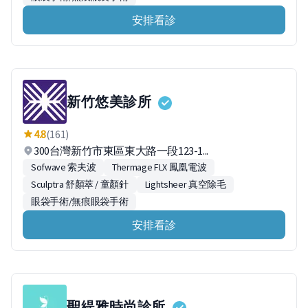
安排看診
新竹悠美診所
4.8
(161)
300台灣新竹市東區東大路一段123-1...
Sofwave 索夫波
Thermage FLX 鳳凰電波
Sculptra 舒顏萃 / 童顏針
Lightsheer 真空除毛
眼袋手術/無痕眼袋手術
安排看診
聖緹雅時尚診所