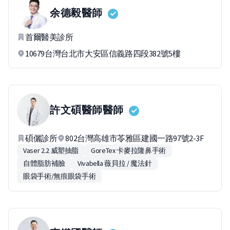
余德毅
醫師
首爾醫美診所
10679台灣台北市大安區信義路四段382號5樓
許文碩醫師
醫師
碩儷診所
802台灣高雄市苓雅區建國一路97號2-3F
Vaser 2.2 威塑抽脂
GoreTex 卡麥拉隆鼻手術
自體脂肪補臉
Vivabella 薇貝拉 / 魔法針
眼袋手術/無痕眼袋手術