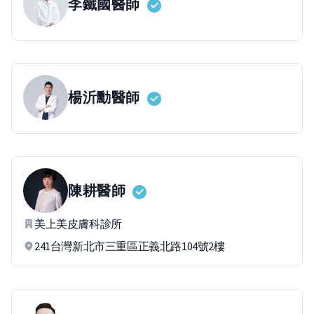
李鐵國
醫師
楊沂勳
醫師
陳耕
醫師
美上美皮膚科診所
241台灣新北市三重區正義北路104號2樓