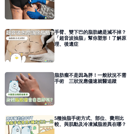
手臂、雙下巴的脂肪總是減不掉？
「超音波抽脂」幫你塑形！了解原
理、後遺症
脂肪瘤不是因為胖！一般狀況不需
手術 三狀況應儘速就醫追蹤
5種抽脂手術方式、部位、費用比
較、與肌動及冷凍減脂差異在哪？