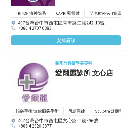
TRITON 海神除毛
CAPRI 藍雷射
艾克痘Aklief(第四代A酸
407台灣台中市西屯區青海路二段242-13號
+886 4 2707 0383
安排看診
整形外科
醫學美容科
愛爾麗診所 文心店
眼袋手術/無痕眼袋手術
乳房重建
Sculptra 舒顏萃 / 
407台灣台中市西屯區文心路二段596號
+886 4 2320 3877