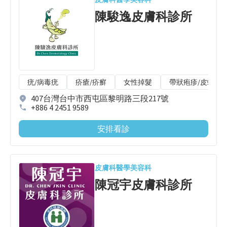
陳駿逸皮膚科診所
疣/病毒疣
疥瘡/疥癬
女性掉髮
帶狀疱疹/皮蛇
407台灣台中市西屯區黎明路三段217號
+886 4 2451 9589
安排看診
皮膚科
醫學美容科
陳冠宇皮膚科診所