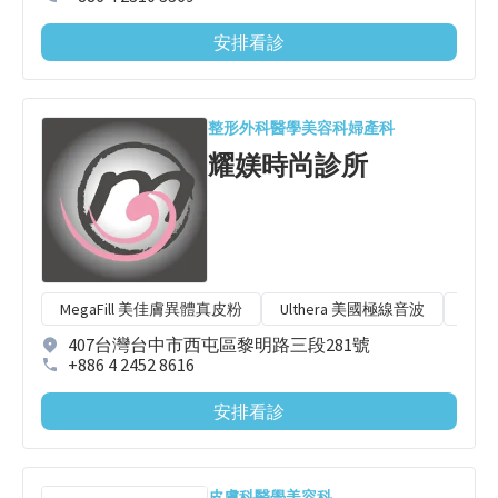
安排看診
整形外科
醫學美容科
婦產科
耀媄時尚診所
MegaFill 美佳膚異體真皮粉
Ulthera 美國極線音波
Emb
407台灣台中市西屯區黎明路三段281號
+886 4 2452 8616
安排看診
皮膚科
醫學美容科