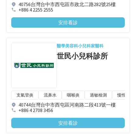
40756台灣台中市西屯區市政北二路282號25樓
+886 4 2255 2555
安排看診
醫學美容科
小兒科
家醫科
世民小兒科診所
支氣管炎
流鼻水
咽喉炎
過敏檢測
慢性病整
40744台灣台中市西屯區河南路二段413號一樓
+886 4 2708 3456
安排看診