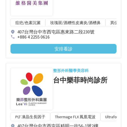
痘疤/色素沉澱
玫瑰斑/酒糟性皮膚炎/酒槽鼻
異位性皮
407台灣台中市西屯區惠來路二段230號
+886 4 2255 0616
安排看診
整形外科
醫學美容科
台中樂菲時尚診所
PLT 凍晶生長因子
Thermage FLX 鳳凰電波
Ultraform
407台灣台中市西屯區精明一街56-1號2樓