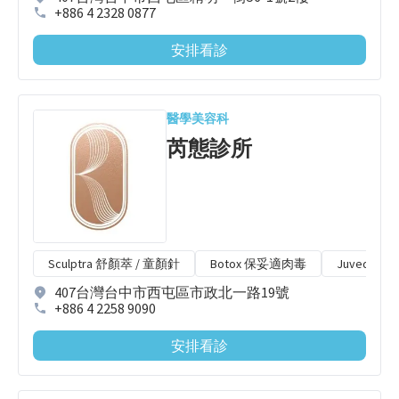
+886 4 2328 0877
安排看診
醫學美容科
芮態診所
Sculptra 舒顏萃 / 童顏針
Botox 保妥適肉毒
Juveder
407台灣台中市西屯區市政北一路19號
+886 4 2258 9090
安排看診