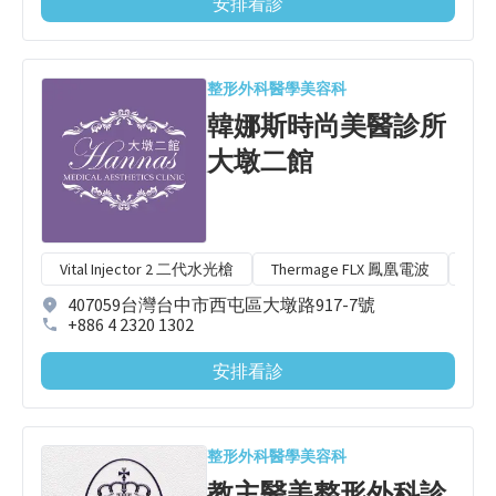
安排看診
整形外科
醫學美容科
韓娜斯時尚美醫診所
大墩二館
Vital Injector 2 二代水光槍
Thermage FLX 鳳凰電波
The
407059台灣台中市西屯區大墩路917-7號
+886 4 2320 1302
安排看診
整形外科
醫學美容科
教主醫美整形外科診