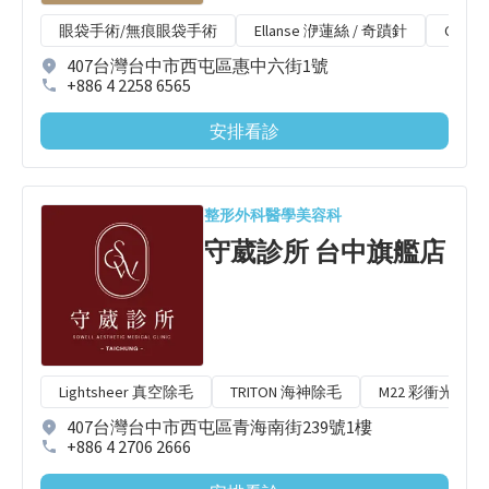
眼袋手術/無痕眼袋手術
Ellanse 洢蓮絲 / 奇蹟針
CAPR
407台灣台中市西屯區惠中六街1號
+886 4 2258 6565
安排看診
整形外科
醫學美容科
守葳診所 台中旗艦店
Lightsheer 真空除毛
TRITON 海神除毛
M22 彩衝光
407台灣台中市西屯區青海南街239號1樓
+886 4 2706 2666