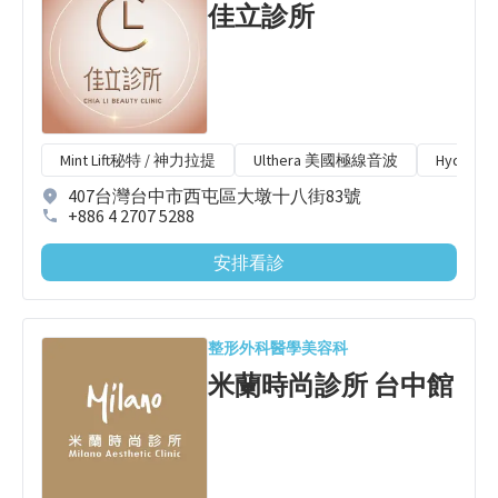
佳立診所
Mint Lift秘特 / 神力拉提
Ulthera 美國極線音波
Hydrafa
407台灣台中市西屯區大墩十八街83號
+886 4 2707 5288
安排看診
整形外科
醫學美容科
米蘭時尚診所 台中館