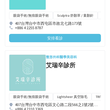
眼袋手術/無痕眼袋手術
Sculptra 舒顏萃 / 童顏針
Radi
407台灣台中市西屯區市政北七路173號
+886 4 2255 8787
安排看診
整形外科
醫學美容科
艾瑞辛診所
眼袋手術/無痕眼袋手術
Lightsheer 真空除毛
TRITON
407台灣台中市西屯區文心路二段566之1號2號樓之2
+886 4 2310 3369