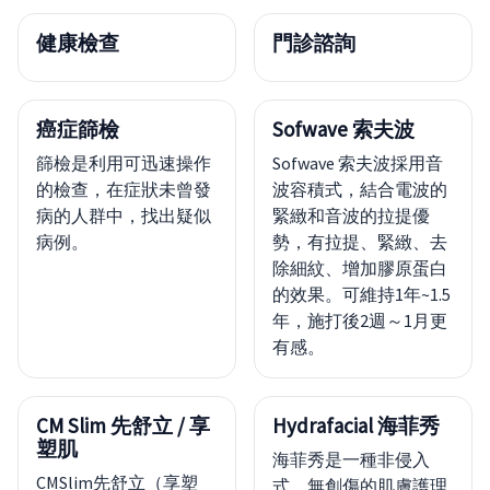
健康檢查
門診諮詢
癌症篩檢
Sofwave 索夫波
篩檢是利用可迅速操作
Sofwave 索夫波採用音
的檢查，在症狀未曾發
波容積式，結合電波的
病的人群中，找出疑似
緊緻和音波的拉提優
病例。
勢，有拉提、緊緻、去
除細紋、增加膠原蛋白
的效果。可維持1年~1.5
年，施打後2週～1月更
有感。
CM Slim 先舒立 / 享
Hydrafacial 海菲秀
塑肌
海菲秀是一種非侵入
CMSlim先舒立（享塑
式、無創傷的肌膚護理