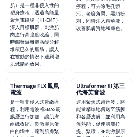
肌）是一種非侵入性的
療程，可去除毛孔髒
塑身療程，透過高能量
污、老廢角質、黑頭粉
聚焦電磁場（HI-EMT）
刺，同時注入精華液，
深入目標肌群，刺激肌
改善肌膚質地和膚色。
肉進行高強度收縮，同
時觸發游離脂肪酸分解
堆積已久的脂肪，讓人
在被動的情況下達到增
肌減脂的效果。
Thermage FLX 鳳凰
Ultraformer III 第三
電波
代海芙音波
是一種非侵入式緊緻療
運用聚焦式超音波，將
程，利用電波將SMAS筋
能量精準地傳送至筋膜
膜層進行加熱，讓肌膚
和各層皮膚，並利用高
組織收縮、刺激膠原蛋
溫熱能，促使肌膚拉
白的增生，達到肌膚緊
提、緊緻，並刺激膠原