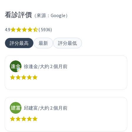
看診評價
（來源：Google）
4.9
(
5936
)
評分最高
最新
評分最低
徐逢金
/
大約 2 個月前
邱建富
/
大約 2 個月前