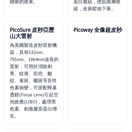
緻療的效果。
蛋白重組，使筋膜層收
縮，改善鬆弛下垂。
PicoSure 皮秒亞歷
Picoway 全像超皮秒
山大雷射
為美國製造皮秒雷射機
器，具有532nm、
755nm、1064nm波長的
雷射，可用於消除刺
青、紋身、痘疤、皺
紋、雀斑、曬斑等良性
色素病變，可搭配蜂巢
透鏡(Focus Lens)引起空
泡效應(LIBO)，處理黑
色素、刺激膠原蛋白增
生。