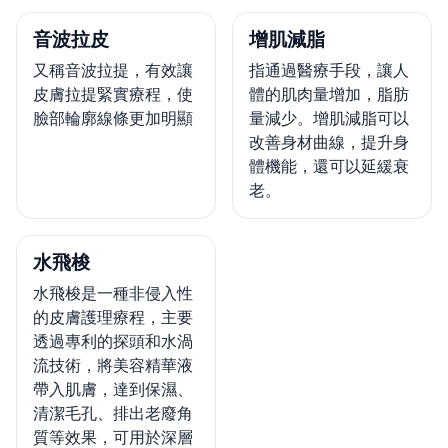
音波拉皮
增肌減脂
又稱音波拉提，有效讓
指通過醫療手段，讓人
皮膚拉提緊實療程，使
體的肌肉量增加，脂肪
臉部輪廓線條更加明顯
量減少。增肌減脂可以
改善身材曲線，提升身
體機能，還可以延緩衰
老。
水飛梭
水飛梭是一種非侵入性
的皮膚護理療程，主要
透過專利的探頭和水渦
流技術，將美容精華液
帶入肌膚，達到保濕、
清潔毛孔、排出老廢角
質等效果，可用於深層