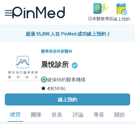
日本醫療專區
線上預約
線上預約醫師、院所
超過 55,898 人在 PinMed 成功線上預約 :)
醫師專欄專訪
醫學美容科
家醫科
晨悅診所
健康主題館
健保特約醫事機構
我是醫療人員
4.9
(5936)
線上預約
總覽
團隊
班表
評論
專長
關於