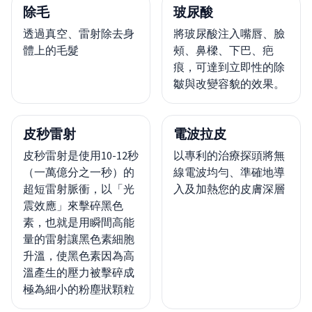
除毛
玻尿酸
透過真空、雷射除去身
將玻尿酸注入嘴唇、臉
體上的毛髮
頰、鼻樑、下巴、疤
痕，可達到立即性的除
皺與改變容貌的效果。
皮秒雷射
電波拉皮
皮秒雷射是使用10-12秒
以專利的治療探頭將無
（一萬億分之一秒）的
線電波均勻、準確地導
超短雷射脈衝，以「光
入及加熱您的皮膚深層
震效應」來擊碎黑色
素，也就是用瞬間高能
量的雷射讓黑色素細胞
升溫，使黑色素因為高
溫產生的壓力被擊碎成
極為細小的粉塵狀顆粒