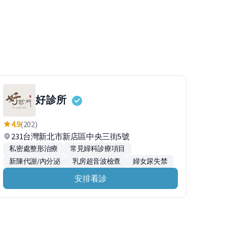
好診所
4.9
(202)
231台灣新北市新店區中央三街5號
私密處整形治療
常見婦科診療項目
新陳代謝/內分泌
乳房超音波檢查
婦女尿失禁
安排看診