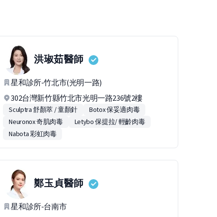
洪琡茹
醫師
星和診所-竹北市(光明一路)
302台灣新竹縣竹北市光明一路236號2樓
Sculptra 舒顏萃 / 童顏針
Botox 保妥適肉毒
Neuronox 奇肌肉毒
Letybo 保提拉/ 輕齡肉毒
Nabota 彩虹肉毒
鄭玉貞
醫師
星和診所-台南市