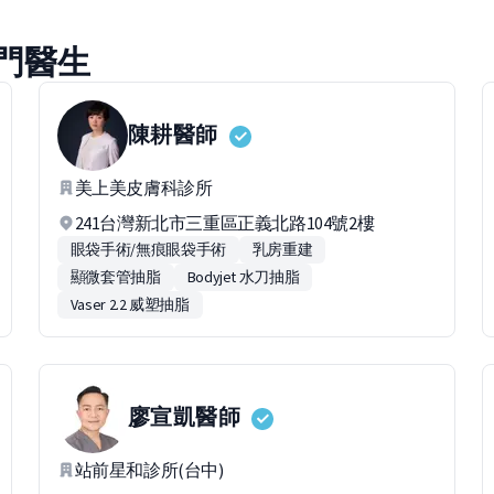
門醫生
陳耕
醫師
美上美皮膚科診所
241台灣新北市三重區正義北路104號2樓
眼袋手術/無痕眼袋手術
乳房重建
顯微套管抽脂
Bodyjet 水刀抽脂
Vaser 2.2 威塑抽脂
廖宣凱
醫師
站前星和診所(台中)