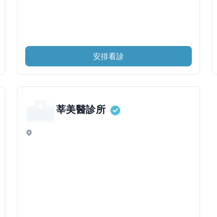
安排看診
莘美醫診所