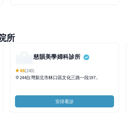
院所
慈韻美學婦科診所
4.6
(243)
244台灣新北市林口區文化三路一段197...
安排看診