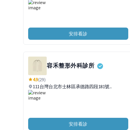
安排看診
容禾整形外科診所
4.9
(29)
111台灣台北市士林區承德路四段181號...
安排看診