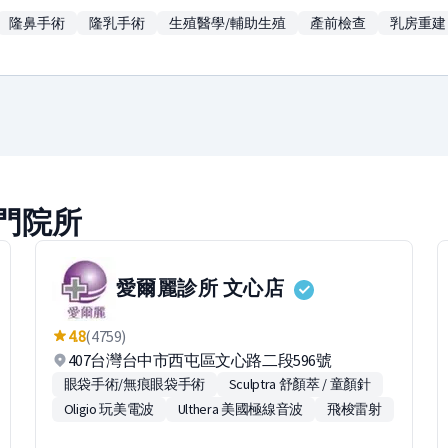
隆鼻手術
隆乳手術
生殖醫學/輔助生殖
產前檢查
乳房重建
門院所
愛爾麗診所 文心店
4.8
(4759)
407台灣台中市西屯區文心路二段596號
眼袋手術/無痕眼袋手術
Sculptra 舒顏萃 / 童顏針
Oligio 玩美電波
Ulthera 美國極線音波
飛梭雷射