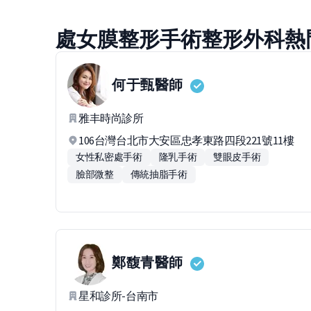
處女膜整形手術整形外科熱
何于甄
醫師
雅丰時尚診所
106台灣台北市大安區忠孝東路四段221號11樓
女性私密處手術
隆乳手術
雙眼皮手術
臉部微整
傳統抽脂手術
鄭馥青
醫師
星和診所-台南市