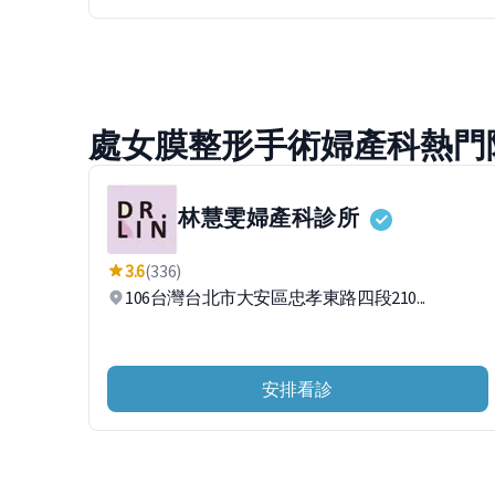
處女膜整形手術婦產科熱門
林慧雯婦產科診所
3.6
(336)
106台灣台北市大安區忠孝東路四段210...
安排看診