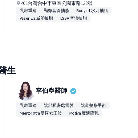
401台灣台中市東區公園東路132號
乳房重建
顯微套管抽脂
Bodyjet 水刀抽脂
Vaser 2.2 威塑抽脂
LSSA 音浪抽脂
醫生
李伯寧
醫師
乳房重建
陰部私密處雷射
陰道整形手術
Mentor Xtra 曼陀女王波
Motiva 魔滴隆乳