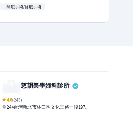
除疤手術/修疤手術
慈韻美學婦科診所
4.6
(243)
244台灣新北市林口區文化三路一段197...