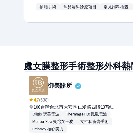
抽脂手術
常見婦科診療項目
常見婦科檢查
處女膜整形手術整形外科熱
御美診所
4.7
(638)
106台灣台北市大安區仁愛路四段137號...
Oligio 玩美電波
Thermage FLX 鳳凰電波
Mentor Xtra 曼陀女王波
女性私密處手術
Embody 核心美力