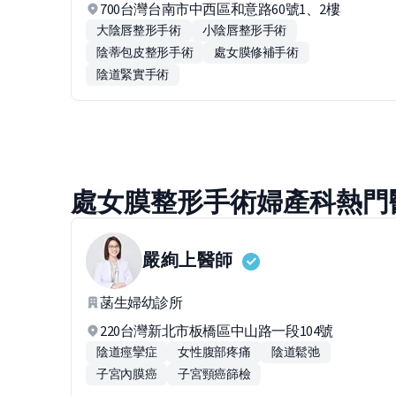
700台灣台南市中西區和意路60號1、2樓
大陰唇整形手術
小陰唇整形手術
陰蒂包皮整形手術
處女膜修補手術
陰道緊實手術
處女膜整形手術婦產科熱門
嚴絢上
醫師
菡生婦幼診所
220台灣新北市板橋區中山路一段104號
陰道痙攣症
女性腹部疼痛
陰道鬆弛
子宮內膜癌
子宮頸癌篩檢