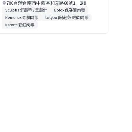
700台灣台南市中西區和意路60號1、2樓
Sculptra 舒顏萃 / 童顏針
Botox 保妥適肉毒
Neuronox 奇肌肉毒
Letybo 保提拉/ 輕齡肉毒
Nabota 彩虹肉毒