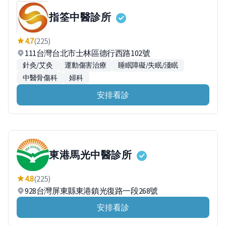
指筌中醫診所
4.7
(225)
111台灣台北市士林區德行西路102號
針灸/艾灸
運動傷害治療
睡眠障礙/失眠/淺眠
中醫骨傷科
婦科
安排看診
東港馬光中醫診所
4.8
(225)
928台灣屏東縣東港鎮光復路一段268號
安排看診