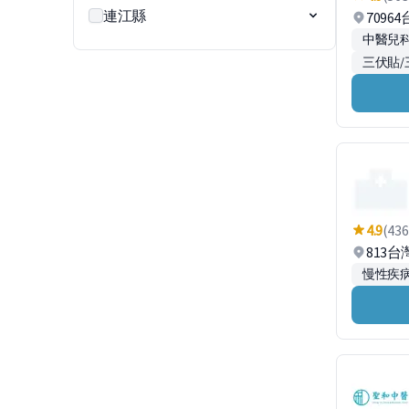
連江縣
7096
中醫兒
三伏貼/
4.9
(436
813
慢性疾