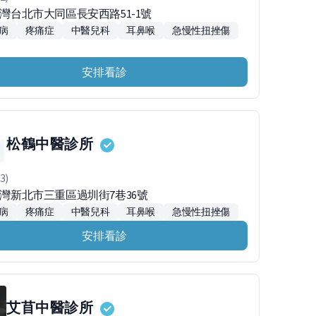
台灣台北市大同區長安西路51-1號
病
疼痛症
中醫兒科
耳鼻喉
急慢性扭挫傷
安排看診
松鶴中醫診所
3)
1台灣新北市三重區過圳街7巷36號
病
疼痛症
中醫兒科
耳鼻喉
急慢性扭挫傷
安排看診
艾苜中醫診所