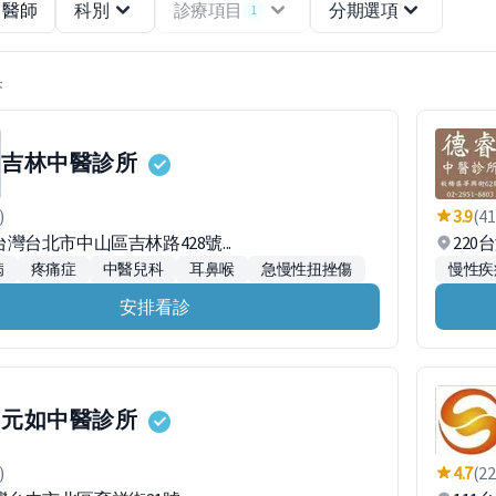
醫師
科別
診療項目
分期選項
1
果
吉林中醫診所
)
3.9
(41
1台灣台北市中山區吉林路428號...
22
病
疼痛症
中醫兒科
耳鼻喉
急慢性扭挫傷
慢性疾
安排看診
元如中醫診所
)
4.7
(22