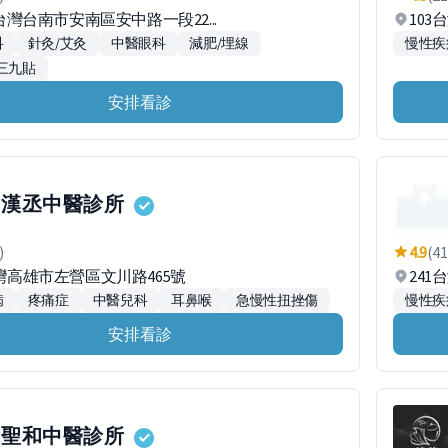
4台灣台南市安南區安中路一段22...
103
科
針灸/艾灸
中醫眼科
減肥/埋線
慢性疾
三九貼
安排看診
漢丞中醫診所
)
4.9
(41
台灣高雄市左營區文川路465號
24
病
疼痛症
中醫兒科
耳鼻喉
急慢性扭挫傷
慢性疾
安排看診
聖和中醫診所