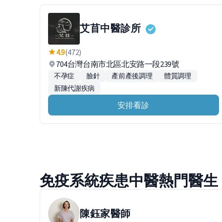
艾苜中醫診所
4.9
(472)
704台灣台南市北區北安路一段239號
不孕症
臉針
產前產後調理
體質調理
新陳代謝疾病
安排看診
免疫系統疾患中醫熱門醫生
陳鈺家
醫師