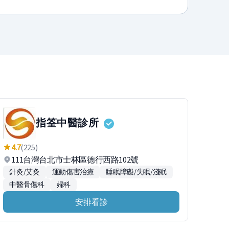
指筌中醫診所
4.7
(225)
111台灣台北市士林區德行西路102號
針灸/艾灸
運動傷害治療
睡眠障礙/失眠/淺眠
中醫骨傷科
婦科
安排看診