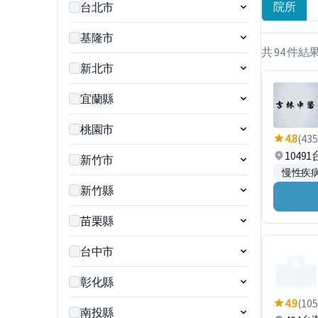
院所
台北市
基隆市
共 94 件結
新北市
宜蘭縣
桃園市
4.8
(435
1049
新竹市
慢性疾
新竹縣
苗栗縣
台中市
彰化縣
4.9
(105
南投縣