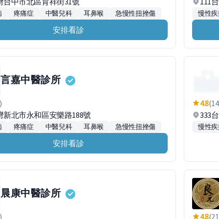
台灣台中市北區育祥街31號
11
病
疼痛症
中醫兒科
耳鼻喉
急慢性扭挫傷
慢性疾
安排看診
言嘉中醫診所
)
4.8
(14
台灣新北市永和區安樂路188號
33
病
疼痛症
中醫兒科
耳鼻喉
急慢性扭挫傷
慢性疾
安排看診
晨康中醫診所
)
4.8
(21