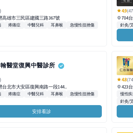
)
4.9
(47
台灣高雄市三民區建國三路367號
70
病
疼痛症
中醫兒科
耳鼻喉
急慢性扭挫傷
針灸/
翰醫堂復興中醫診所
)
4.8
(74
台灣台北市大安區復興南路一段144...
423
病
疼痛症
中醫兒科
耳鼻喉
急慢性扭挫傷
慢性疾
針灸/
安排看診