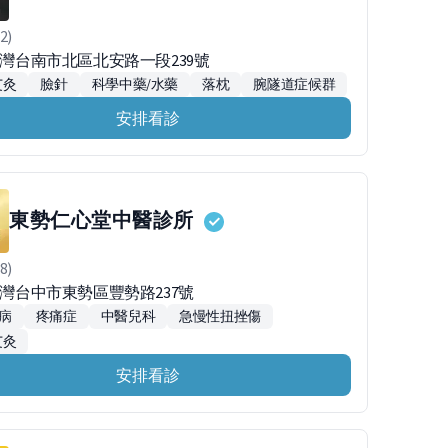
2)
4台灣台南市北區北安路一段239號
艾灸
臉針
科學中藥/水藥
落枕
腕隧道症候群
安排看診
東勢仁心堂中醫診所
8)
台灣台中市東勢區豐勢路237號
病
疼痛症
中醫兒科
急慢性扭挫傷
艾灸
安排看診