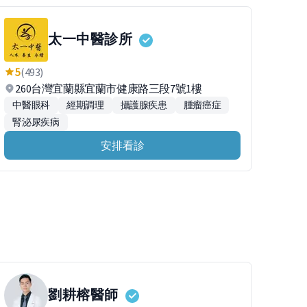
太一中醫診所
5
(493)
260台灣宜蘭縣宜蘭市健康路三段7號1樓
中醫眼科
經期調理
攝護腺疾患
腫瘤癌症
腎泌尿疾病
安排看診
劉耕榕
醫師