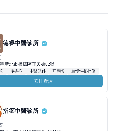
德睿中醫診所
)
0台灣新北市板橋區華興街62號
病
疼痛症
中醫兒科
耳鼻喉
急慢性扭挫傷
安排看診
指筌中醫診所
5)