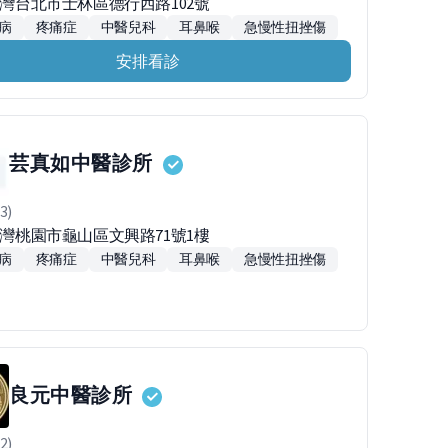
1台灣台北市士林區德行西路102號
病
疼痛症
中醫兒科
耳鼻喉
急慢性扭挫傷
安排看診
芸真如中醫診所
3)
3台灣桃園市龜山區文興路71號1樓
病
疼痛症
中醫兒科
耳鼻喉
急慢性扭挫傷
良元中醫診所
2)