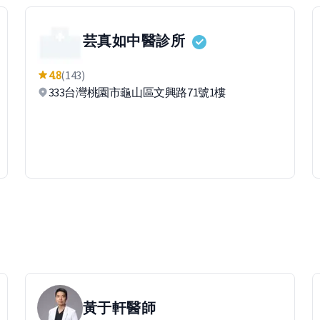
芸真如中醫診所
4.8
(143)
333台灣桃園市龜山區文興路71號1樓
黃于軒
醫師