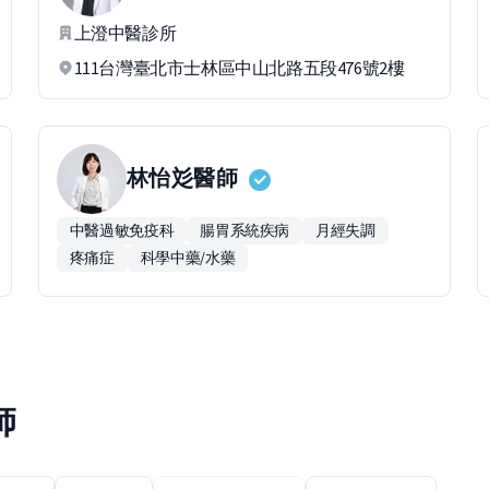
上澄中醫診所
111台灣臺北市士林區中山北路五段476號2樓
林怡彣
醫師
中醫過敏免疫科
腸胃系統疾病
月經失調
疼痛症
科學中藥/水藥
師