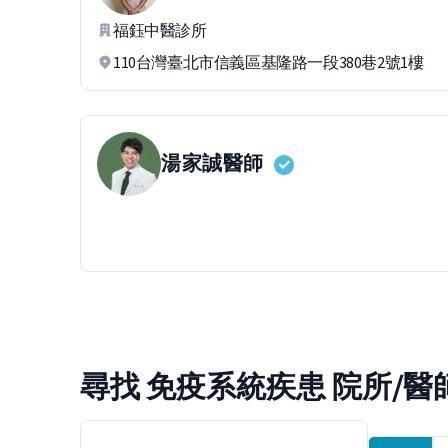
福鈺中醫診所
110台灣臺北市信義區基隆路一段380巷2號1樓
湯家誠
醫師
尋找 免疫系統疾患 院所/醫