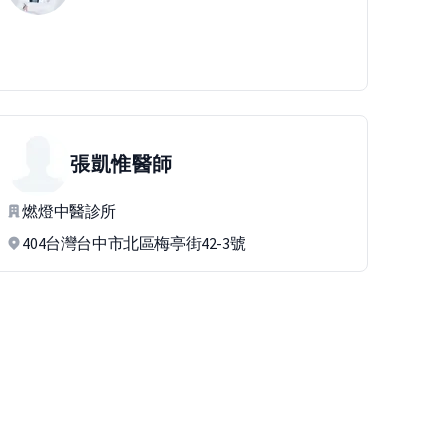
張凱惟
醫師
燃燈中醫診所
404台灣台中市北區梅亭街42-3號