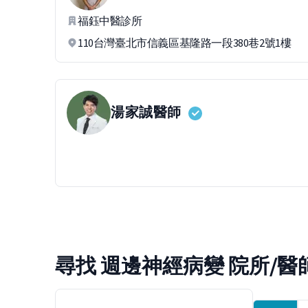
福鈺中醫診所
110台灣臺北市信義區基隆路一段380巷2號1樓
湯家誠
醫師
尋找 週邊神經病變 院所/醫