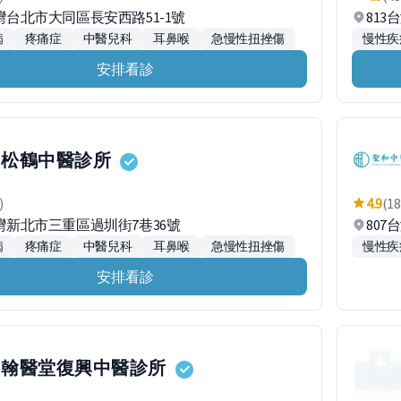
台灣台北市大同區長安西路51-1號
813
病
疼痛症
中醫兒科
耳鼻喉
急慢性扭挫傷
慢性疾
安排看診
松鶴中醫診所
)
4.9
(18
台灣新北市三重區過圳街7巷36號
80
病
疼痛症
中醫兒科
耳鼻喉
急慢性扭挫傷
慢性疾
安排看診
翰醫堂復興中醫診所