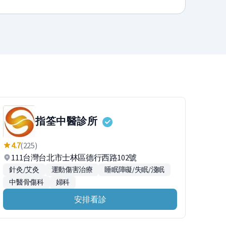
指筌中醫診所
4.7
(225)
111台灣台北市士林區德行西路102號
針灸/艾灸
運動傷害治療
睡眠障礙/失眠/淺眠
中醫骨傷科
婦科
安排看診