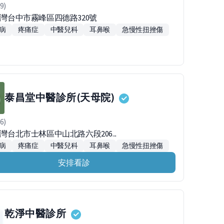
9)
台灣台中市霧峰區四德路320號
病
疼痛症
中醫兒科
耳鼻喉
急慢性扭挫傷
泰昌堂中醫診所(天母院)
6)
台灣台北市士林區中山北路六段206...
病
疼痛症
中醫兒科
耳鼻喉
急慢性扭挫傷
安排看診
乾淨中醫診所