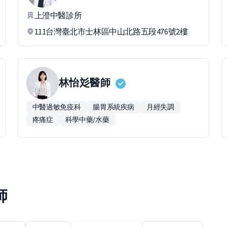
上澄中醫診所
111台灣臺北市士林區中山北路五段476號2樓
林怡彣
醫師
中醫過敏免疫科
腸胃系統疾病
月經失調
疼痛症
科學中藥/水藥
師