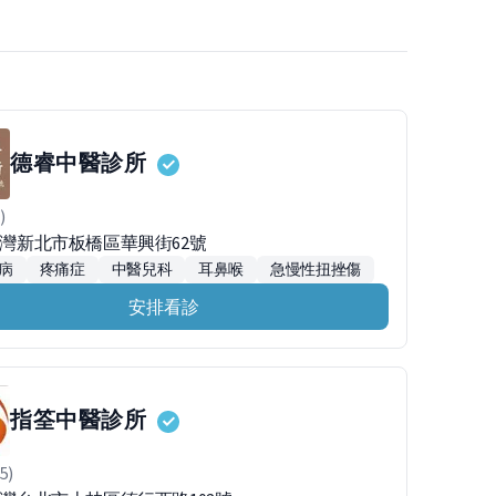
德睿中醫診所
)
0台灣新北市板橋區華興街62號
病
疼痛症
中醫兒科
耳鼻喉
急慢性扭挫傷
安排看診
指筌中醫診所
5)