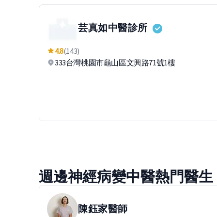
芸真如中醫診所
4.8
(143)
333台灣桃園市龜山區文興路71號1樓
週邊神經病變中醫熱門醫生
陳鈺家
醫師