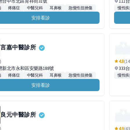
台灣台中市北區育祥街31號
11
病
疼痛症
中醫兒科
耳鼻喉
急慢性扭挫傷
慢性疾
安排看診
言嘉中醫診所
)
4.8
(14
台灣新北市永和區安樂路188號
33
病
疼痛症
中醫兒科
耳鼻喉
急慢性扭挫傷
慢性疾
安排看診
良元中醫診所
)
4.9
(43