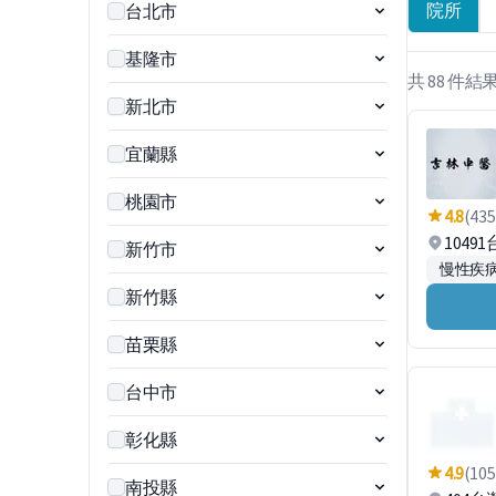
院所
台北市
基隆市
共 88 件結
新北市
宜蘭縣
桃園市
4.8
(435
1049
新竹市
慢性疾
新竹縣
苗栗縣
台中市
彰化縣
4.9
(105
南投縣