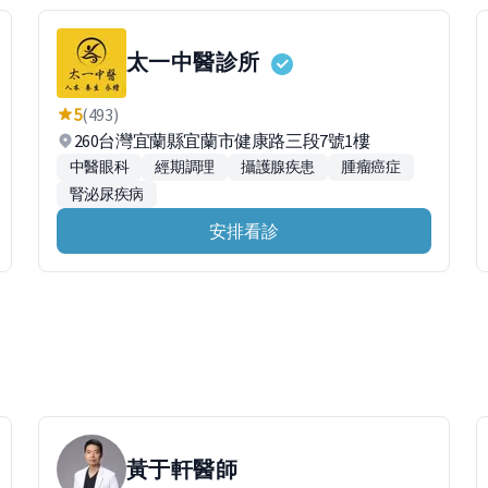
太一中醫診所
5
(493)
260台灣宜蘭縣宜蘭市健康路三段7號1樓
中醫眼科
經期調理
攝護腺疾患
腫瘤癌症
腎泌尿疾病
安排看診
黃于軒
醫師