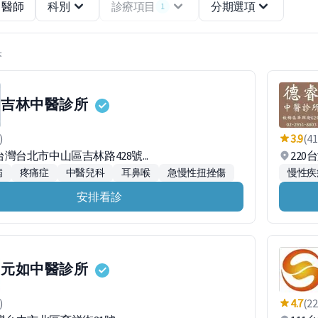
醫師
科別
診療項目
分期選項
1
果
吉林中醫診所
)
3.9
(41
1台灣台北市中山區吉林路428號...
22
病
疼痛症
中醫兒科
耳鼻喉
急慢性扭挫傷
慢性疾
安排看診
元如中醫診所
)
4.7
(22