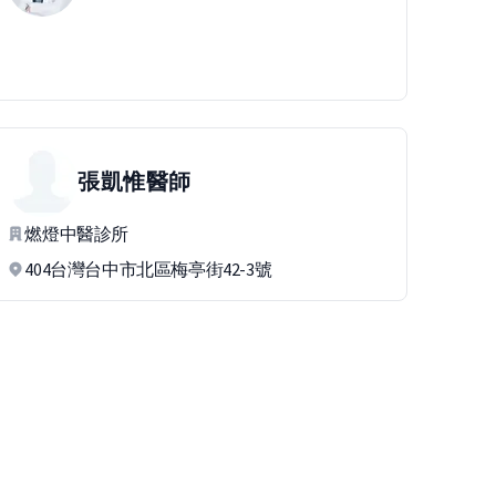
張凱惟
醫師
燃燈中醫診所
404台灣台中市北區梅亭街42-3號