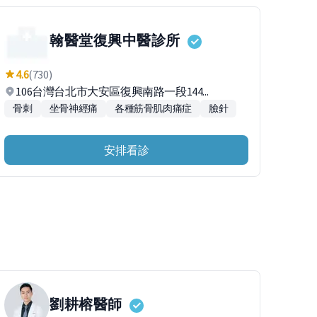
翰醫堂復興中醫診所
4.6
(730)
106台灣台北市大安區復興南路一段144...
骨刺
坐骨神經痛
各種筋骨肌肉痛症
臉針
安排看診
劉耕榕
醫師