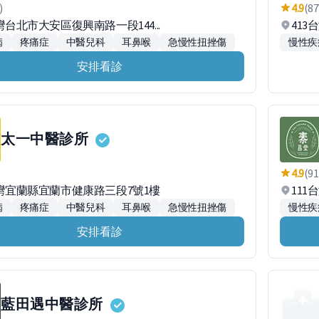
)
4.9
(87
台灣台北市大安區復興南路一段144...
413
病
疼痛症
中醫兒科
耳鼻喉
急慢性扭挫傷
慢性疾
安排看診
太一中醫診所
4.9
(91
台灣宜蘭縣宜蘭市健康路三段7號1樓
111
病
疼痛症
中醫兒科
耳鼻喉
急慢性扭挫傷
慢性疾
安排看診
藍田遇中醫診所