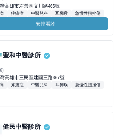
台灣高雄市左營區文川路465號
病
疼痛症
中醫兒科
耳鼻喉
急慢性扭挫傷
安排看診
聖和中醫診所
8)
7台灣高雄市三民區建國三路367號
病
疼痛症
中醫兒科
耳鼻喉
急慢性扭挫傷
健民中醫診所