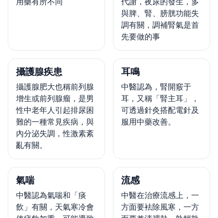
用藥有所不同
代謝，夜尿的發生，多
與脾、腎、膀胱功能失
調有關，調補腎氣是首
先要做的事
攝護腺疾患
耳鳴
攝護腺肥大也稱前列腺
中醫認為，腎開竅于
增生或前列腺瘤，是男
耳，又稱「腎主耳」，
性中老年人引起排尿困
可透過針灸搭配電針及
難的一種常見疾病，與
服用中藥改善。
內分泌失調，性激素紊
亂有關。
氣喘
流感
中醫認為氣喘和「痰
中醫在治療流感上，一
飲」有關，天氣寒冷會
方面要袪除風寒，一方