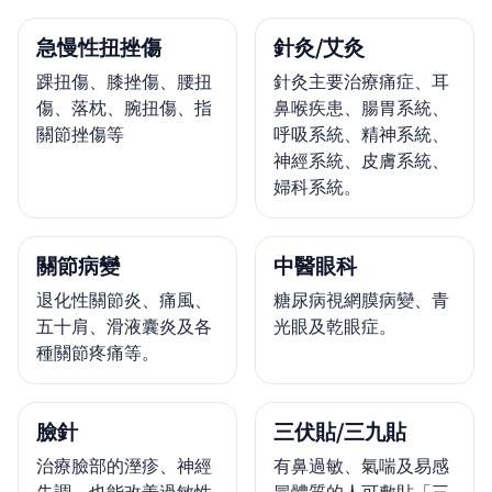
急慢性扭挫傷
針灸/艾灸
踝扭傷、膝挫傷、腰扭
針灸主要治療痛症、耳
傷、落枕、腕扭傷、指
鼻喉疾患、腸胃系統、
關節挫傷等
呼吸系統、精神系統、
神經系統、皮膚系統、
婦科系統。
關節病變
中醫眼科
退化性關節炎、痛風、
糖尿病視網膜病變、青
五十肩、滑液囊炎及各
光眼及乾眼症。
種關節疼痛等。
臉針
三伏貼/三九貼
治療臉部的溼疹、神經
有鼻過敏、氣喘及易感