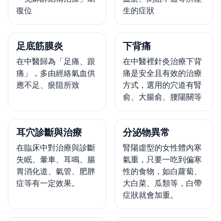
復位
生的症狀
足底筋膜炎
下背痛
在中醫歸為「足痛、跟
在中醫裡針灸治療下背
痛」，多由經絡氣血供
痛是安全且有效的治療
應不足、瘀阻所致
方式，選用的穴道有腎
俞、大腸俞、腰陽關等
耳穴診斷與治療
分泌物異常
在臨床中對治療與診斷
腎陽虛型的女性體內寒
失眠、暈車、耳鳴、腸
氣重，只要一吃到偏寒
胃消化道、氣管、肥胖
性的食物，如白蘿蔔、
症等有一定效果。
大白菜、瓜類等，白帶
症狀就會加重。