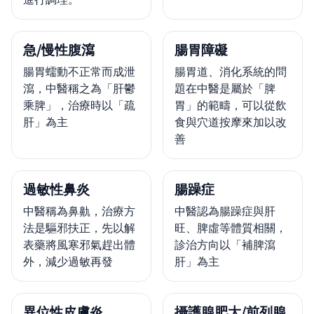
急/慢性腹瀉
腸胃障礙
腸胃蠕動不正常而成泄
腸胃道、消化系統的問
瀉，中醫稱之為「肝鬱
題在中醫是屬於「脾
乘脾」，治療時以「疏
胃」的範疇，可以從飲
肝」為主
食與穴道按摩來加以改
善
過敏性鼻炎
腸躁症
中醫稱為鼻鼽，治療方
中醫認為腸躁症與肝
法是驅邪扶正，先以解
旺、脾虛等體質相關，
表藥將風寒邪氣趕出體
診治方向以「補脾瀉
外，減少過敏再發
肝」為主
異位性皮膚炎
攝護腺肥大/前列腺