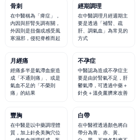
骨刺
經期調理
在中醫稱為「痺症」，
在中醫調理月經週期主
內因與肝腎失調有關，
要是透過「補腎、疏
外因則是扭傷或感受風
肝、調氣血」為常見的
寒濕邪，侵犯脊椎而起
方式
月經痛
不孕症
經痛多半是氣滯血瘀造
中醫認為造成不孕症主
成「不通則痛」、或是
要是由於腎氣不足，肝
氣血不足的「不榮則
鬱氣滯，可透過中藥＋
痛」的結果
針灸＋溫灸薰臍來改善
豐胸
白帶
在中醫是以中藥調理體
在中醫裡透過顏色將白
質，加上針灸美胸穴位
帶分為青、赤、黃、