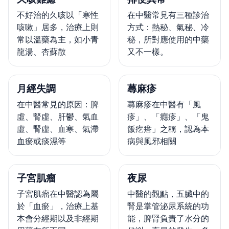
不好治的久咳以「寒性
在中醫常見有三種診治
咳嗽」居多，治療上則
方式：熱秘、氣秘、冷
常以溫藥為主，如小青
秘，所對應使用的中藥
龍湯、杏蘇散
又不一樣。
月經失調
蕁麻疹
在中醫常見的原因：脾
蕁麻疹在中醫有「風
虛、腎虛、肝鬱、氣血
疹」、「癮疹」、「鬼
虛、腎虛、血寒、氣滯
飯疙瘩」之稱，認為本
血瘀或痰濕等
病與風邪相關
子宮肌瘤
夜尿
子宮肌瘤在中醫認為屬
中醫的觀點，五臟中的
於「血瘀」，治療上基
腎是掌管泌尿系統的功
本會分經期以及非經期
能，脾腎負責了水分的