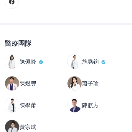
醫療團隊
陳佩吟
施堯鈞
陳煜豐
蕭子瑜
陳學莆
陳麒方
黃宗斌