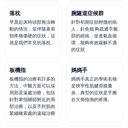
落枕
腕隧道症候群
早晨起床時頭部無法轉
針對初期症狀輕微的病
動的情況，並伴隨著肩
人，針灸能 夠疏通手腕
頸疼痛僵硬的症狀，這
部的經絡，促進氣血循
就是我們常見的落枕。
環，能夠有效緩解不適
的症狀
板機指
媽媽手
板機指的治療有許多的
媽媽手真正的學術名稱
方法，中醫方面可以採
是狹窄性肌腱滑膜囊
局部及遠處治療，包括
炎，典型的症狀是手腕
針對掌指關節附近的局
在大拇指側的疼痛。
部治療，以及手肘肌肉
緊繃條索處的遠端治療