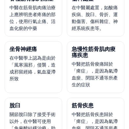
中醫在筋骨肌肉痛治療
在中醫屬處置，如酸痛
上應辨明患者疼痛的部
疾病、脫臼、骨折、運
位，使用行氣止痛、活
動傷害、傷科雜症、神
血化瘀的中藥
經系統疾患等。
坐骨神經痛
急慢性筋骨肌肉痠
痛疾患
在中醫學上認為是由於
中醫把筋骨痠痛歸於
「風寒濕邪」侵襲，造
「痺症」，是因為氣滯
成邪留經絡，氣血凝滯
血瘀、閉阻不通等所產
所致
生的症狀
脫臼
筋骨疾患
關節脫臼除了接受手術
中醫把筋骨疾患歸於
以外，在中醫可使用
「痺症」，是因為氣滯
「免麻醉結構治療」助
血瘀、閉阻不通等所產