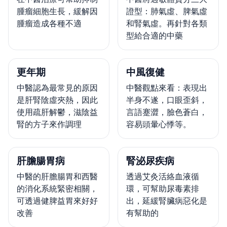
腫瘤細胞生長，緩解因
證型：肺氣虛、脾氣虛
腫瘤造成各種不適
和腎氣虛。再針對各類
型給合適的中藥
更年期
中風復健
中醫認為最常見的原因
中醫觀點來看：表現出
是肝腎陰虛夾熱，因此
半身不遂，口眼歪斜，
使用疏肝解鬱，滋陰益
言語蹇澀，臉色蒼白，
腎的方子來作調理
容易頭暈心悸等。
肝膽腸胃病
腎泌尿疾病
中醫的肝膽腸胃和西醫
透過艾灸活絡血液循
的消化系統緊密相關，
環，可幫助尿毒素排
可透過健脾益胃來好好
出，延緩腎臟病惡化是
改善
有幫助的