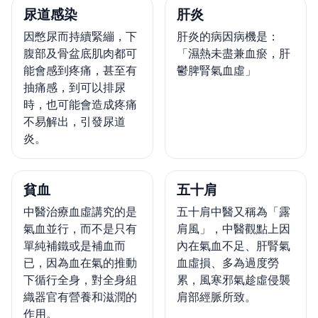
尿道感染
肝炎
因憋尿而持續緊繃，下
肝炎的病因病機是：
腹部及骨盆底肌肉都可
「濕熱未盡兼血瘀，肝
能會感到疼痛，甚至有
鬱脾腎氣血虛」
抽痛感，到可以排尿
時，也可能會造成疼痛
不易解出，引發尿道
炎。
貧血
五十肩
中醫治療血虛講究的是
五十肩中醫又稱為「露
氣血並行，而不是只有
肩風」，中醫觀點上因
單純補鐵或是補血而
內在氣血不足、肝腎氣
已，因為血在氣的推動
血虛損、多為過度勞
下循行全身，對全身組
累，風寒邪氣趁虛侵襲
織器官有營養和滋潤的
肩部經脈所致。
作用。