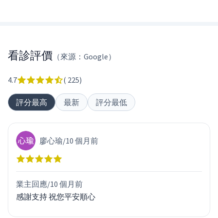
看診評價
（來源：Google）
4.7
(
225
)
評分最高
最新
評分最低
廖心瑜
/
10 個月前
業主回應/
10 個月前
感謝支持 祝您平安順心