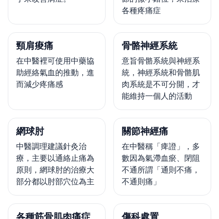
各種疼痛症
頸肩痠痛
骨骼神經系統
在中醫裡可使用中藥協
意旨骨骼系統與神經系
助經絡氣血的推動，進
統，神經系統和骨骼肌
而減少疼痛感
肉系統是不可分開，才
能維持一個人的活動
網球肘
關節神經痛
中醫調理建議針灸治
在中醫稱「痺證」，多
療，主要以通絡止痛為
數因為氣滯血瘀、閉阻
原則，網球肘的治療大
不通所謂「通則不痛，
部分都以肘部穴位為主
不通則痛」
各種筋骨肌肉痛症
傷科處置