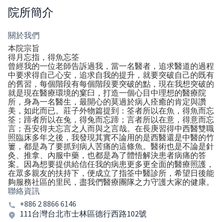
院所簡介
關於我們
本院宗旨
得月忘指，得魚忘筌
曾經我的一位老師告訴過我，當一名醫者，追求醫道的過程
中要求得自己心安，追求自我的提升，就要突破自己的既有
的舊習，每個階段有每個階段要突破的點，現在我想突破的
就是現在醫療環境的窠臼，打造一個心目中理想的醫療院
所，身為一名醫生，最開心的莫過於病人痊癒的肯定與讚
美，如此而已。莊子外物篇提到：筌者所以在魚，得魚而忘
筌；蹄者所以在兔，得兔而忘蹄；言者所以在意，得意而忘
言；吾安得夫忘言之人而與之言哉。在長庚習得中西醫雙職
照臨床多年之後，我發現其實不論用的是西醫還是中醫的竹
簍，都是為了要抓到病人苦痛的這條魚。醫術也是不論是針
灸、推拿、內服中藥，也都是為了體悟解決患者病痛的答
案。因為想要提供給信任我的病患更多更全面的醫療照護，
在眾多親友的扶持下，便成立了指筌中醫診所，希望日後能
夠服務社區的里民，盡我們醫療團隊之力守護大家的健康。
聯絡資訊
+886 2 8866 6146
111台灣台北市士林區德行西路102號