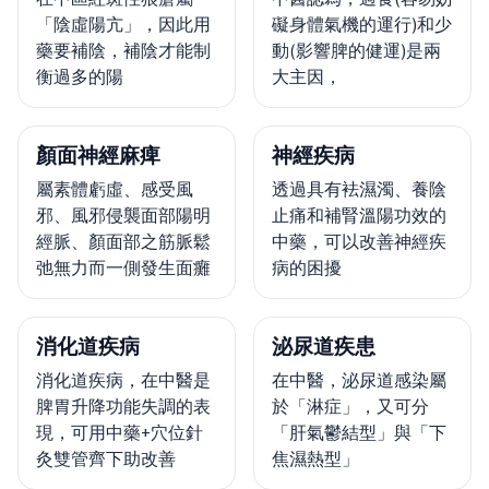
「陰虛陽亢」，因此用
礙身體氣機的運行)和少
藥要補陰，補陰才能制
動(影響脾的健運)是兩
衡過多的陽
大主因，
顏面神經麻痺
神經疾病
屬素體虧虛、感受風
透過具有袪濕濁、養陰
邪、風邪侵襲面部陽明
止痛和補腎溫陽功效的
經脈、顏面部之筋脈鬆
中藥，可以改善神經疾
弛無力而一側發生面癱
病的困擾
消化道疾病
泌尿道疾患
消化道疾病，在中醫是
在中醫，泌尿道感染屬
脾胃升降功能失調的表
於「淋症」，又可分
現，可用中藥+穴位針
「肝氣鬱結型」與「下
灸雙管齊下助改善
焦濕熱型」