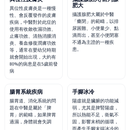
肥大
異位性皮膚炎是一種慢
攝護腺肥大屬於中醫
性、會反覆發作的皮膚
「癃閉」的範疇，以排
疾病，中醫對於此症的
尿困難、小便量少、點
使用有收斂收濕功效、
滴而出，甚至小便閉塞
止癢功效、清熱消腫消
不通為主證的一種疾
炎、養血修復潤膚功效
患。
等，通常在嬰幼兒時期
就會開始出現，大約有
80%的病患是在5歲前發
病
腸胃系統疾病
手腳冰冷
腸胃道、消化系統的問
陽虛就是臟腑的功能減
題在中醫是屬於「脾
弱，尤其是脾腎陽虛，
胃」的範疇，如果脾胃
所以熱能不足，衛氣不
過濕，身體就會失調
固，影響末梢的循環，
而產生手腳末端冰冷的