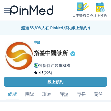
日本醫療專區
線上預約
線上預約醫師、院所
超過 55,898 人在 PinMed 成功線上預約 :)
醫師專欄專訪
中醫
指筌中醫診所
健康主題館
健保特約醫事機構
我是醫療人員
4.7
(225)
線上預約
總覽
團隊
班表
評論
專長
關於