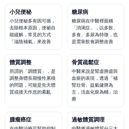
小兒便秘
糖尿病
小兒便秘多有因可循，
糖尿病在中醫裡面稱
去除根本原因，便祕自
「消渴症」，以多飲、
能緩解，常見的方式
多食、多尿為特徵，也
「滋陰補氣」來改善
是需靠飲食調整改善
體質調整
骨質疏鬆症
所謂的「調體質」，是
中醫來說是腎虛脾虛與
調整身體長期慢性累積
血瘀的表現，透過「補
的問題，可能是先天體
腎壯骨、益氣健脾為
質或後天作息的紊亂
主，活血化瘀為輔」治
療
腫瘤癌症
過敏體質調理
在中醫治療可幫助抑制
中醫將過敏體質分三大