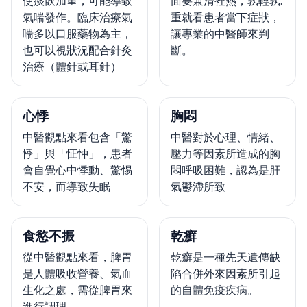
使痰飲加重，可能導致
面要兼清裡熱，孰輕孰.
氣喘發作。臨床治療氣
重就看患者當下症狀，
喘多以口服藥物為主，
讓專業的中醫師來判
也可以視狀況配合針灸
斷。
治療（體針或耳針）
心悸
胸悶
中醫觀點來看包含「驚
中醫對於心理、情緒、
悸」與「怔忡」，患者
壓力等因素所造成的胸
會自覺心中悸動、驚惕
悶呼吸困難，認為是肝
不安，而導致失眠
氣鬱滯所致
食慾不振
乾癬
從中醫觀點來看，脾胃
乾癬是一種先天遺傳缺
是人體吸收營養、氣血
陷合併外來因素所引起
生化之處，需從脾胃來
的自體免疫疾病。
進行調理。