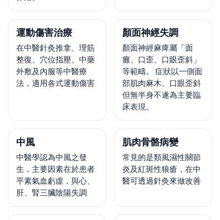
運動傷害治療
顏面神經失調
在中醫針灸推拿、理筋
顏面神經麻痺屬「面
整復、穴位指壓、中藥
癱、口歪、口眼歪斜」
外敷及內服等中醫療
等範疇。 症狀以一側面
法，適用各式運動傷害
部肌肉麻木、口眼歪斜
但無半身不遂為主要臨
床表現。
中風
肌肉骨骼病變
中醫學認為中風之發
常見的是類風濕性關節
生，主要因素在於患者
炎及紅斑性狼瘡，在中
平素氣血虧虛，與心、
醫可透過針灸來做改善
肝、腎三臟陰陽失調