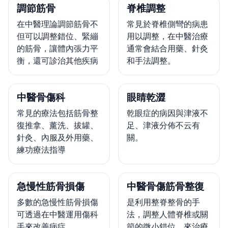
調節筋骨
脊椎調整
在中醫理論調節筋骨不
常見於脊椎側彎的病患
但可以調整錯位、緊繃
用以調整，在中醫治療
的筋骨，讓體內張力平
通常會結合用藥、針灸
衡，還可診治其他疾病
和手法調整。
中醫骨傷科
眼睛乾澀
常見的療法包括筋骨整
乾眼症的病因與津液不
復推拿、薰洗、拔罐、
足、津液分佈不云有
針灸、內服及外用藥、
關。
練功療法指導
急慢性筋骨損傷
中醫骨傷筋骨整復
多數的急慢性筋骨損傷
是利用整脊整骨的手
可透過在中醫運用傷科
法，調整人體脊椎或關
手來改善病症。
節的微小錯位，來治療