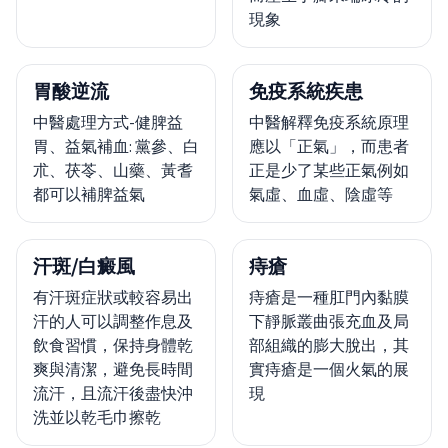
現象
胃酸逆流
免疫系統疾患
中醫處理方式-健脾益
中醫解釋免疫系統原理
胃、益氣補血: 黨參、白
應以「正氣」，而患者
朮、茯苓、山藥、黃耆
正是少了某些正氣例如
都可以補脾益氣
氣虛、血虛、陰虛等
汗斑/白癜風
痔瘡
有汗斑症狀或較容易出
痔瘡是一種肛門內黏膜
汗的人可以調整作息及
下靜脈叢曲張充血及局
飲食習慣，保持身體乾
部組織的膨大脫出，其
爽與清潔，避免長時間
實痔瘡是一個火氣的展
流汗，且流汗後盡快沖
現
洗並以乾毛巾擦乾