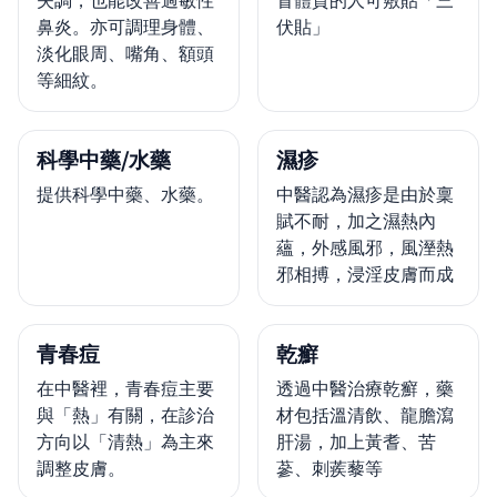
失調，也能改善過敏性
冒體質的人可敷貼「三
鼻炎。亦可調理身體、
伏貼」
淡化眼周、嘴角、額頭
等細紋。
科學中藥/水藥
濕疹
提供科學中藥、水藥。
中醫認為濕疹是由於稟
賦不耐，加之濕熱內
蘊，外感風邪，風溼熱
邪相搏，浸淫皮膚而成
青春痘
乾癬
在中醫裡，青春痘主要
透過中醫治療乾癬，藥
與「熱」有關，在診治
材包括溫清飲、龍膽瀉
方向以「清熱」為主來
肝湯，加上黃耆、苦
調整皮膚。
蔘、刺蒺藜等