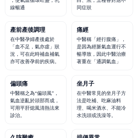
，使氣血循環旺盛，乳
白、黑，五種各對應不
線暢通
同症狀
產前產後調理
痛經
在中醫孕婦產後處於
中醫稱「經行腹痛」，
「血不足，氣亦虛」狀
是因為經脈氣血運行不
況，可在此時補血補氣
暢導致，因此中醫治療
亦可改善孕前的疾病。
著重在「通調氣血」
偏頭痛
坐月子
中醫稱之為“偏頭風”，
在中醫常見的坐月子方
氣血逆亂於頭部而成，
法是吃補、吃麻油料
可用平肝熄風清熱法來
理、喝米酒水、不能冷
診治。
水洗頭或洗澡等。
久咳難癒
排便異常