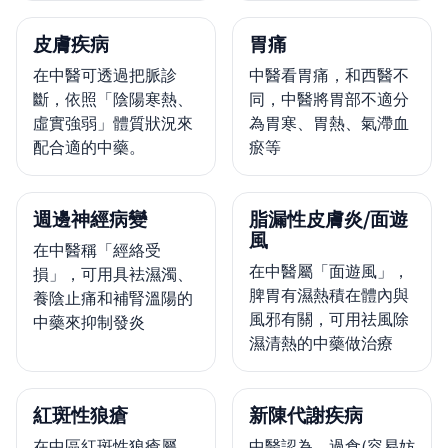
皮膚疾病
胃痛
在中醫可透過把脈診
中醫看胃痛，和西醫不
斷，依照「陰陽寒熱、
同，中醫將胃部不適分
虛實強弱」體質狀況來
為胃寒、胃熱、氣滯血
配合適的中藥。
瘀等
週邊神經病變
脂漏性皮膚炎/面遊
風
在中醫稱「經絡受
在中醫屬「面遊風」，
損」，可用具袪濕濁、
脾胃有濕熱積在體內與
養陰止痛和補腎溫陽的
風邪有關，可用祛風除
中藥來抑制發炎
濕清熱的中藥做治療
紅斑性狼瘡
新陳代謝疾病
在中區紅斑性狼瘡屬
中醫認為，過食(容易妨