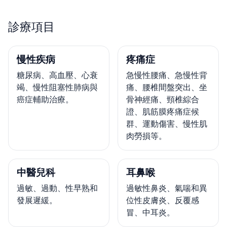
診療項目
慢性疾病
疼痛症
糖尿病、高血壓、心衰
急慢性腰痛、急慢性背
竭、慢性阻塞性肺病與
痛、腰椎間盤突出、坐
癌症輔助治療。
骨神經痛、頸椎綜合
證、肌筋膜疼痛症候
群、運動傷害、慢性肌
肉勞損等。
中醫兒科
耳鼻喉
過敏、過動、性早熟和
過敏性鼻炎、氣喘和異
發展遲緩。
位性皮膚炎、反覆感
冒、中耳炎。