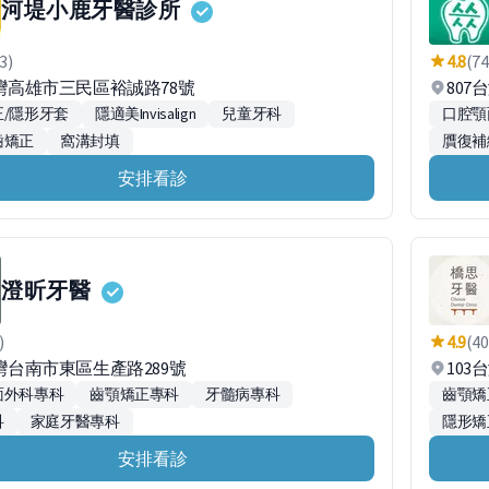
河堤小鹿牙醫診所
3)
4.8
(74
台灣高雄市三民區裕誠路78號
807
/隱形牙套
隱適美Invisalign
兒童牙科
口腔顎
齒矯正
窩溝封填
贋復補
安排看診
澄昕牙醫
)
4.9
(40
台灣台南市東區生產路289號
103
面外科專科
齒顎矯正專科
牙髓病專科
齒顎矯
科
家庭牙醫專科
隱形矯
安排看診