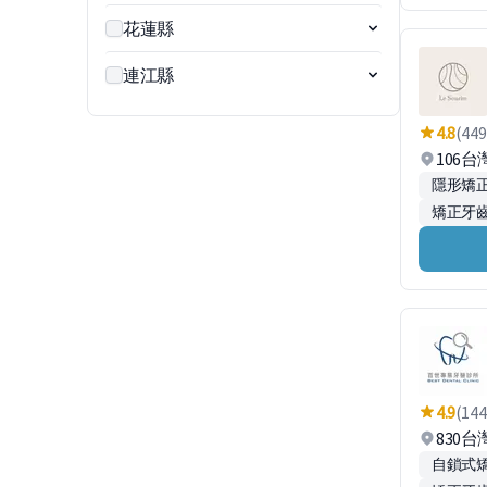
花蓮縣
連江縣
4.8
(449
106
隱形矯正
矯正牙齒
4.9
(144
830
自鎖式