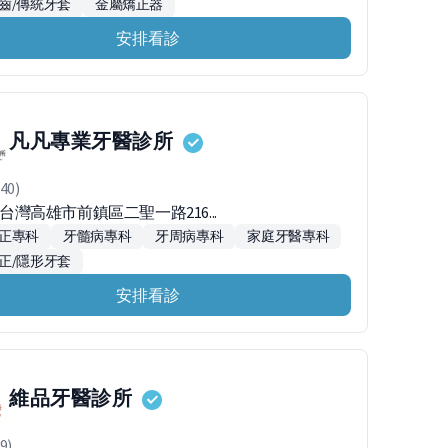
齒/傳統牙套
金屬矯正器
安排看診
凡凡專業牙醫診所
40)
49台灣高雄市前鎮區二聖一路216...
正專科
牙髓病專科
牙周病專科
家庭牙醫專科
正/隱形牙套
安排看診
維品牙醫診所
9)