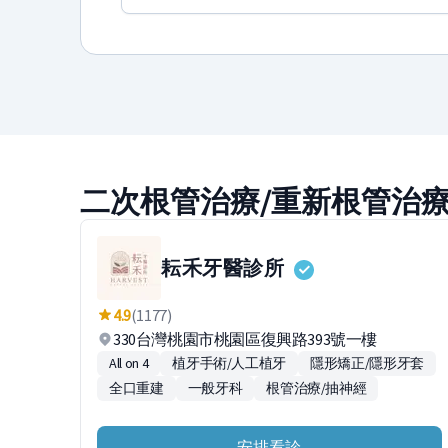
二次根管治療/重新根管治
耘禾牙醫診所
4.9
(1177)
330台灣桃園市桃園區復興路393號一樓
All on 4
植牙手術/人工植牙
隱形矯正/隱形牙套
全口重建
一般牙科
根管治療/抽神經
安排看診