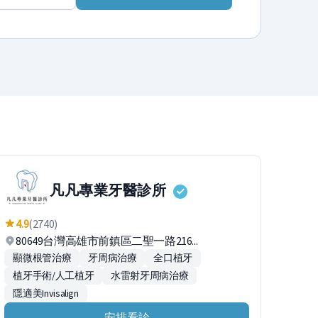
凡凡專業牙醫診所
4.9
(2740)
80649台灣高雄市前鎮區二聖一路216...
顯微根管治療
牙周病治療
全口植牙
植牙手術/人工植牙
水雷射牙周病治療
隱適美Invisalign
安排看診