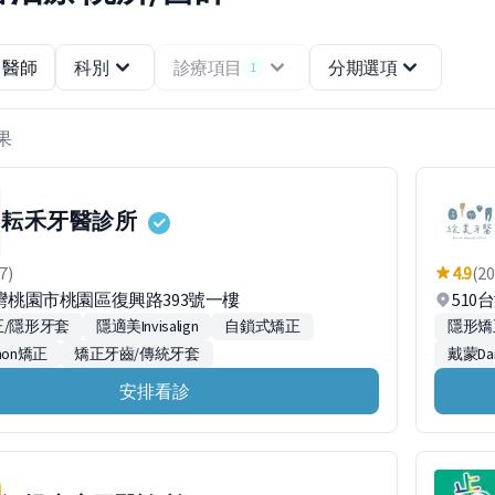
醫師
科別
診療項目
分期選項
1
結果
耘禾牙醫診所
7)
4.9
(20
台灣桃園市桃園區復興路393號一樓
510
/隱形牙套
隱適美Invisalign
自鎖式矯正
隱形矯
mon矯正
矯正牙齒/傳統牙套
戴蒙Da
安排看診