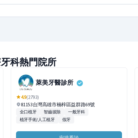
療牙科熱門院所
萊美牙醫診所
4.9
(2793)
81153台灣高雄市楠梓區益群路69號
全口植牙
智齒拔除
一般牙科
植牙手術/人工植牙
假牙
安排看診