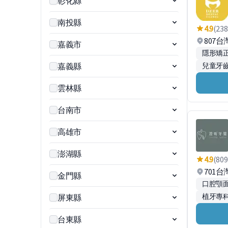
彰化縣
南投縣
4.9
(238
807
嘉義市
隱形矯正
嘉義縣
兒童牙
雲林縣
台南市
高雄市
澎湖縣
4.9
(809
701
金門縣
口腔顎
植牙專
屏東縣
台東縣