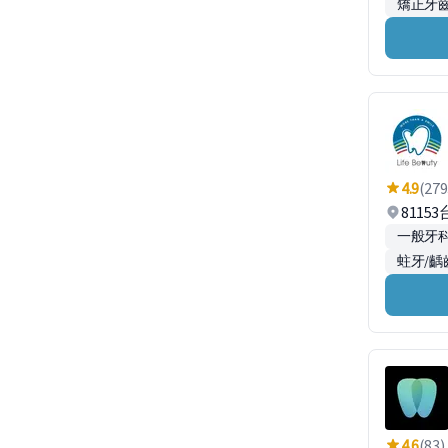
矯正牙齒
4.9
(279
811
一般牙
蛀牙/齲
4.6
(83)