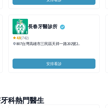
長春牙醫診所
4.8
(742)
807台灣高雄市三民區天祥一路202號2...
安排看診
療牙科熱門醫生