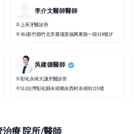
李介文醫師
醫師
上禾牙醫診所
302新竹縣竹北市鹿場里福興東路一段319號1F
吳建德
醫師
彰化永靖大謙牙醫診所
512台灣彰化縣永靖鄉永西村永靖街115號
治療 院所/醫師