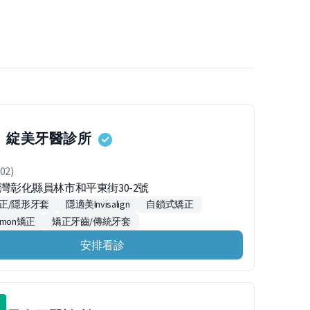
綻美牙醫診所
02)
台灣彰化縣員林市和平東街30-2號
正/隱形牙套
隱適美Invisalign
自鎖式矯正
mon矯正
矯正牙齒/傳統牙套
安排看診