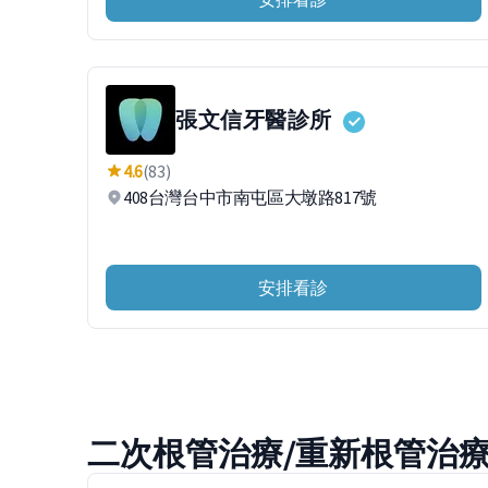
張文信牙醫診所
4.6
(83)
408台灣台中市南屯區大墩路817號
安排看診
二次根管治療/重新根管治