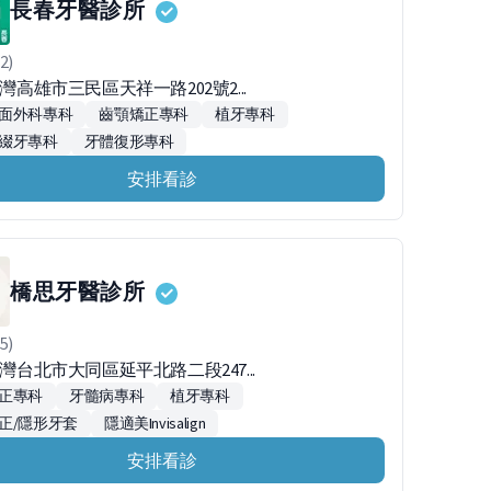
長春牙醫診所
2)
台灣高雄市三民區天祥一路202號2...
面外科專科
齒顎矯正專科
植牙專科
綴牙專科
牙體復形專科
安排看診
橋思牙醫診所
5)
台灣台北市大同區延平北路二段247...
正專科
牙髓病專科
植牙專科
正/隱形牙套
隱適美Invisalign
安排看診