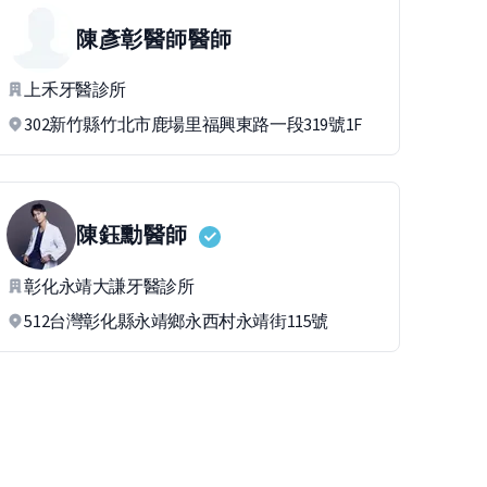
陳彥彰醫師
醫師
上禾牙醫診所
302新竹縣竹北市鹿場里福興東路一段319號1F
陳鈺勳
醫師
彰化永靖大謙牙醫診所
512台灣彰化縣永靖鄉永西村永靖街115號