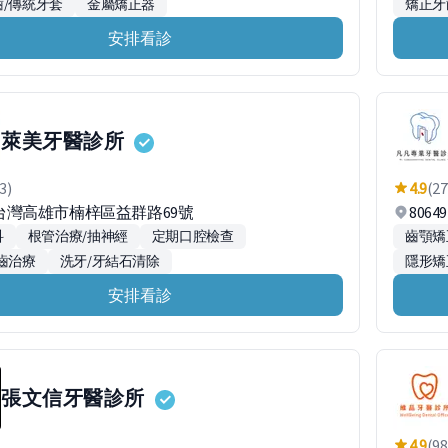
/傳統牙套
金屬矯正器
矯正牙
安排看診
萊美牙醫診所
3)
4.9
(27
53台灣高雄市楠梓區益群路69號
806
科
根管治療/抽神經
定期口腔檢查
齒顎矯
齒治療
洗牙/牙結石清除
隱形矯
安排看診
張文信牙醫診所
4.9
(98