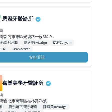
恩澄牙醫診所
8)
台灣新竹市東區光復路一段362-9...
正/隱形牙套
隱適美Invisalign
綻雅Zenyum
SOV
ClearCorrect
安排看診
嘉樂美學牙醫診所
4)
8台灣台北市萬華區桂林路76號
科
隱形矯正/隱形牙套
隱適美Invisalign