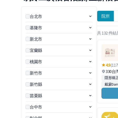
院所
台北市
基隆市
共 132 件
新北市
宜蘭縣
桃園市
4.9
(117
330
新竹市
隱形矯正
新竹縣
戴蒙Da
苗栗縣
台中市