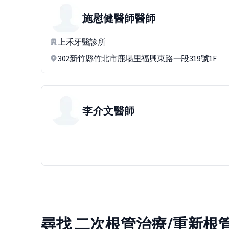
施慰健醫師
醫師
上禾牙醫診所
302新竹縣竹北市鹿場里福興東路一段319號1F
李介文
醫師
尋找 二次根管治療/重新根管