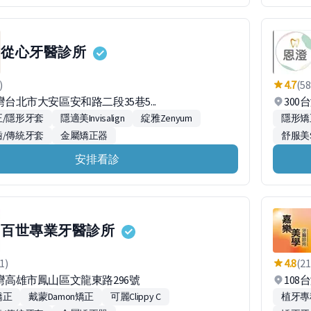
從心牙醫診所
)
4.7
(58
台灣台北市大安區安和路二段35巷5...
300
/隱形牙套
隱適美Invisalign
綻雅Zenyum
隱形矯
/傳統牙套
金屬矯正器
舒服美
安排看診
百世專業牙醫診所
1)
4.8
(21
台灣高雄市鳳山區文龍東路296號
10
矯正
戴蒙Damon矯正
可麗Clippy C
植牙專