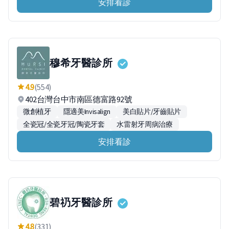
安排看診
穆希牙醫診所
4.9
(554)
402台灣台中市南區德富路92號
微創植牙
隱適美Invisalign
美白貼片/牙齒貼片
全瓷冠/全瓷牙冠/陶瓷牙套
水雷射牙周病治療
安排看診
碧礽牙醫診所
4.8
(331)