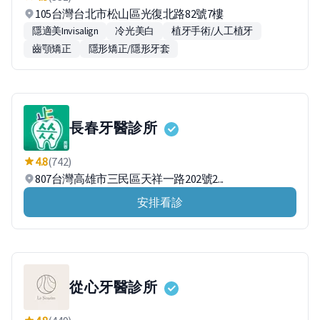
105台灣台北市松山區光復北路82號7樓
隱適美Invisalign
冷光美白
植牙手術/人工植牙
齒顎矯正
隱形矯正/隱形牙套
長春牙醫診所
4.8
(742)
807台灣高雄市三民區天祥一路202號2...
安排看診
從心牙醫診所