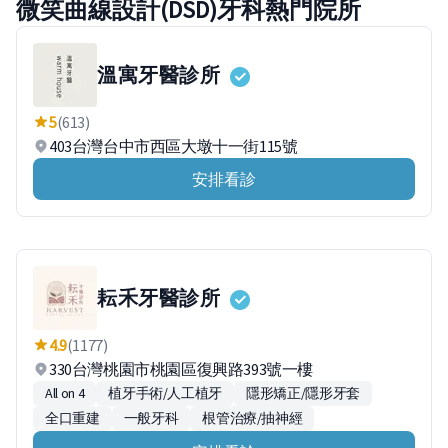
微笑曲線設計(DSD)牙科熱門院所
溫寓牙醫診所
5
(613)
403台灣台中市西區大墩十一街115號
安排看診
耘禾牙醫診所
4.9
(1177)
330台灣桃園市桃園區復興路393號一樓
All on 4
植牙手術/人工植牙
隱形矯正/隱形牙套
全口重建
一般牙科
根管治療/抽神經