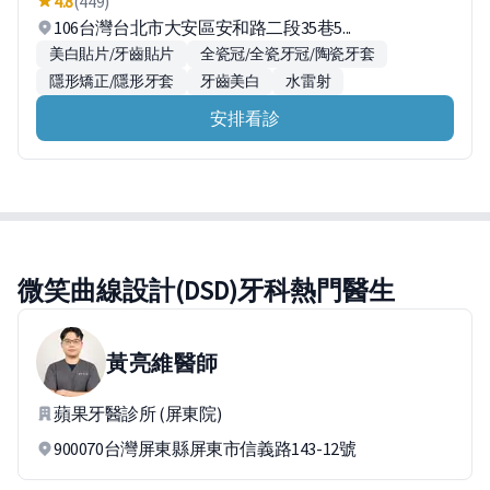
4.8
(449)
106台灣台北市大安區安和路二段35巷5...
美白貼片/牙齒貼片
全瓷冠/全瓷牙冠/陶瓷牙套
隱形矯正/隱形牙套
牙齒美白
水雷射
安排看診
微笑曲線設計(DSD)牙科熱門醫生
黃亮維
醫師
蘋果牙醫診所 (屏東院)
900070台灣屏東縣屏東市信義路143-12號