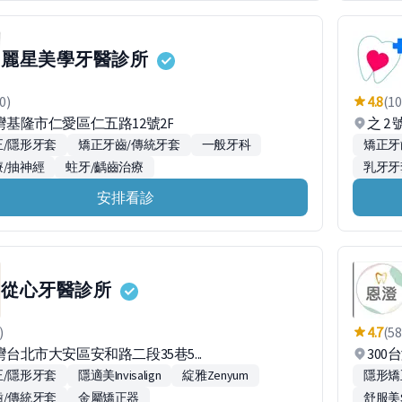
麗星美學牙醫診所
0)
4.8
(10
台灣基隆市仁愛區仁五路12號2F
之 2 
/隱形牙套
矯正牙齒/傳統牙套
一般牙科
矯正牙
/抽神經
蛀牙/齲齒治療
乳牙牙
安排看診
從心牙醫診所
)
4.7
(58
台灣台北市大安區安和路二段35巷5...
300
/隱形牙套
隱適美Invisalign
綻雅Zenyum
隱形矯
/傳統牙套
金屬矯正器
舒服美