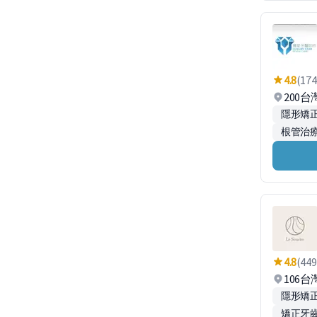
4.8
(174
200
隱形矯正
根管治療
4.8
(449
106
隱形矯正
矯正牙齒