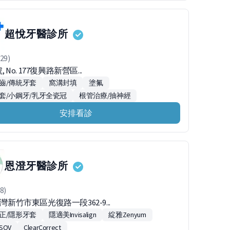
超悅牙醫診所
29)
號, No. 177復興路新營區...
齒/傳統牙套
窩溝封填
塗氟
套/小鋼牙/乳牙全瓷冠
根管治療/抽神經
安排看診
恩澄牙醫診所
8)
台灣新竹市東區光復路一段362-9...
正/隱形牙套
隱適美Invisalign
綻雅Zenyum
SOV
ClearCorrect