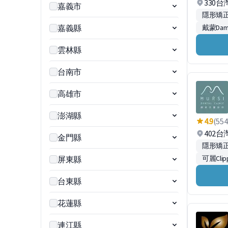
330
嘉義市
隱形矯正
嘉義縣
戴蒙Da
雲林縣
台南市
高雄市
澎湖縣
4.9
(554
402
金門縣
隱形矯正
可麗Clipp
屏東縣
台東縣
花蓮縣
連江縣