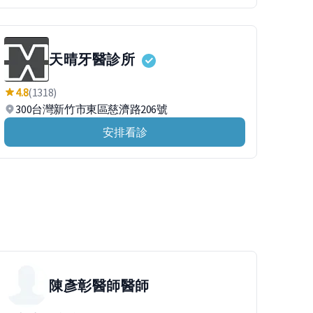
天晴牙醫診所
4.8
(1318)
300台灣新竹市東區慈濟路206號
安排看診
陳彥彰醫師
醫師