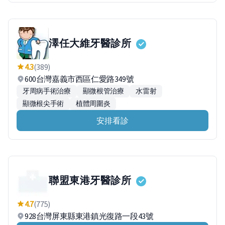
澤任大維牙醫診所
4.3
(389)
600台灣嘉義市西區仁愛路349號
牙周病手術治療
顯微根管治療
水雷射
顯微根尖手術
植體周圍炎
安排看診
聯盟東港牙醫診所
4.7
(775)
928台灣屏東縣東港鎮光復路一段43號