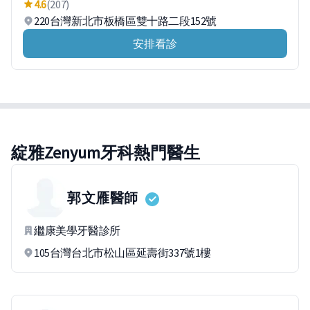
4.6
(207)
220台灣新北市板橋區雙十路二段152號
安排看診
綻雅Zenyum牙科熱門醫生
郭文雁
醫師
繼康美學牙醫診所
105台灣台北市松山區延壽街337號1樓