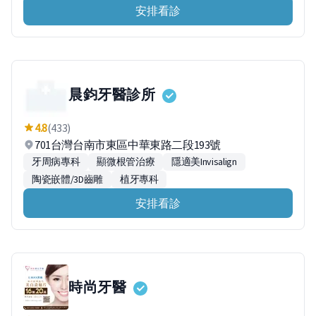
安排看診
晨鈞牙醫診所
4.8
(433)
701台灣台南市東區中華東路二段193號
牙周病專科
顯微根管治療
隱適美Invisalign
陶瓷嵌體/3D齒雕
植牙專科
安排看診
時尚牙醫