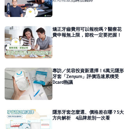
矯正牙齒費用可以報稅嗎？醫療花
費申報無上限，節稅一定要把握！
專訪／笑容投資新選擇！6萬元隱形
牙套「Zenyum」評價迅速累積受
Dcard熱議
隱形牙套怎麼選、價格差在哪？5大
方向解析 4品牌差別一次看