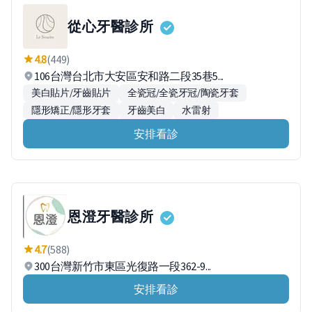
從心牙醫診所
4.8
(449)
106台灣台北市大安區安和路二段35巷5...
美白貼片/牙齒貼片
全瓷冠/全瓷牙冠/陶瓷牙套
隱形矯正/隱形牙套
牙齒美白
水雷射
安排看診
恩澄牙醫診所
4.7
(588)
300台灣新竹市東區光復路一段362-9...
安排看診