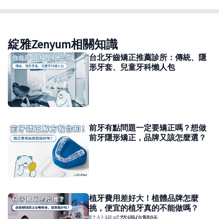
綻雅Zenyum相關知識
台北牙齒矯正推薦診所：傳統、隱
形牙套、兒童牙科懶人包
前牙有點問題一定要矯正嗎？想做
前牙隱形矯正，品牌又該怎麼選？
植牙費用差好大！植體品牌怎麼
挑，便宜的植牙真的不能做嗎？
駐站權威
范綱信
醫師