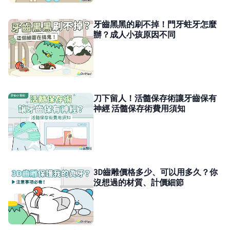
牙齒黑黑的刷不掉！門牙蛀牙怎麼
辦？成人小孩原因不同
刀下留人！活髓保存術讓牙齒保有
神經 活髓保存術費用須知
3D齒雕價格多少、可以用多久？你
沒想過的材質、計價細節