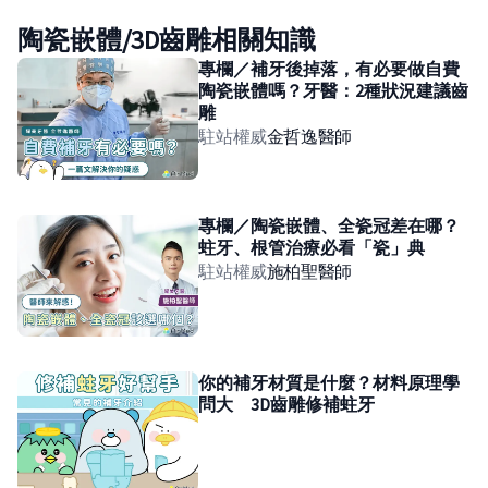
陶瓷嵌體/3D齒雕相關知識
專欄／補牙後掉落，有必要做自費
陶瓷嵌體嗎？牙醫：2種狀況建議齒
雕
駐站權威
金哲逸
醫師
專欄／陶瓷嵌體、全瓷冠差在哪？
蛀牙、根管治療必看「瓷」典
駐站權威
施柏聖
醫師
你的補牙材質是什麼？材料原理學
問大 3D齒雕修補蛀牙