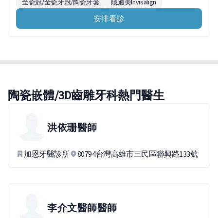
全瓷冠/全瓷牙冠/陶瓷牙套
隱適美Invisalign
安排看診
陶瓷嵌體/3D齒雕牙科熱門醫生
洪依珊
醫師
加恩牙醫診所
80794台灣高雄市三民區聯興路133號
李介文醫師
醫師