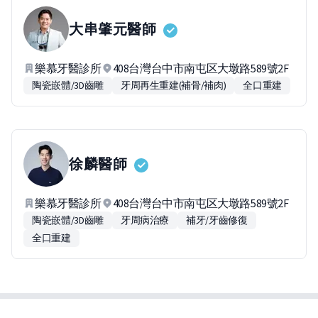
大串肇元
醫師
樂慕牙醫診所
408台灣台中市南屯区大墩路589號2F
陶瓷嵌體/3D齒雕
牙周再生重建(補骨/補肉)
全口重建
徐麟
醫師
樂慕牙醫診所
408台灣台中市南屯区大墩路589號2F
陶瓷嵌體/3D齒雕
牙周病治療
補牙/牙齒修復
全口重建