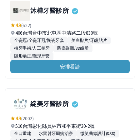
沐樺牙醫診所
4.9
(622)
406台灣台中市北屯區中清路二段830號
全瓷冠/全瓷牙冠/陶瓷牙套
美白貼片/牙齒貼片
植牙手術/人工植牙
陶瓷嵌體/3D齒雕
隱形矯正/隱形牙套
安排看診
綻美牙醫診所
4.9
(2002)
510台灣彰化縣員林市和平東街30-2號
全口重建
水雷射牙周病治療
微笑曲線設計(DSD)