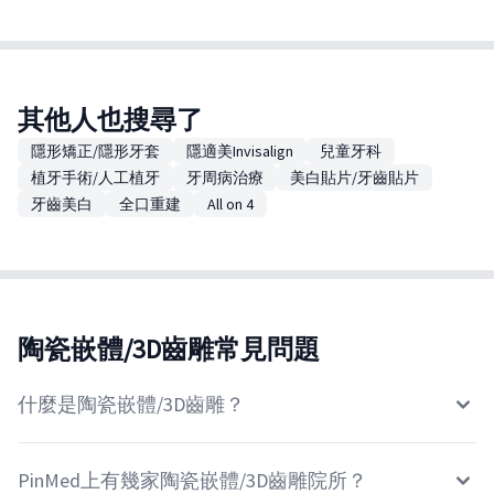
其他人也搜尋了
隱形矯正/隱形牙套
隱適美Invisalign
兒童牙科
植牙手術/人工植牙
牙周病治療
美白貼片/牙齒貼片
牙齒美白
全口重建
All on 4
陶瓷嵌體/3D齒雕常見問題
什麼是陶瓷嵌體/3D齒雕？
PinMed上有幾家陶瓷嵌體/3D齒雕院所？