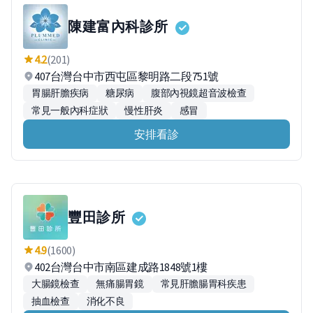
陳建富內科診所
4.2
(201)
407台灣台中市西屯區黎明路二段751號
胃腸肝膽疾病
糖尿病
腹部內視鏡超音波檢查
常見一般內科症狀
慢性肝炎
感冒
安排看診
豐田診所
4.9
(1600)
402台灣台中市南區建成路1848號1樓
大腸鏡檢查
無痛腸胃鏡
常見肝膽腸胃科疾患
抽血檢查
消化不良