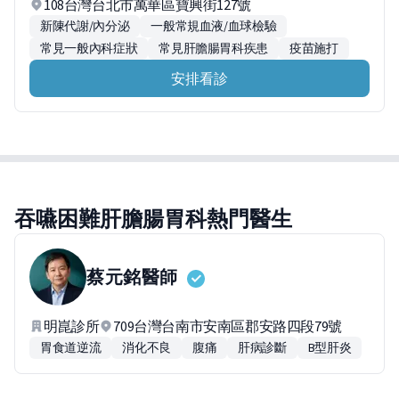
108台灣台北市萬華區寶興街127號
新陳代謝/內分泌
一般常規血液/血球檢驗
常見一般內科症狀
常見肝膽腸胃科疾患
疫苗施打
安排看診
吞嚥困難肝膽腸胃科熱門醫生
蔡元銘
醫師
明崑診所
709台灣台南市安南區郡安路四段79號
胃食道逆流
消化不良
腹痛
肝病診斷
B型肝炎