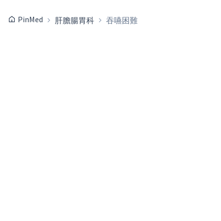
PinMed
肝膽腸胃科
吞嚥困難