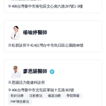
408台灣臺中市南屯區文心南六路297號1-3樓
楊喻婷
醫師
松群診所
414台灣台中市烏日區公園路88號
廖恩賜
醫師
恩賜活力復健科診所
406台灣臺中市北屯區軍福十五路365號
乾針治療
注射療法
儀器治療
學習障礙
PRP增生療法