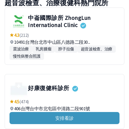
超音波檢查、治療復健科熱門院所
中崙國際診所 ZhongLun
International Clinic
4.3
(212)
10491台灣台北市中山區八德路二段30...
震波治療
乳房腫瘤
脖子拉傷
超音波檢查、治療
慢性病整合照護
好康復健科診所
4.5
(474)
406台灣台中市北屯區中清路二段901號
安排看診