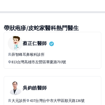
帶狀疱疹/皮蛇家醫科熱門醫生
蔡正仁
醫師
薛智峰耳鼻喉科診所
813台灣高雄市左營區華夏路703號
吳鈞皓
醫師
大元診所
437台灣台中市大甲區順天路136號