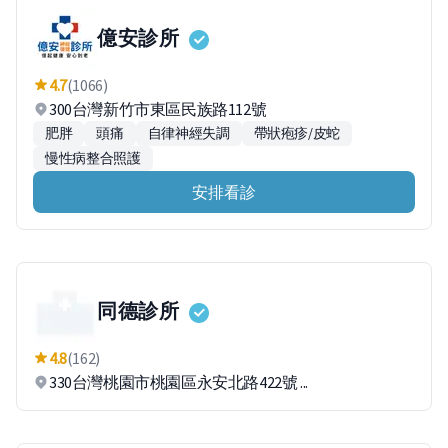
億安診所
4.7
(1066)
300台灣新竹市東區民族路112號
肥胖
頭痛
自律神經失調
帶狀疱疹/皮蛇
慢性病整合照護
安排看診
同德診所
4.8
(162)
330台灣桃園市桃園區永安北路422號 ...