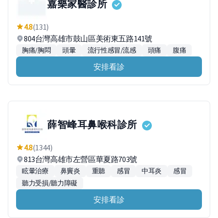
嘉樂家醫診所
4.8
(131)
804台灣高雄市鼓山區美術東五路141號
胸痛/胸悶
頭暈
流行性感冒/流感
頭痛
腹痛
安排看診
薛智峰耳鼻喉科診所
4.8
(1344)
813台灣高雄市左營區華夏路703號
眩暈治療
鼻竇炎
重聽
感冒
中耳炎
感冒
聽力受損/聽力障礙
安排看診