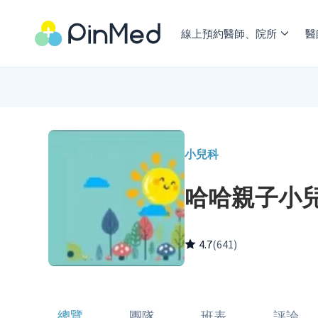
線上預約醫師、院所
醫
小兒科
哈哈親子小
4.7
(641)
總覽
團隊
班表
評論