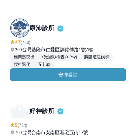
康沛診所
4.7
(720)
200台灣基隆市仁愛區劉銘傳路1號7樓
椎間盤突出
X光攝影檢查 (X-Ray)
腕隧道症候群
腰椎退化
五十肩
安排看診
好神診所
5
(724)
709台灣台南市安南區新宅五街17號