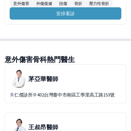
意外傷害
外傷復健
扭傷
骨折
壓力性骨折
安排看診
意外傷害骨科熱門醫生
茅亞華
醫師
仁傑診所
402台灣臺中市南區工學里高工路153號
王叔昂
醫師