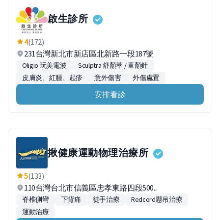
啟生診所
4
(172)
231台灣新北市新店區北新路一段187號
Oligio 玩美電波
Sculptra 舒顏萃 / 童顏針
皮膚炎、紅腫、起疹
意外傷害
外傷處置
安排看診
揪健康運動物理治療所
5
(133)
110台灣台北市信義區忠孝東路四段500...
脊椎側彎
下背痛
徒手治療
Redcord懸吊治療
運動治療