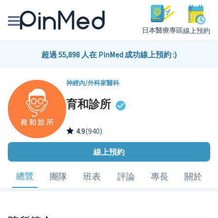
日本醫療專區
線上預約
線上預約醫師、院所
超過 55,898 人在 PinMed 成功線上預約 :)
醫師專欄專訪
神經內/外科
家醫科
育和診所
健康主題館
我是醫療人員
4.9
(940)
線上預約
總覽
團隊
班表
評論
專長
關於