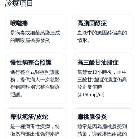
診療項目
喉嚨痛
高膽固醇症
是病毒或細菌感染造成
血液中的膽固醇偏高的
的咽喉扁桃腺發炎
情形。
慢性病整合照護
高三酸甘油脂症
進行整合式醫療照護服
當禁食12小時後，血中
務，提供病人一次就醫
三酸甘油酯的濃度仍高
得到跨科別完整性醫療
於正常值時
照護。
(≧150mg/dl)
帶狀疱疹/皮蛇
扁桃腺發炎
是一種病毒性疾病，特
通常是因為扁桃腺受到
徵為局部出現強烈疼痛
感染，導致淋巴組織的