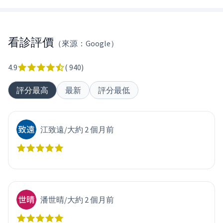
看診評價
（來源：Google）
4.9
(
940
)
評分最高
最新
評分最低
江致遠
/
大約 2 個月前
潘世晴
/
大約 2 個月前