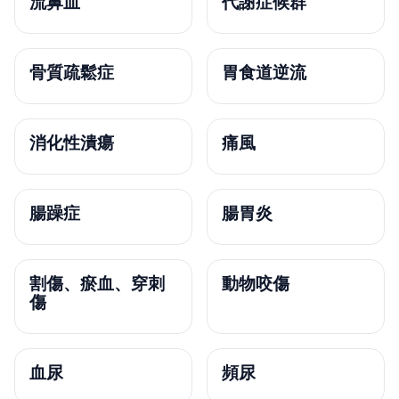
流鼻血
代謝症候群
骨質疏鬆症
胃食道逆流
消化性潰瘍
痛風
腸躁症
腸胃炎
割傷、瘀血、穿刺
動物咬傷
傷
血尿
頻尿