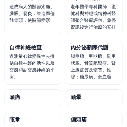
造成病人的關節疼痛、
老年醫學專科醫師、復
腫脹、發炎，並進而侵
健科與神經或精神科醫
蝕骨頭，使關節變形
師整合醫療評估。彙整
資訊後進行治療的安排
自律神經檢查
內分泌新陳代謝
過測量心律變異性去推
腦垂腺、甲狀腺、副甲
估自律神經的活性以及
狀腺、骨質疏鬆症、腎
交感和副交感神經的平
上腺皮質及髓質、性
衡。
腺；糖尿病、低血糖
頭痛
頭暈
眩暈
偏頭痛