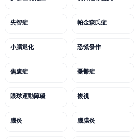
失智症
帕金森氏症
小腦退化
恐慌發作
焦慮症
憂鬱症
眼球運動障礙
複視
腦炎
腦膜炎