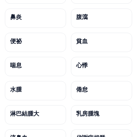
鼻炎
腹瀉
便祕
貧血
喘息
心悸
水腫
倦怠
淋巴結腫大
乳房腫塊