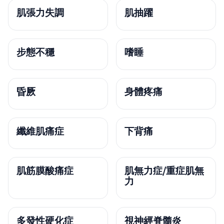
肌張力失調
肌抽躍
步態不穩
嗜睡
昏厥
身體疼痛
纖維肌痛症
下背痛
肌筋膜酸痛症
肌無力症/重症肌無
力
多發性硬化症
視神經脊髓炎