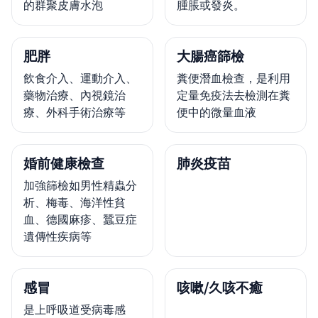
的群聚皮膚水泡
腫脹或發炎。
肥胖
大腸癌篩檢
飲食介入、運動介入、
糞便潛血檢查，是利用
藥物治療、內視鏡治
定量免疫法去檢測在糞
療、外科手術治療等
便中的微量血液
婚前健康檢查
肺炎疫苗
加強篩檢如男性精蟲分
析、梅毒、海洋性貧
血、德國麻疹、蠶豆症
遺傳性疾病等
感冒
咳嗽/久咳不癒
是上呼吸道受病毒感