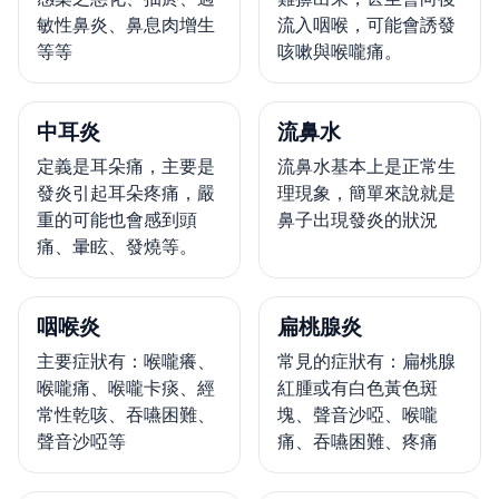
敏性鼻炎、鼻息肉增生
流入咽喉，可能會誘發
等等
咳嗽與喉嚨痛。
中耳炎
流鼻水
定義是耳朵痛，主要是
流鼻水基本上是正常生
發炎引起耳朵疼痛，嚴
理現象，簡單來說就是
重的可能也會感到頭
鼻子出現發炎的狀況
痛、暈眩、發燒等。
咽喉炎
扁桃腺炎
主要症狀有：喉嚨癢、
常見的症狀有：扁桃腺
喉嚨痛、喉嚨卡痰、經
紅腫或有白色黃色斑
常性乾咳、吞嚥困難、
塊、聲音沙啞、喉嚨
聲音沙啞等
痛、吞嚥困難、疼痛