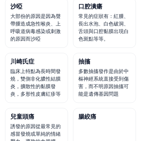
沙啞
口腔潰瘍
大部份的原因是因為聲
常見的症狀有：紅腫、
帶腫造成急性喉炎、上
長出水泡、白色破洞、
呼吸道病毒感染或刺激
舌頭與口腔黏膜出現白
的原因而沙啞
色斑點等等。
川崎氏症
抽搐
臨床上特點為長時間發
多數抽搐發作是由於中
燒，雙側非化膿性結膜
樞神經系統直接受到傷
炎，擴散性的黏膜發
害，而不明原因抽搐可
炎，多形性皮膚紅疹等
能是遺傳基因問題
兒童頭痛
腸絞痛
誘發的原因從最常見的
感冒發燒或單純的情緒