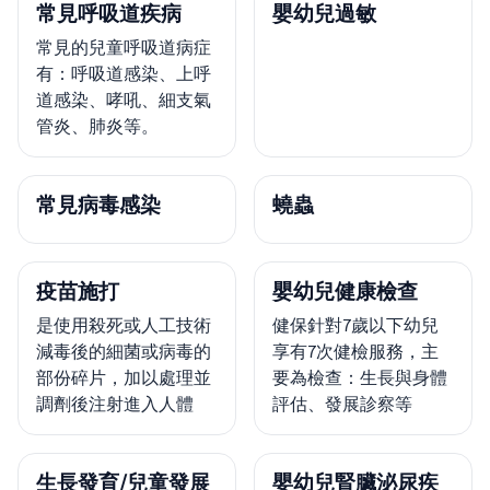
常見呼吸道疾病
嬰幼兒過敏
常見的兒童呼吸道病症
有：呼吸道感染、上呼
道感染、哮吼、細支氣
管炎、肺炎等。
常見病毒感染
蟯蟲
疫苗施打
嬰幼兒健康檢查
是使用殺死或人工技術
健保針對7歲以下幼兒
減毒後的細菌或病毒的
享有7次健檢服務，主
部份碎片，加以處理並
要為檢查：生長與身體
調劑後注射進入人體
評估、發展診察等
生長發育/兒童發展
嬰幼兒腎臟泌尿疾