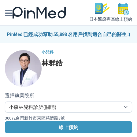
日本醫療專區
線上預約
線上預約醫師、院所
PinMed 已經成功幫助 55,898 名用戶找到適合自己的醫生 :)
醫師專欄專訪
小兒科
林群皓
健康主題館
我是醫療人員
選擇執業院所
30072台灣新竹市東區慈濟路3號
線上預約