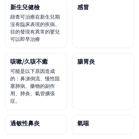
新生兒健檢
感冒
篩查可治療在新生兒期
沒有臨床表現的疾病。
目的發現有異常的嬰兒
可以即早治療
咳嗽/久咳不癒
腸胃炎
可能是以下原因造成
的：鼻涕倒流、慢性阻
塞肺病、藥物的副作
用、肺炎、氣管擴張
症。
過敏性鼻炎
氣喘