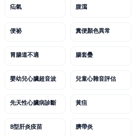
疝氣
腹瀉
便祕
糞便顏色異常
胃腸道不適
腸套疊
嬰幼兒心臟超音波
兒童心雜音評估
先天性心臟病診斷
黃疸
B型肝炎疫苗
臍帶炎