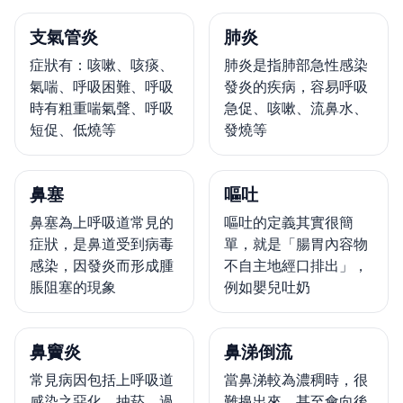
支氣管炎
肺炎
症狀有：咳嗽、咳痰、
肺炎是指肺部急性感染
氣喘、呼吸困難、呼吸
發炎的疾病，容易呼吸
時有粗重喘氣聲、呼吸
急促、咳嗽、流鼻水、
短促、低燒等
發燒等
鼻塞
嘔吐
鼻塞為上呼吸道常見的
嘔吐的定義其實很簡
症狀，是鼻道受到病毒
單，就是「腸胃內容物
感染，因發炎而形成腫
不自主地經口排出」，
脹阻塞的現象
例如嬰兒吐奶
鼻竇炎
鼻涕倒流
常見病因包括上呼吸道
當鼻涕較為濃稠時，很
感染之惡化、抽菸、過
難擤出來，甚至會向後