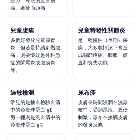
壓力，導致的血管擴
張、牽扯而頭痛
兒童腹痛
兒童特發性關節炎
多數好發於兒童腸胃
是一種慢性（長期）疾
炎，但若是持續劇烈腹
病，大多數情況下會造
痛，則要懷疑是外科急
成關節疼痛、腫脹、僵
症的闌尾炎或腹膜炎
直和喪失功能
等。
過敏檢測
尿布疹
常見的是抽血檢驗血清
皮膚長時間浸潤在濕尿
中的免疫球蛋白IgE，
布中，受到尿液、糞便
另一種則是測血清中的
刺激，尿布在接觸皮膚
免疫球蛋白IgG
的發炎反應