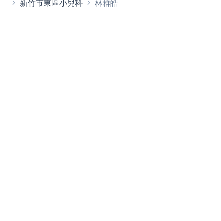
新竹市東區小兒科
林群皓