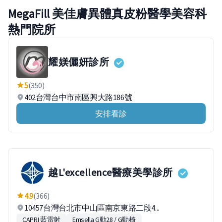
MegaFill 美佳膚異體真皮粉醫學美容科
熱門院所
耀媄儷妍診所
5
(350)
402台灣台中市南區興大路186號
安排看診
越L'excellence醫療美學診所
4.9
(366)
10457台灣台北市中山區南京東路二段4...
CAPRI 藍雷射
Emsella G動28 / G動椅