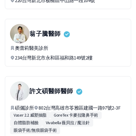
220台灣新北市板橋區中山路一段104號
翁子騰
醫師
奧蕾莉醫美診所
234台灣新北市永和區福和路149號2樓
許文碩醫師
醫師
碩儷診所
802台灣高雄市苓雅區建國一路97號2-3F
Vaser 2.2 威塑抽脂
GoreTex 卡麥拉隆鼻手術
自體脂肪補臉
Vivabella 薇貝拉 / 魔法針
眼袋手術/無痕眼袋手術