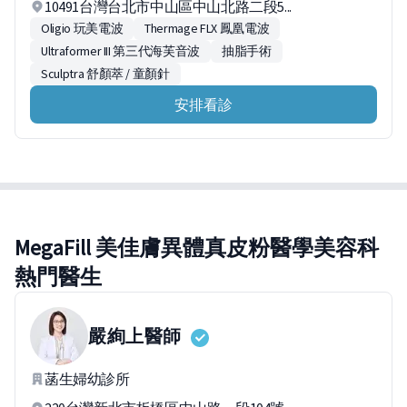
10491台灣台北市中山區中山北路二段5...
Oligio 玩美電波
Thermage FLX 鳳凰電波
Ultraformer III 第三代海芙音波
抽脂手術
Sculptra 舒顏萃 / 童顏針
安排看診
MegaFill 美佳膚異體真皮粉醫學美容科
熱門醫生
嚴絢上
醫師
菡生婦幼診所