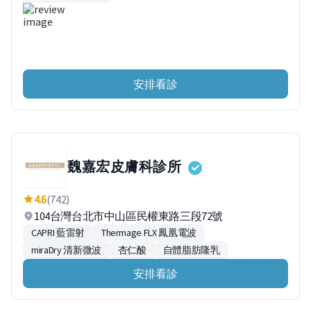
安排看診
魏嘉宏皮膚科診所
4.6
(742)
104台灣台北市中山區民權東路三段72號
CAPRI 藍雷射
Thermage FLX 鳳凰電波
miraDry 清新微波
杏仁酸
自體脂肪隆乳
安排看診