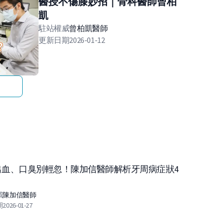
醫授不傷膝妙招｜骨科醫師曾柏
凱
駐站權威
曾柏凱
醫師
更新日期
2026-01-12
出血、口臭別輕忽！陳加信醫師解析牙周病症狀4
威
陳加信
醫師
期
2026-01-27