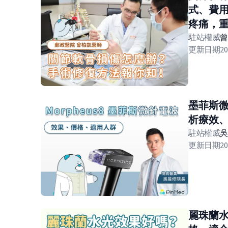
式、費
疼痛，
駐站權威
更新日期
20
墨菲斯
析療效
駐站權威
更新日期
20
麗珠蘭