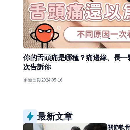
長一顆原因大不同 該看哪科一
皮膚一粒一
澡水」有關
更新日期
2024-06-1
最新文章
關節軟