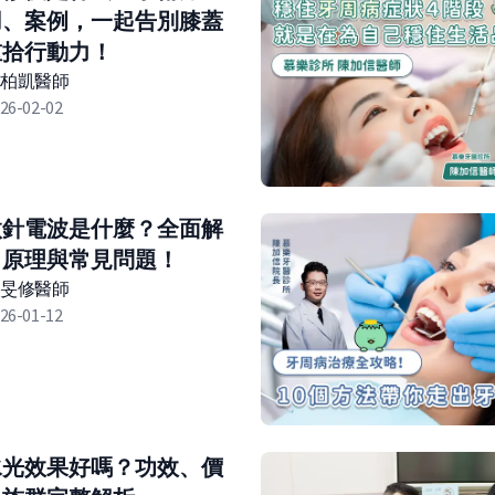
用、案例，一起告別膝蓋
重拾行動力！
曾柏凱
醫師
26-02-02
微針電波是什麼？全面解
、原理與常見問題！
吳旻修
醫師
26-01-12
水光效果好嗎？功效、價