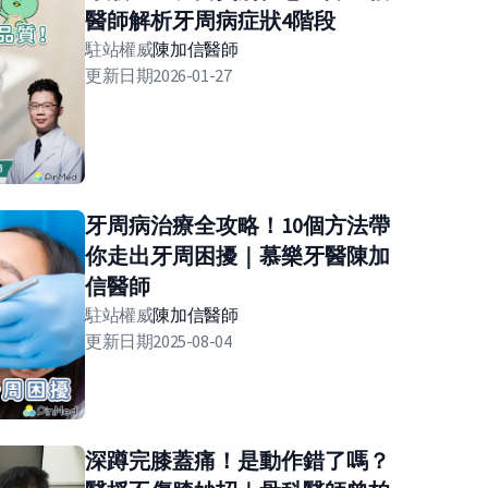
醫師解析牙周病症狀4階段
駐站權威
陳加信
醫師
更新日期
2026-01-27
牙周病治療全攻略！10個方法帶
你走出牙周困擾｜慕樂牙醫陳加
信醫師
駐站權威
陳加信
醫師
更新日期
2025-08-04
深蹲完膝蓋痛！是動作錯了嗎？