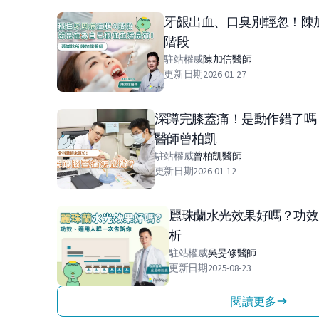
牙齦出血、口臭別輕忽！陳
階段
駐站權威
陳加信
醫師
更新日期
2026-01-27
深蹲完膝蓋痛！是動作錯了嗎
醫師曾柏凱
駐站權威
曾柏凱
醫師
更新日期
2026-01-12
麗珠蘭水光效果好嗎？功效
析
駐站權威
吳旻修
醫師
更新日期
2025-08-23
閱讀更多