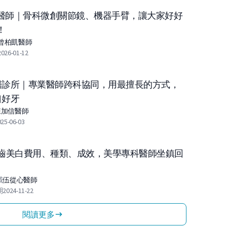
醫師｜骨科微創關節鏡、機器手臂，讓大家好好
！
曾柏凱
醫師
2026-01-12
醫診所｜專業醫師跨科協同，用最擅長的方式，
口好牙
陳加信
醫師
025-06-03
牙齒美白費用、種類、成效，美學專科醫師坐鎮回
威
伍從心
醫師
期
2024-11-22
閱讀更多