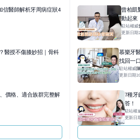
加信醫師解析牙周病症狀4
曾柏凱
動起來
駐站權威
更新日期
？醫授不傷膝妙招｜骨科
慕樂牙
找回一
駐站權威
更新日期
2
、價格、適合族群完整解
7種
答！
駐站權
更新日