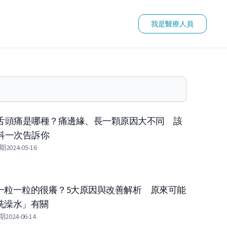
我是醫療人員
舌頭痛是哪種？痛邊緣、長一顆原因大不同 該
科一次告訴你
期
2024-05-16
一粒一粒的很癢？5大原因與改善解析 原來可能
洗澡水」有關
期
2024-06-14