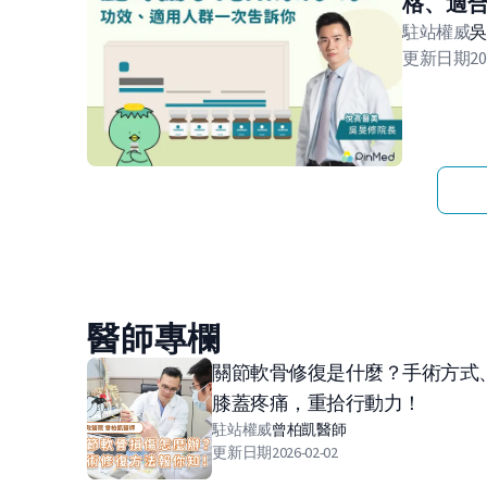
格、適
駐站權威
更新日期
20
醫師專欄
關節軟骨修復是什麼？手術方式
膝蓋疼痛，重拾行動力！
駐站權威
曾柏凱
醫師
更新日期
2026-02-02