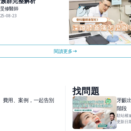
合族群完整解析
吳旻修
醫師
25-08-23
閱讀更多
找問題
、費用、案例，一起告別
牙齦
階段
駐站權
更新日