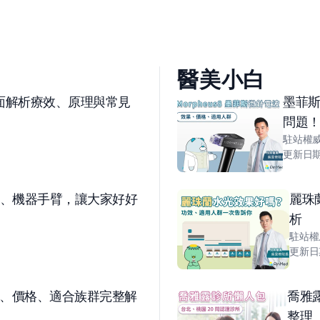
醫美小白
面解析療效、原理與常見
墨菲
問題
駐站權
更新日
、機器手臂，讓大家好好
麗珠
析
駐站權
更新日
、價格、適合族群完整解
喬雅露
整理