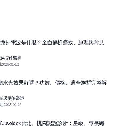
斯微針電波是什麼？全面解析療效、原理與常見
！
威
吳旻修
醫師
期
2026-01-12
蘭水光效果好嗎？功效、價格、適合族群完整解
威
吳旻修
醫師
期
2025-08-23
Juvelook台北、桃園認證診所：星級、專長總