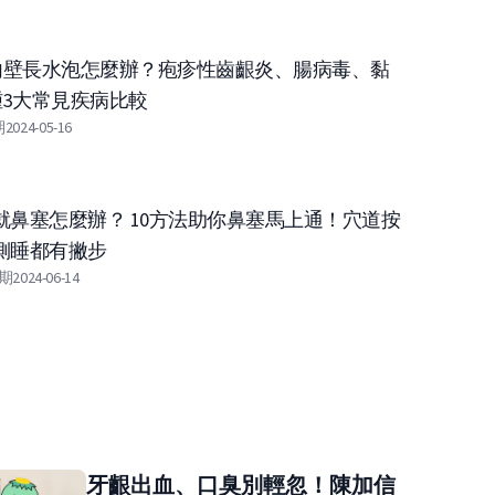
內壁長水泡怎麼辦？疱疹性齒齦炎、腸病毒、黏
腫3大常見疾病比較
期
2024-05-16
跟「洗
口腔內壁長水泡怎麼辦？疱疹性齒
就鼻塞怎麼辦？ 10方法助你鼻塞馬上通！穴道按
側睡都有撇步
大常見疾病比較
期
2024-06-14
更新日期
2024-05-16
牙齦出血、口臭別輕忽！陳加信