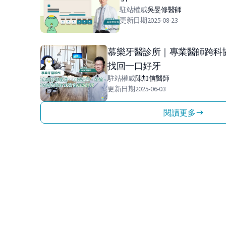
駐站權威
吳旻修
醫師
更新日期
2025-08-23
慕樂牙醫診所｜專業醫師跨科
找回一口好牙
駐站權威
陳加信
醫師
更新日期
2025-06-03
閱讀更多