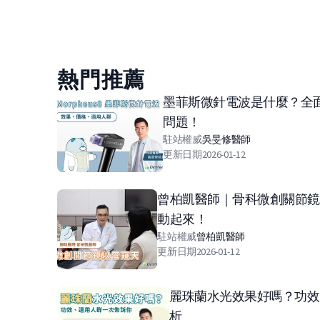
熱門推薦
墨菲斯微針電波是什麼？全
問題！
駐站權威
吳旻修
醫師
更新日期
2026-01-12
曾柏凱醫師｜骨科微創關節鏡
動起來！
駐站權威
曾柏凱
醫師
更新日期
2026-01-12
麗珠蘭水光效果好嗎？功效
析