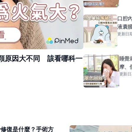
口腔
液囊
更新日
粒的很癢？5大原因與改善解析 原來可能
睡覺
摩、
更新日
4
骨修復是什麼？手術方