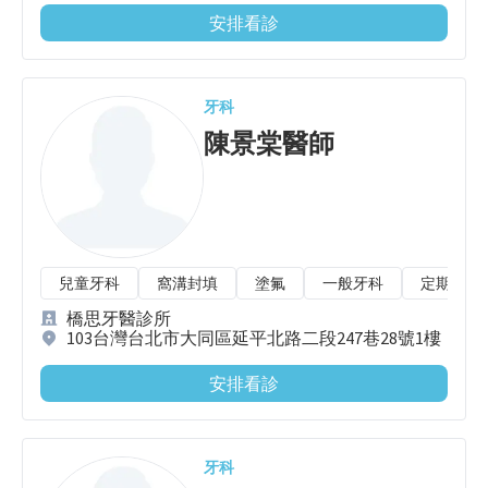
安排看診
牙科
陳景棠
醫師
兒童牙科
窩溝封填
塗氟
一般牙科
定期口腔
橋思牙醫診所
103台灣台北市大同區延平北路二段247巷28號1樓
安排看診
牙科