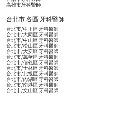
高雄市牙科醫師
台北市 各區 牙科醫師
台北市/中正區 牙科醫師
台北市/大同區 牙科醫師
台北市/中山區 牙科醫師
台北市/松山區 牙科醫師
台北市/大安區 牙科醫師
台北市/萬華區 牙科醫師
台北市/信義區 牙科醫師
台北市/士林區 牙科醫師
台北市/北投區 牙科醫師
台北市/內湖區 牙科醫師
台北市/南港區 牙科醫師
台北市/文山區 牙科醫師