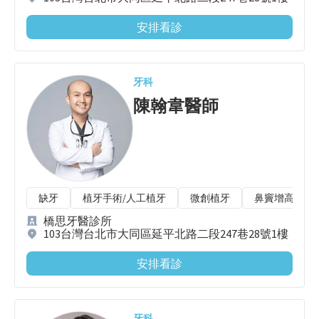
安排看診
牙科
陳翰韋
醫師
缺牙
植牙手術/人工植牙
微創植牙
鼻竇增高術
橋思牙醫診所
103台灣台北市大同區延平北路二段247巷28號1樓
安排看診
牙科