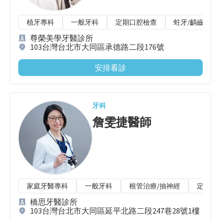
植牙專科
一般牙科
定期口腔檢查
蛀牙/齲齒治療
尊榮美學牙醫診所
103台灣台北市大同區承德路二段176號
安排看診
牙科
詹雯捷
醫師
家庭牙醫專科
一般牙科
根管治療/抽神經
定期口
橋思牙醫診所
103台灣台北市大同區延平北路二段247巷28號1樓