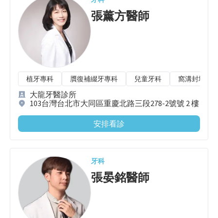
張薰方
醫師
植牙專科
贋復補綴牙專科
兒童牙科
窩溝封填
大龍牙醫診所
103台灣台北市大同區重慶北路三段278-2號號 2 樓
安排看診
牙科
張晏銘
醫師