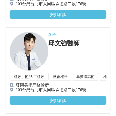
103台灣台北市大同區承德路二段176號
安排看診
牙科
邱文強
醫師
植牙手術/人工植牙
微創植牙
鼻竇增高術
植牙即
尊榮美學牙醫診所
103台灣台北市大同區承德路二段176號
安排看診