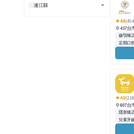
連江縣
4.8
(454
437
齒顎矯
定期口
4.9
(238
807
隱形矯正
兒童牙