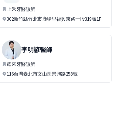
上禾牙醫診所
302新竹縣竹北市鹿場里福興東路一段319號1F
李明諺
醫師
耀來牙醫診所
116台灣臺北市文山區景興路258號