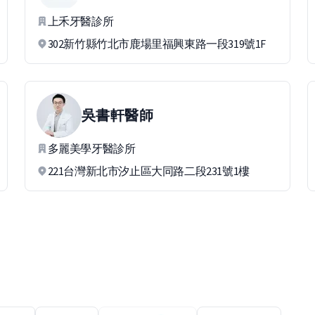
上禾牙醫診所
302新竹縣竹北市鹿場里福興東路一段319號1F
吳書軒
醫師
多麗美學牙醫診所
221台灣新北市汐止區大同路二段231號1樓