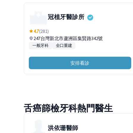
冠植牙醫診所
4.7
(281)
247台灣新北市蘆洲區集賢路342號
一般牙科
全口重建
安排看診
舌癌篩檢牙科熱門醫生
洪依珊
醫師