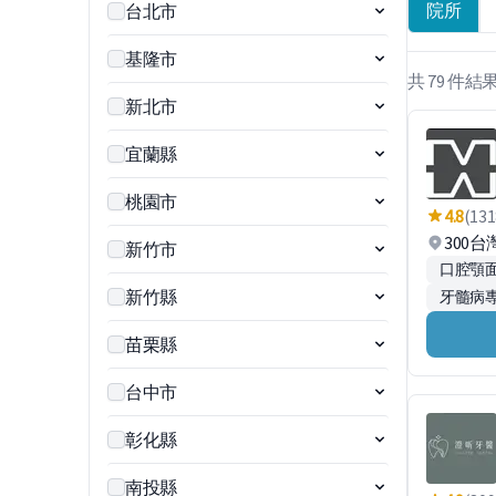
院所
台北市
基隆市
共 79 件結
新北市
宜蘭縣
桃園市
4.8
(131
300
新竹市
口腔顎
新竹縣
牙髓病
苗栗縣
台中市
彰化縣
南投縣