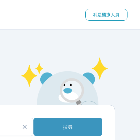
我是醫療人員
搜尋