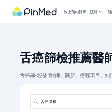
線上預約醫師、院所
醫
舌癌篩檢推薦醫師
舌癌篩檢熱門醫師、院所、療程項目、知