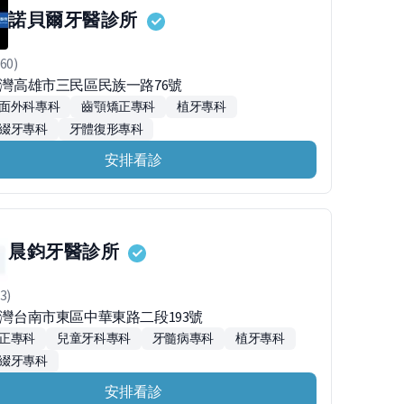
諾貝爾牙醫診所
60)
7台灣高雄市三民區民族一路76號
面外科專科
齒顎矯正專科
植牙專科
綴牙專科
牙體復形專科
安排看診
晨鈞牙醫診所
3)
1台灣台南市東區中華東路二段193號
正專科
兒童牙科專科
牙髓病專科
植牙專科
綴牙專科
安排看診