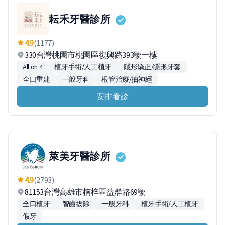
耘禾牙醫診所
4.9
(1177)
330台灣桃園市桃園區復興路393號一樓
All on 4
植牙手術/人工植牙
隱形矯正/隱形牙套
全口重建
一般牙科
根管治療/抽神經
安排看診
萊美牙醫診所
4.9
(2793)
81153台灣高雄市楠梓區益群路69號
全口植牙
智齒拔除
一般牙科
植牙手術/人工植牙
假牙