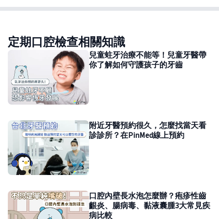
定期口腔檢查相關知識
兒童蛀牙治療不能等！兒童牙醫帶
你了解如何守護孩子的牙齒
附近牙醫預約很久，怎麼找當天看
診診所？在PinMed線上預約
口腔內壁長水泡怎麼辦？疱疹性齒
齦炎、腸病毒、黏液囊腫3大常見疾
病比較