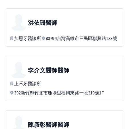
洪依珊
醫師
加恩牙醫診所
80794台灣高雄市三民區聯興路133號
李介文醫師
醫師
上禾牙醫診所
302新竹縣竹北市鹿場里福興東路一段319號1F
陳彥彰醫師
醫師