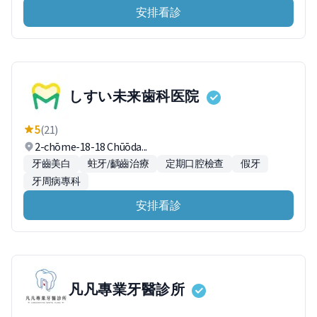
安排看診
しすい未来歯科医院
5
(21)
2-chōme-18-18 Chūōda...
牙齒美白
蛀牙/齲齒治療
定期口腔檢查
假牙
牙周病專科
安排看診
凡凡專業牙醫診所