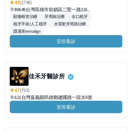
4.9
(2740)
80649台灣高雄市前鎮區二聖一路216...
顯微根管治療
牙周病治療
全口植牙
植牙手術/人工植牙
水雷射牙周病治療
隱適美Invisalign
安排看診
佳禾牙醫診所
4.7
(703)
621台灣嘉義縣民雄鄉建國路一段255號
安排看診