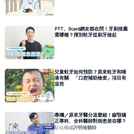
PTT、Dcard網友都在問！牙刷推薦
選哪種？揮別蛀牙從刷牙做起
兒童蛀牙如何預防？原來蛀牙和唾
液有關 「口腔補助檢查」項目有
這些
專欄／原來牙醫分這麼細！齒顎矯
正專科、全科醫師對病患差在哪？
駐站權威
許明翰
醫師