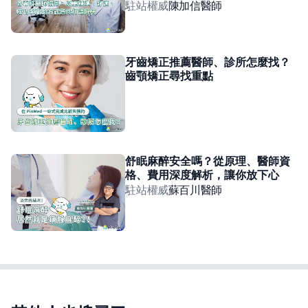
駐站權威
陳加信
醫師
牙齒矯正推薦醫師、診所怎麼找？
齒顎矯正尋找重點
舒眠麻醉安全嗎？從原理、醫師資
格、費用深度解析，讓你放下心
駐站權威
蘇百川
醫師