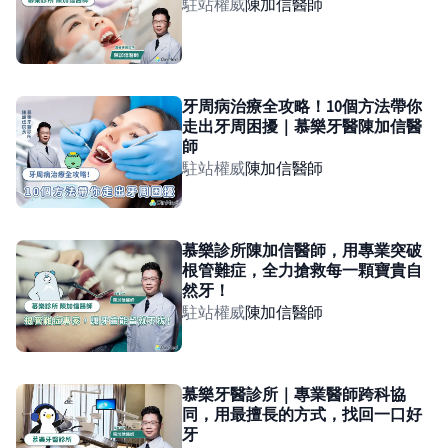
駐站權威
陳加信
醫師
牙周病治療全攻略！10個方法帶你
走出牙周困擾｜慕樂牙醫陳加信醫
師
駐站權威
陳加信
醫師
慕樂診所陳加信醫師，用專業突破
根管難症，全力搶救每一顆寶貴自
然牙！
駐站權威
陳加信
醫師
慕樂牙醫診所｜專業醫師跨科協
同，用最擅長的方式，找回一口好
牙