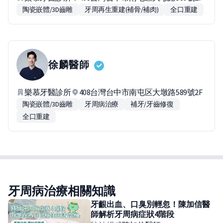
陶瓷嵌體/3D齒雕
牙周再生重建(補骨/補肉)
全口重建
徐麟
醫師
樂慕牙醫診所
408台灣台中市南屯区大墩路589號2F
陶瓷嵌體/3D齒雕
牙周病治療
補牙/牙齒修復
全口重建
牙周病治療相關知識
牙齦出血、口臭別輕忽！陳加信醫
師解析牙周病症狀4階段