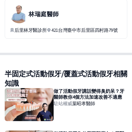
林瑞庭
醫師
后里林牙醫診所
421台灣臺中市后里區四村路79號
半固定式活動假牙/覆蓋式活動假牙相關
知識
做了活動假牙講話變得臭奶呆？牙
醫師教你4個方法加速改善不適應
駐站權威
葉昭孝
醫師