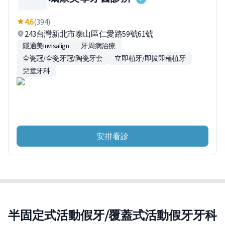
4.6
(394)
243台灣新北市泰山區仁愛路59號61號
隱適美Invisalign
牙周病治療
全瓷冠/全瓷牙冠/陶瓷牙套
立即植牙/即拔即種植牙
兒童牙科
安排看診
半固定式活動假牙/覆蓋式活動假牙牙科