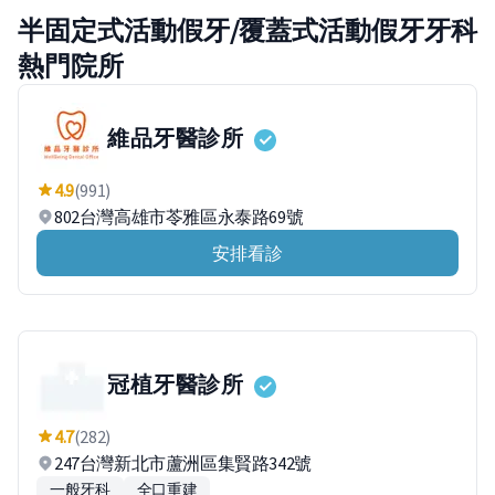
半固定式活動假牙/覆蓋式活動假牙牙科
熱門院所
維品牙醫診所
4.9
(991)
802台灣高雄市苓雅區永泰路69號
安排看診
冠植牙醫診所
4.7
(282)
247台灣新北市蘆洲區集賢路342號
一般牙科
全口重建