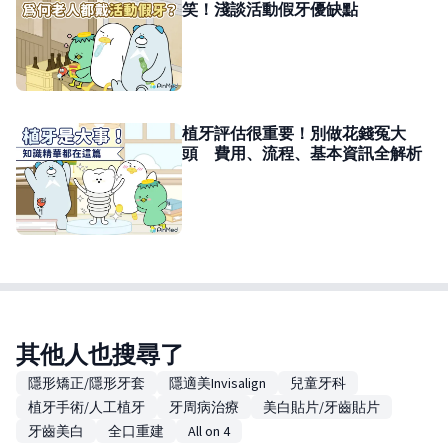
笑！淺談活動假牙優缺點
植牙評估很重要！別做花錢冤大
頭 費用、流程、基本資訊全解析
其他人也搜尋了
隱形矯正/隱形牙套
隱適美Invisalign
兒童牙科
植牙手術/人工植牙
牙周病治療
美白貼片/牙齒貼片
牙齒美白
全口重建
All on 4