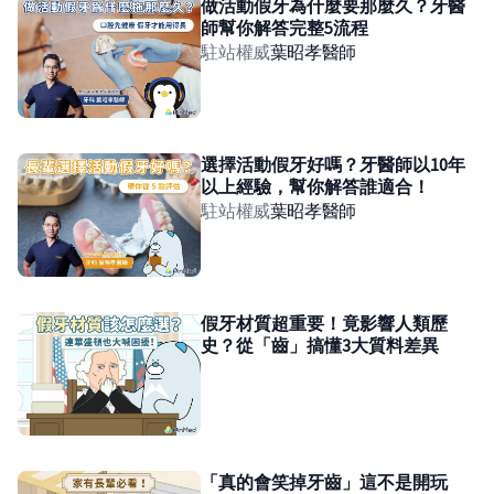
做活動假牙為什麼要那麼久？牙醫
師幫你解答完整5流程
駐站權威
葉昭孝
醫師
選擇活動假牙好嗎？牙醫師以10年
以上經驗，幫你解答誰適合！
駐站權威
葉昭孝
醫師
假牙材質超重要！竟影響人類歷
史？從「齒」搞懂3大質料差異
「真的會笑掉牙齒」這不是開玩