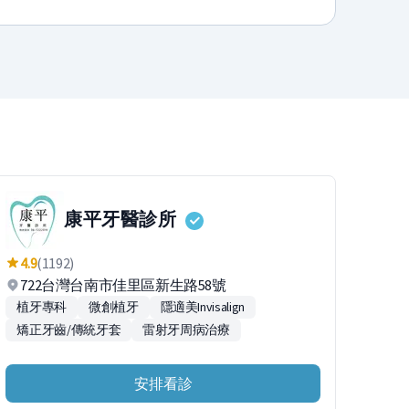
康平牙醫診所
4.9
(1192)
722台灣台南市佳里區新生路58號
植牙專科
微創植牙
隱適美Invisalign
矯正牙齒/傳統牙套
雷射牙周病治療
安排看診