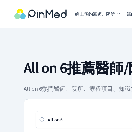
線上預約醫師、院所
醫
All on 6推薦醫師
All on 6熱門醫師、院所、療程項目、知