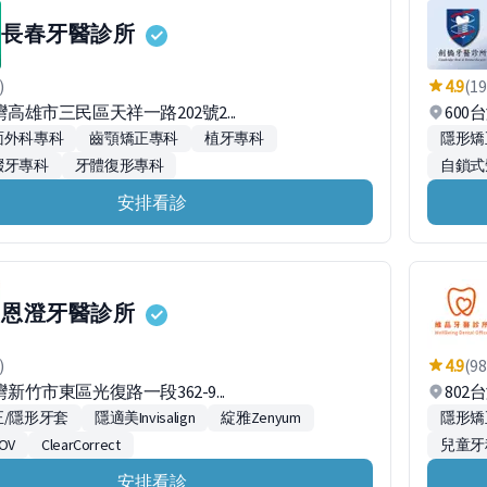
長春牙醫診所
)
4.9
(19
灣高雄市三民區天祥一路202號2...
600
面外科專科
齒顎矯正專科
植牙專科
隱形矯
綴牙專科
牙體復形專科
自鎖式
安排看診
恩澄牙醫診所
)
4.9
(98
灣新竹市東區光復路一段362-9...
80
/隱形牙套
隱適美Invisalign
綻雅Zenyum
隱形矯
OV
ClearCorrect
兒童牙
安排看診