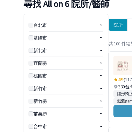
尋找 All on 6 院所/醫師
院所
台北市
基隆市
共 100 件
新北市
宜蘭縣
桃園市
4.9
(117
330
新竹市
隱形矯正
新竹縣
戴蒙Da
苗栗縣
台中市