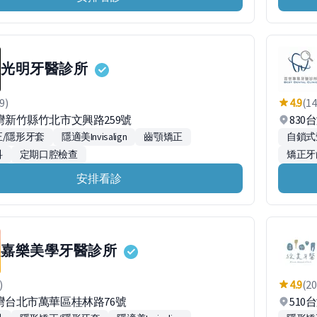
光明牙醫診所
9)
4.9
(14
台灣新竹縣竹北市文興路259號
83
/隱形牙套
隱適美Invisalign
齒顎矯正
自鎖式
科
定期口腔檢查
矯正牙
安排看診
嘉樂美學牙醫診所
)
4.9
(20
台灣台北市萬華區桂林路76號
510