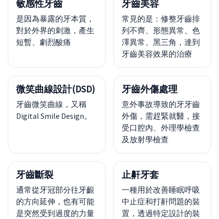
敏感性牙齒
牙齒美容
是因為暴露的牙本質，
常見的是：修整牙齒排
對於外界的刺激，產生
列不齊、形態異常、色
短暫、劇烈酸痛
澤異常、黑三角，達到
牙齒美容效果的治療
微笑曲線設計(DSD)
牙齒外傷處理
牙齒微笑曲線，又稱
意外事故導致的牙牙齒
Digital Smile Design。
外傷，需趕緊就醫，接
受口腔內、外理學檢查
及放射學檢查
牙齒斷裂
止鼾牙套
通常從牙冠部分往牙齦
一種用於改善睡眠呼吸
的方向延伸，也有可能
中止症和打鼾問題的裝
是突然受到過度的力量
置，透過特定設計的裝