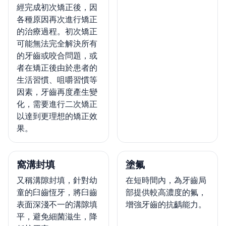
經完成初次矯正後，因
各種原因再次進行矯正
的治療過程。初次矯正
可能無法完全解決所有
的牙齒或咬合問題，或
者在矯正後由於患者的
生活習慣、咀嚼習慣等
因素，牙齒再度產生變
化，需要進行二次矯正
以達到更理想的矯正效
果。
窩溝封填
塗氟
又稱溝隙封填，針對幼
在短時間內，為牙齒局
童的臼齒恆牙，將臼齒
部提供較高濃度的氟，
表面深淺不一的溝隙填
增強牙齒的抗齲能力。
平，避免細菌滋生，降