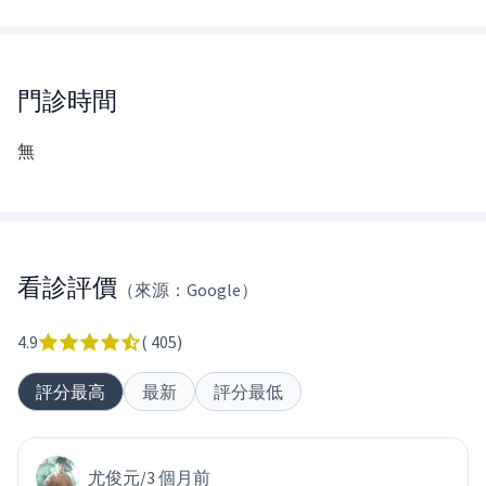
門診時間
無
看診評價
（來源：Google）
4.9
(
405
)
評分最高
最新
評分最低
尤俊元
/
3 個月前