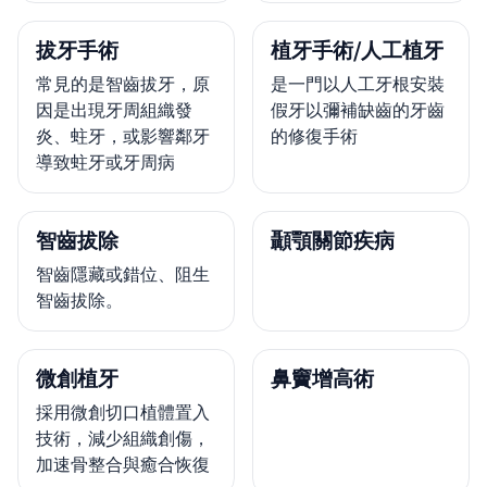
拔牙手術
植牙手術/人工植牙
常見的是智齒拔牙，原
是一門以人工牙根安裝
因是出現牙周組織發
假牙以彌補缺齒的牙齒
炎、蛀牙，或影響鄰牙
的修復手術
導致蛀牙或牙周病
智齒拔除
顳顎關節疾病
智齒隱藏或錯位、阻生
智齒拔除。
微創植牙
鼻竇增高術
採用微創切口植體置入
技術，減少組織創傷，
加速骨整合與癒合恢復