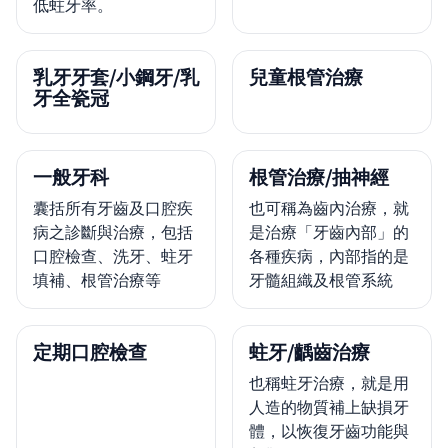
低蛀牙率。
乳牙牙套/小鋼牙/乳
兒童根管治療
牙全瓷冠
一般牙科
根管治療/抽神經
囊括所有牙齒及口腔疾
也可稱為齒內治療，就
病之診斷與治療，包括
是治療「牙齒內部」的
口腔檢查、洗牙、蛀牙
各種疾病，內部指的是
填補、根管治療等
牙髓組織及根管系統
定期口腔檢查
蛀牙/齲齒治療
也稱蛀牙治療，就是用
人造的物質補上缺損牙
體，以恢復牙齒功能與