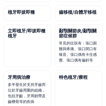
植牙即拔即種
齒移植/自體牙移植
立即植牙/即拔即種
顳顎關節炎/顳顎關
植牙
節症候群
常見的症狀有：張口困
難與疼痛、張口閉口有
噪音、張口偶有卡住感
覺、張口偶有偏斜等
牙周病治療
特色植牙/療程
多半發生於支持牙齒而
位於牙齒周圍的組織，
包括牙齦，牙周韌帶及
齒槽骨等的疾病