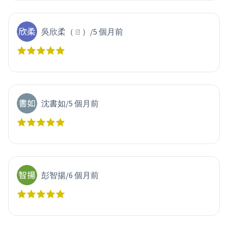
吳欣柔（ㄖ）
/
5 個月前
沈書如
/
5 個月前
彭智揚
/
6 個月前