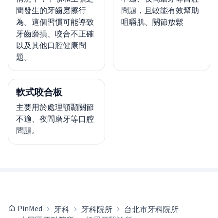
間發生的牙齒磨擦行
問題，且較能有效幫助
為。這個習慣可能導致
咀嚼肌、關節放鬆
牙齒磨損、咬合不正確
以及其他口腔健康問
題。
軟式咬合板
主要用於處理顎顳關節
不適、夜間磨牙等口腔
問題。
PinMed
牙科
牙科院所
台北市牙科院所