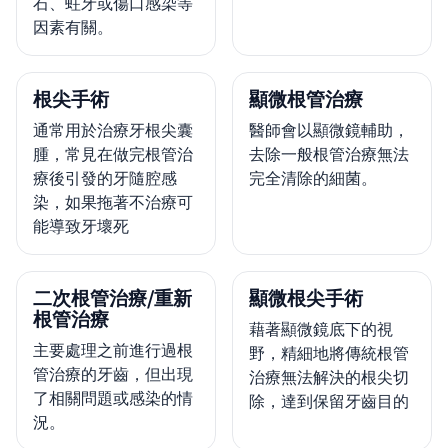
石、蛀牙或傷口感染等
因素有關。
根尖手術
顯微根管治療
通常用於治療牙根尖囊
醫師會以顯微鏡輔助，
腫，常見在做完根管治
去除一般根管治療無法
療後引發的牙隨腔感
完全清除的細菌。
染，如果拖著不治療可
能導致牙壞死
二次根管治療/重新
顯微根尖手術
根管治療
藉著顯微鏡底下的視
主要處理之前進行過根
野，精細地將傳統根管
管治療的牙齒，但出現
治療無法解決的根尖切
了相關問題或感染的情
除，達到保留牙齒目的
況。