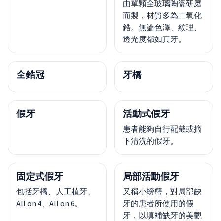
由單顆全玻璃陶瓷研磨
而製，材質多為二氧化
鋯。無論色澤、紋理、
透光度都如真牙。
全鋯冠
牙橋
假牙
活動式假牙
患者能夠自行配戴或摘
下清洗的假牙。
固定式假牙
局部活動假牙
包括牙橋、人工植牙、
又稱小螃蟹，對局部缺
All on 4、All on 6。
牙的患者所使用的假
牙，以填補缺牙的美觀