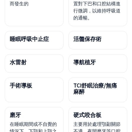
而發生的
置對下巴和口腔結構進
行微調，以維持呼吸道
的通暢。
睡眠呼吸中止症
活髓保存術
水雷射
導航植牙
手術導板
TCI舒眠治療/無痛
麻醉
磨牙
硬式咬合板
在睡眠期間或不自覺的
主要用於處理顎顳關節
情況下，下顎和上顎之
不適、夜間磨牙等口腔