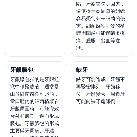
陷、牙齒缺失等因素，
這使得牙齒周圍的組織
容易受到外來細菌的侵
害。細菌感染引發的植
體周圍炎可能伴隨著疼
痛、腫脹、出血等症
狀。
牙齦膿包
缺牙
牙齦膿包指的是牙齦組
缺牙可能造成：牙齒不
織中積聚膿液，通常是
再緊密排列，牙齒移
由於細菌感染引起的，
位、牙縫變大，周邊牙
當口腔內的細菌積聚在
可能向缺牙處傾倒
牙齦周圍時，可能導致
發炎和感染，進而形成
膿包。牙齦膿包的形成
主要與牙周病、牙結