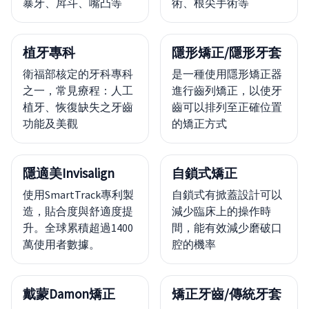
暴牙、戽斗、嘴凸等
術、根尖手術等
植牙專科
隱形矯正/隱形牙套
衛福部核定的牙科專科
是一種使用隱形矯正器
之一，常見療程：人工
進行齒列矯正，以使牙
植牙、恢復缺失之牙齒
齒可以排列至正確位置
功能及美觀
的矯正方式
隱適美Invisalign
自鎖式矯正
使用SmartTrack專利製
自鎖式有掀蓋設計可以
造，貼合度與舒適度提
減少臨床上的操作時
升。全球累積超過1400
間，能有效減少磨破口
萬使用者數據。
腔的機率
戴蒙Damon矯正
矯正牙齒/傳統牙套