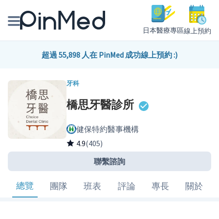
日本醫療專區
線上預約
線上預約醫師、院所
超過 55,898 人在 PinMed 成功線上預約 :)
醫師專欄專訪
牙科
橋思牙醫診所
健康主題館
健保特約醫事機構
我是醫療人員
4.9
(405)
聯繫諮詢
總覽
團隊
班表
評論
專長
關於