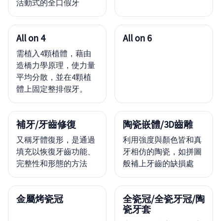
活動式的全口假牙
All on 4
All on 6
需植入4顆植體，藉由
造橋力學原理，使力量
平均分散，並在4顆植
體上固定整排假牙。
補牙/牙齒修復
陶瓷嵌體/3D齒雕
又稱牙體復形，是通過
利用強度與顏色皆和真
填充以恢復牙齒功能、
牙相仿的陶瓷，如拼圖
完整性和形態的方法
般補上牙齒的缺損處
金屬烤瓷冠
全瓷冠/全瓷牙冠/陶
瓷牙套