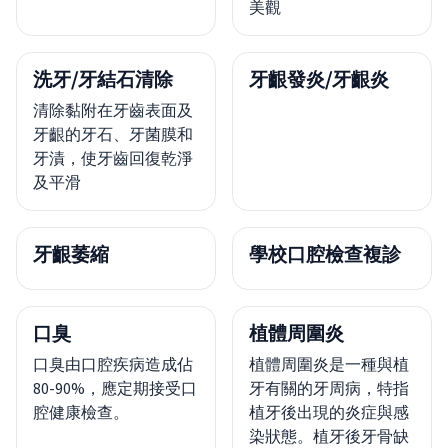
美觀
洗牙/牙結石清除
牙齦發炎/牙齦炎
清除黏附在牙齒表面及
牙齦的牙石、牙菌膜和
牙漬，使牙齒回復乾淨
及平滑
牙齦萎縮
學校口腔檢查複診
口臭
植體周圍炎
口臭由口腔疾病造成佔
植體周圍炎是一種與植
80-90%，應定期接受口
牙有關的牙周病，特指
腔健康檢查。
植牙後出現的炎症與感
染狀態。植牙後牙骨缺