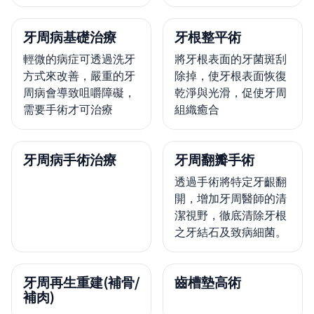
牙周病基礎治療
牙根整平術
輕微的病症可透過洗牙
將牙根表面的牙菌斑刮
方式來改善，嚴重的牙
除掉，使牙根表面恢復
周病會導致咀嚼障礙，
乾淨與光滑，促使牙周
需要手術才可治療
組織癒合
牙周病手術治療
牙周翻瓣手術
透過手術將特定牙齦翻
開，增加牙周醫師的清
潔視野，徹底清除牙根
之牙結石及致病細菌。
牙周再生重建(補骨/
齒槽墊高術
補肉)