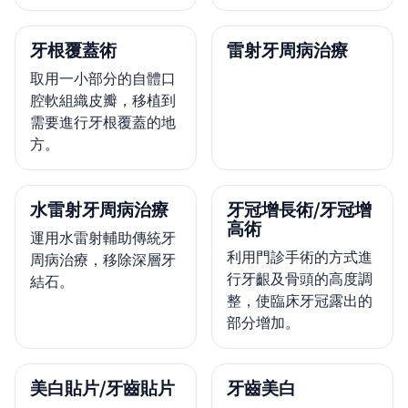
牙根覆蓋術
雷射牙周病治療
取用一小部分的自體口
腔軟組織皮瓣，移植到
需要進行牙根覆蓋的地
方。
水雷射牙周病治療
牙冠增長術/牙冠增
高術
運用水雷射輔助傳統牙
利用門診手術的方式進
周病治療，移除深層牙
行牙齦及骨頭的高度調
結石。
整，使臨床牙冠露出的
部分增加。
美白貼片/牙齒貼片
牙齒美白