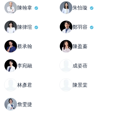
陳翰韋
朱怡璇
陳律瑄
鄭羽容
蔡承翰
陳盈蓁
李宛融
成姿蓓
林彥君
陳景棠
詹雯捷