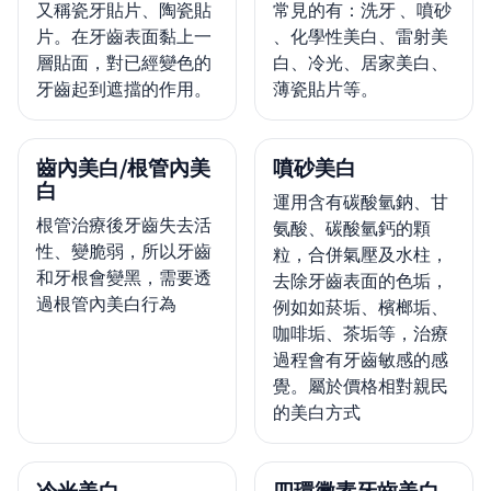
又稱瓷牙貼片、陶瓷貼
常見的有：洗牙 、噴砂
片。在牙齒表面黏上一
、化學性美白、雷射美
層貼面，對已經變色的
白、冷光、居家美白、
牙齒起到遮擋的作用。
薄瓷貼片等。
齒內美白/根管內美
噴砂美白
白
運用含有碳酸氫鈉、甘
根管治療後牙齒失去活
氨酸、碳酸氫鈣的顆
性、變脆弱，所以牙齒
粒，合併氣壓及水柱，
和牙根會變黑，需要透
去除牙齒表面的色垢，
過根管內美白行為
例如如菸垢、檳榔垢、
咖啡垢、茶垢等，治療
過程會有牙齒敏感的感
覺。屬於價格相對親民
的美白方式