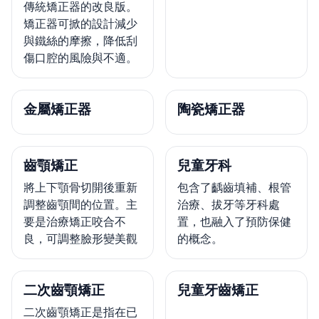
傳統矯正器的改良版。
矯正器可掀的設計減少
與鐵絲的摩擦，降低刮
傷口腔的風險與不適。
金屬矯正器
陶瓷矯正器
齒顎矯正
兒童牙科
將上下顎骨切開後重新
包含了齲齒填補、根管
調整齒顎間的位置。主
治療、拔牙等牙科處
要是治療矯正咬合不
置，也融入了預防保健
良，可調整臉形變美觀
的概念。
二次齒顎矯正
兒童牙齒矯正
二次齒顎矯正是指在已