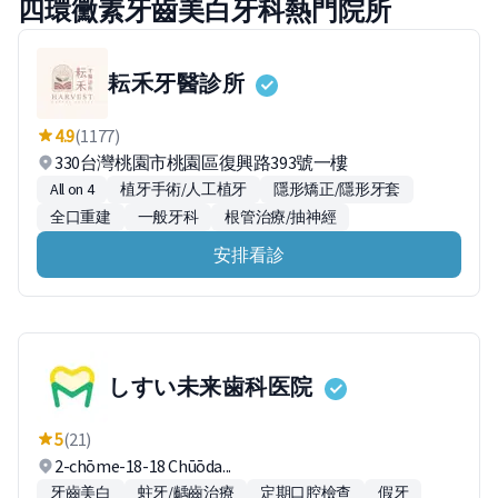
四環黴素牙齒美白牙科熱門院所
耘禾牙醫診所
4.9
(1177)
330台灣桃園市桃園區復興路393號一樓
All on 4
植牙手術/人工植牙
隱形矯正/隱形牙套
全口重建
一般牙科
根管治療/抽神經
安排看診
しすい未来歯科医院
5
(21)
2-chōme-18-18 Chūōda...
牙齒美白
蛀牙/齲齒治療
定期口腔檢查
假牙