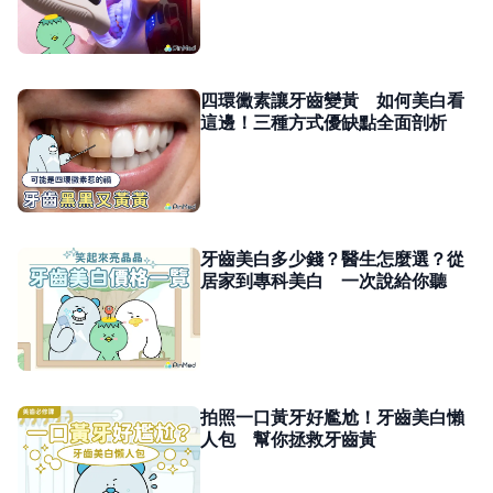
四環黴素讓牙齒變黃 如何美白看
這邊！三種方式優缺點全面剖析
牙齒美白多少錢？醫生怎麼選？從
居家到專科美白 一次說給你聽
拍照一口黃牙好尷尬！牙齒美白懶
人包 幫你拯救牙齒黃