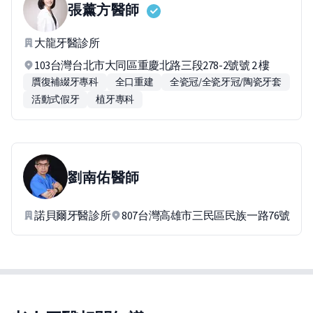
張薰方
醫師
大龍牙醫診所
103台灣台北市大同區重慶北路三段278-2號號 2 樓
贋復補綴牙專科
全口重建
全瓷冠/全瓷牙冠/陶瓷牙套
活動式假牙
植牙專科
劉南佑
醫師
諾貝爾牙醫診所
807台灣高雄市三民區民族一路76號