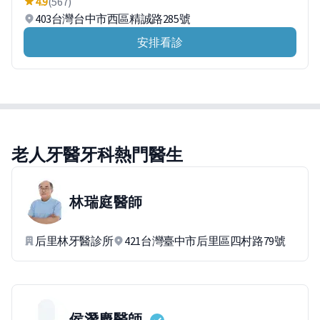
4.9
(567)
403台灣台中市西區精誠路285號
安排看診
老人牙醫牙科熱門醫生
林瑞庭
醫師
后里林牙醫診所
421台灣臺中市后里區四村路79號
侯潛慶
醫師