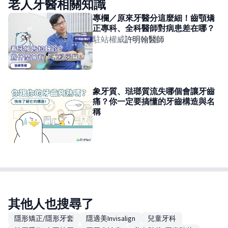
老人牙醫相關知識
專欄／原來牙醫分這麼細！齒顎矯
正專科、全科醫師對病患差在哪？
駐站權威
許明翰
醫師
象牙質、琺瑯質流失哪個會讓牙齒
痛？你一定要搞懂的牙齒構造與名
稱
其他人也搜尋了
隱形矯正/隱形牙套
隱適美Invisalign
兒童牙科