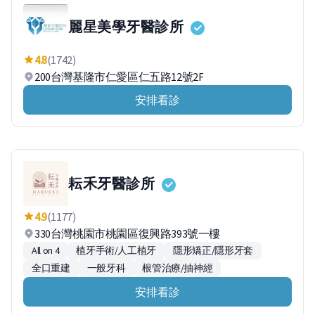
麗星美學牙醫診所
4.8
(1742)
200台灣基隆市仁愛區仁五路12號2F
安排看診
耘禾牙醫診所
4.9
(1177)
330台灣桃園市桃園區復興路393號一樓
All on 4
植牙手術/人工植牙
隱形矯正/隱形牙套
全口重建
一般牙科
根管治療/抽神經
安排看診