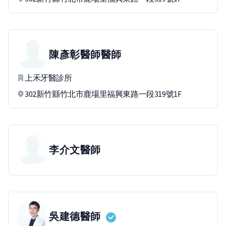
陳彥彰醫師
醫師
上禾牙醫診所
302新竹縣竹北市鹿場里福興東路一段319號1F
李介文
醫師
吳建德
醫師