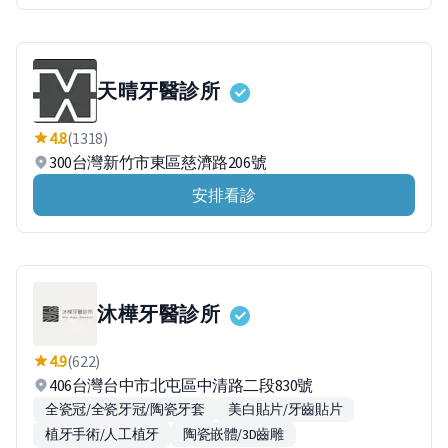
天晴牙醫診所
4.8
(1318)
300台灣新竹市東區慈濟路206號
安排看診
沐樺牙醫診所
4.9
(622)
406台灣台中市北屯區中清路二段830號
全瓷冠/全瓷牙冠/陶瓷牙套
美白貼片/牙齒貼片
植牙手術/人工植牙
陶瓷嵌體/3D齒雕