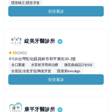
隱形矯正/隱形牙套
安排看診
綻美牙醫診所
4.9
(2002)
510台灣彰化縣員林市和平東街30-2號
全口重建
水雷射牙周病治療
微笑曲線設計(DSD)
全瓷冠/全瓷牙冠/陶瓷牙套
隱適美Invisalign
安排看診
康平牙醫診所