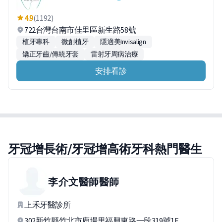
4.9
(1192)
722台灣台南市佳里區新生路58號
植牙專科
微創植牙
隱適美Invisalign
矯正牙齒/傳統牙套
雷射牙周病治療
安排看診
牙冠增長術/牙冠增高術牙科熱門醫生
李介文醫師
醫師
上禾牙醫診所
302新竹縣竹北市鹿場里福興東路一段319號1F