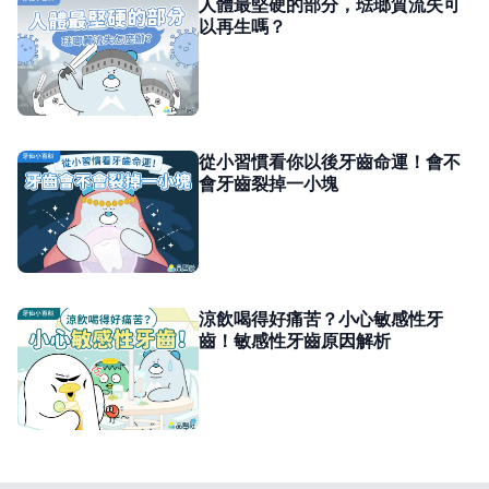
人體最堅硬的部分，琺瑯質流失可
以再生嗎？
從小習慣看你以後牙齒命運！會不
會牙齒裂掉一小塊
涼飲喝得好痛苦？小心敏感性牙
齒！敏感性牙齒原因解析