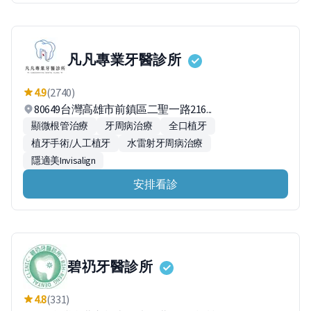
凡凡專業牙醫診所
4.9
(2740)
80649台灣高雄市前鎮區二聖一路216...
顯微根管治療
牙周病治療
全口植牙
植牙手術/人工植牙
水雷射牙周病治療
隱適美Invisalign
安排看診
碧礽牙醫診所
4.8
(331)