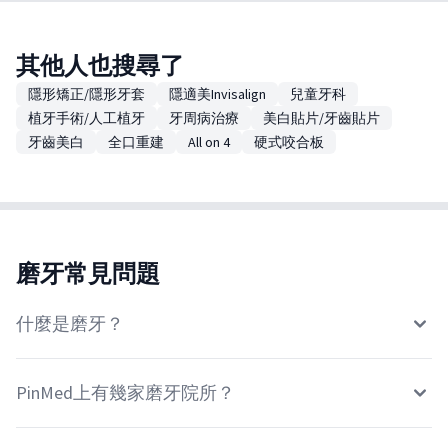
其他人也搜尋了
隱形矯正/隱形牙套
隱適美Invisalign
兒童牙科
植牙手術/人工植牙
牙周病治療
美白貼片/牙齒貼片
牙齒美白
全口重建
All on 4
硬式咬合板
磨牙常見問題
什麼是磨牙？
PinMed上有幾家磨牙院所？