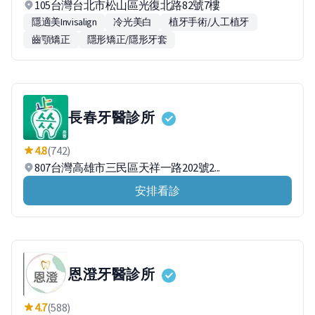
105台灣台北市松山區光復北路82號7樓
隱適美Invisalign
冷光美白
植牙手術/人工植牙
齒顎矯正
隱形矯正/隱形牙套
長春牙醫診所
4.8
(742)
807台灣高雄市三民區天祥一路202號2...
安排看診
恩澄牙醫診所
4.7
(588)