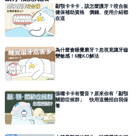
顳顎卡卡卡，該怎麼護牙？咬合板
健保補助資格 價錢、使用介紹都
在這
為什麼會睡覺磨牙？忽視竟讓牙齒
變敏感！6種K.O解法
張嘴卡卡有聲音？原來你有「顳顎
關節症候群」 快用這幾招自我保
養