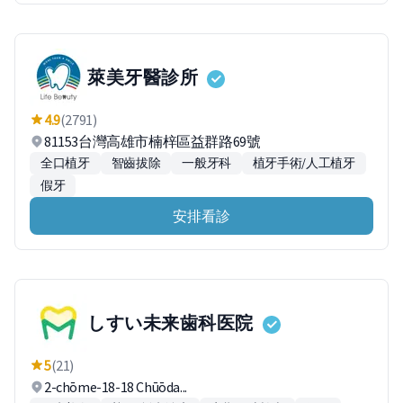
萊美牙醫診所
4.9
(2791)
81153台灣高雄市楠梓區益群路69號
全口植牙
智齒拔除
一般牙科
植牙手術/人工植牙
假牙
安排看診
しすい未来歯科医院
5
(21)
2-chōme-18-18 Chūōda...