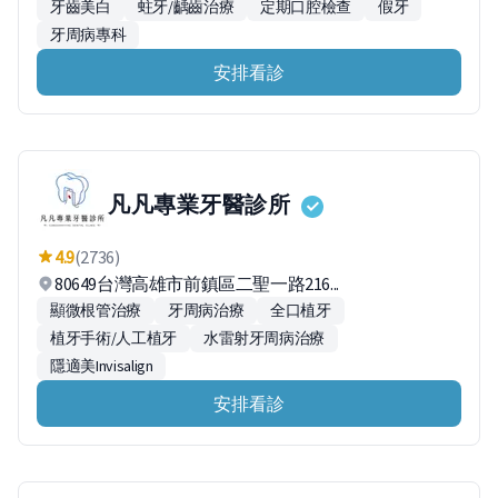
牙齒美白
蛀牙/齲齒治療
定期口腔檢查
假牙
牙周病專科
安排看診
凡凡專業牙醫診所
4.9
(2736)
80649台灣高雄市前鎮區二聖一路216...
顯微根管治療
牙周病治療
全口植牙
植牙手術/人工植牙
水雷射牙周病治療
隱適美Invisalign
安排看診