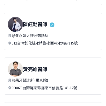
陳鈺勳
醫師
彰化永靖大謙牙醫診所
512台灣彰化縣永靖鄉永西村永靖街115號
黃亮維
醫師
蘋果牙醫診所 (屏東院)
900070台灣屏東縣屏東市信義路143-12號