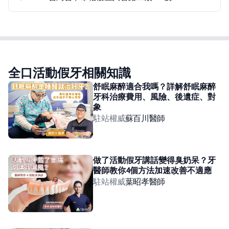
全口活動假牙相關知識
舒眠麻醉適合我嗎？詳解舒眠麻醉
牙科治療費用、風險、後遺症、對
象
駐站權威
蘇百川
醫師
做了活動假牙講話變得臭奶呆？牙
醫師教你4個方法加速改善不適應
駐站權威
葉昭孝
醫師