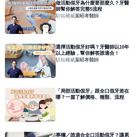
做活動假牙為什麼要那麼久？牙醫
師幫你解答完整5流程
駐站權威
葉昭孝
醫師
選擇活動假牙好嗎？牙醫師以10年
以上經驗，幫你解答誰適合！
駐站權威
葉昭孝
醫師
「局部活動假牙」跟全口假牙差在
哪？一篇了解價格、種類、流程
專欄／誰適合全口活動假牙？讓累