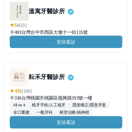
溫寓牙醫診所
5
(611)
403台灣台中市西區大墩十一街115號
安排看診
耘禾牙醫診所
4.9
(1165)
330台灣桃園市桃園區復興路393號一樓
All on 4
植牙手術/人工植牙
隱形矯正/隱形牙套
全口重建
一般牙科
根管治療/抽神經
安排看診