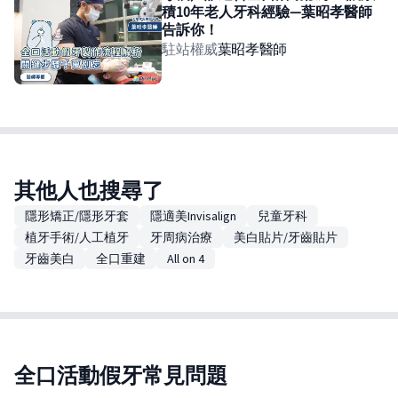
積10年老人牙科經驗—葉昭孝醫師
告訴你！
駐站權威
葉昭孝
醫師
其他人也搜尋了
隱形矯正/隱形牙套
隱適美Invisalign
兒童牙科
植牙手術/人工植牙
牙周病治療
美白貼片/牙齒貼片
牙齒美白
全口重建
All on 4
全口活動假牙常見問題