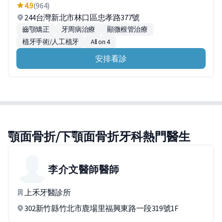
4.9
(964)
244台灣新北市林口區忠孝路377號
齒顎矯正
牙周病治療
顯微根管治療
植牙手術/人工植牙
All on 4
安排看診
顎面骨折/下顎面骨折牙科熱門醫生
李介文醫師
醫師
上禾牙醫診所
302新竹縣竹北市鹿場里福興東路一段319號1F