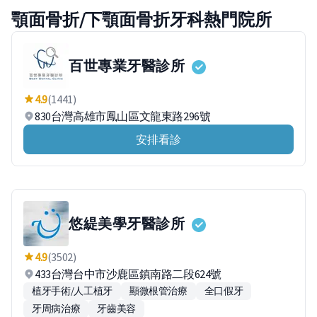
顎面骨折/下顎面骨折牙科熱門院所
百世專業牙醫診所
4.9
(1441)
830台灣高雄市鳳山區文龍東路296號
安排看診
悠緹美學牙醫診所
4.9
(3502)
433台灣台中市沙鹿區鎮南路二段624號
植牙手術/人工植牙
顯微根管治療
全口假牙
牙周病治療
牙齒美容